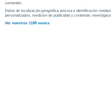
contenido.
32
-
48
km/h
28
-
40
km/h
28
16
-
23
km/h
Datos de localización geográfica precisa e identificación mediant
personalizados, medición de publicidad y contenido, investigació
Tiempo en Santa Cruz da Graciosa h
Ver nuestros 1199 socios
Cielo despejado
21°
05:00
Sensación T.
21°
Cielo despejado
21°
06:00
Sensación T.
21°
Nubes y claros
21°
08:00
Sensación T.
21°
Nubes y claros
22°
11:00
Sensación T.
24°
Nubes y claros
23°
14:00
Sensación T.
24°