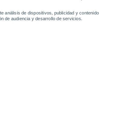
-
44
km/h
21
-
37
km/h
14
-
29
km/h
13
-
25
km/h
e análisis de dispositivos, publicidad y contenido
n de audiencia y desarrollo de servicios.
oy
, 8 de agosto
Oeste
0 Bajo
7
-
11 km/h
FPS:
no
Suroeste
0 Bajo
7
-
11 km/h
FPS:
no
Suroeste
0 Bajo
8
-
13 km/h
FPS:
no
Suroeste
4 Medio
7
-
14 km/h
FPS:
6-10
Sur
8 ¡Muy Alto!
11
-
21 km/h
FPS:
25-50