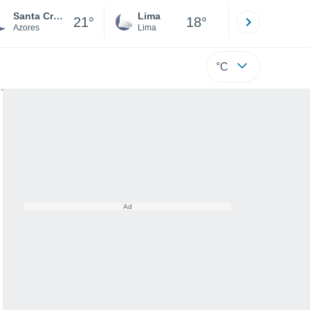
Santa Cruz da Graciosa
Lima
Cuzco
21°
18°
Azores
Lima
Cusco
°C