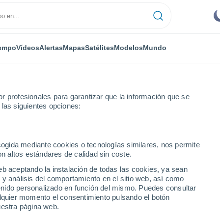
empo
Vídeos
Alertas
Mapas
Satélites
Modelos
Mundo
r profesionales para garantizar que la información que se
 las siguientes opciones:
ecogida mediante cookies o tecnologías similares, nos permite
on altos estándares de calidad sin coste.
da Graciosa
eb aceptando la instalación de todas las cookies, ya sean
 y análisis del comportamiento en el sitio web, así como
...
ntenido personalizado en función del mismo. Puedes consultar
alquier momento el consentimiento pulsando el botón
Por horas
uestra página web.
Intervalos nubosos en las
próximas horas