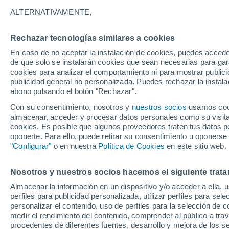
21°
ALTERNATIVAMENTE,
Rechazar tecnologías similares a cookies
Menguant
En caso de no aceptar la instalación de cookies, puedes accede
Iluminada
Sensación de 21°
de que solo se instalarán cookies que sean necesarias para garan
cookies para analizar el comportamiento ni para mostrar publici
publicidad general no personalizada. Puedes rechazar la instala
abono pulsando el botón "Rechazar".
Tiempo 1 - 7 días
Mapa de nubosidad
Satélites
M
Con su consentimiento, nosotros y
nuestros socios
usamos cooki
almacenar, acceder y procesar datos personales como su visita e
cookies. Es posible que algunos proveedores traten tus datos pe
oponerte. Para ello, puede retirar su consentimiento u oponerse
Mañana
Lunes
Hoy
"Configurar"
o en nuestra
Política de Cookies
en este sitio web.
9 Ago
10 Ago
8 Ago
Nosotros y nuestros socios hacemos el siguiente trata
Almacenar la información en un dispositivo y/o acceder a ella, 
80%
60%
perfiles para publicidad personalizada, utilizar perfiles para sele
3.3 mm
1 mm
personalizar el contenido, uso de perfiles para la selección de c
25°
/
22°
24°
/
21°
24°
/
20°
medir el rendimiento del contenido, comprender al público a tra
procedentes de diferentes fuentes, desarrollo y mejora de los se