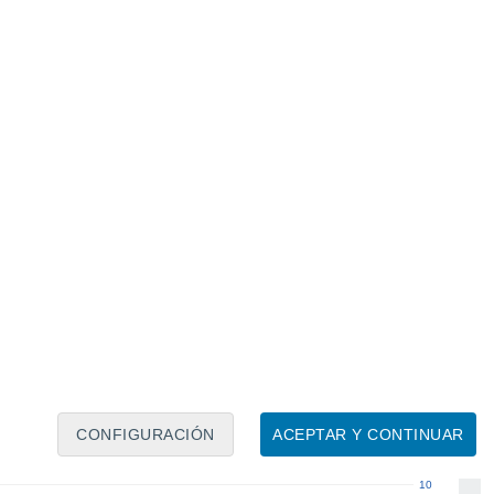
Calendario lunar
Lun
Mar
Mié
Jue
Vie
Sáb
Dom
8
9
10
11
12
13
14
15
16
17
18
19
20
21
CONFIGURACIÓN
ACEPTAR Y CONTINUAR
10