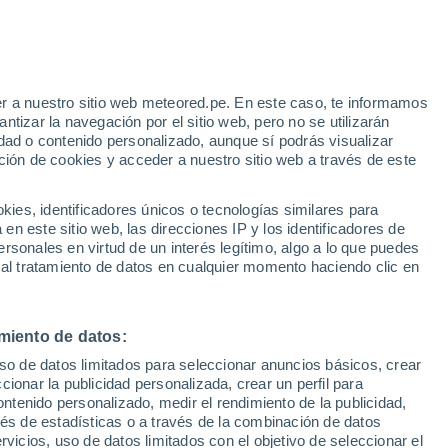
e
r a nuestro sitio web meteored.pe. En este caso, te informamos
:
24%
tizar la navegación por el sitio web, pero no se utilizarán
dad o contenido personalizado, aunque sí podrás visualizar
ción de cookies y acceder a nuestro sitio web a través de este
odelos
es, identificadores únicos o tecnologías similares para
n este sitio web, las direcciones IP y los identificadores de
rsonales en virtud de un interés legítimo, algo a lo que puedes
 al tratamiento de datos en cualquier momento haciendo clic en
Martes
Miércoles
Jueves
Viernes
11 Ago
12 Ago
13 Ago
14 Ago
miento de datos:
uso de datos limitados para seleccionar anuncios básicos, crear
70%
90%
ccionar la publicidad personalizada, crear un perfil para
0.7 mm
2.1 mm
ontenido personalizado, medir el rendimiento de la publicidad,
25°
/
21°
24°
/
22°
23°
/
20°
22°
/
20°
vés de estadísticas o a través de la combinación de datos
rvicios, uso de datos limitados con el objetivo de seleccionar el