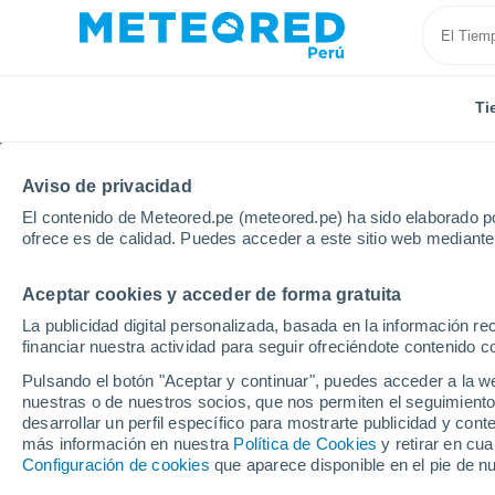
Ti
Aviso de privacidad
El contenido de Meteored.pe (meteored.pe) ha sido elaborado po
ofrece es de calidad. Puedes acceder a este sitio web mediante
Aceptar cookies y acceder de forma gratuita
Inicio
Portugal
Azores
Santa Cruz da Graciosa
La publicidad digital personalizada, basada en la información r
financiar nuestra actividad para seguir ofreciéndote contenido c
Tiempo en Santa Cruz 
Pulsando el botón "Aceptar y continuar", puedes acceder a la w
nuestras o de nuestros socios, que nos permiten el seguimiento
05:21
Sábado
desarrollar un perfil específico para mostrarte publicidad y co
más información en nuestra
Política de Cookies
y retirar en cu
Configuración de cookies
que aparece disponible en el pie de n
Cielo despejado