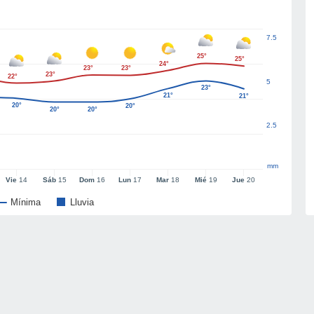
7.5
25°
25°
24°
23°
23°
23°
22°
5
23°
21°
21°
20°
20°
20°
20°
2.5
mm
Vie
14
Sáb
15
Dom
16
Lun
17
Mar
18
Mié
19
Jue
20
Mínima
Lluvia