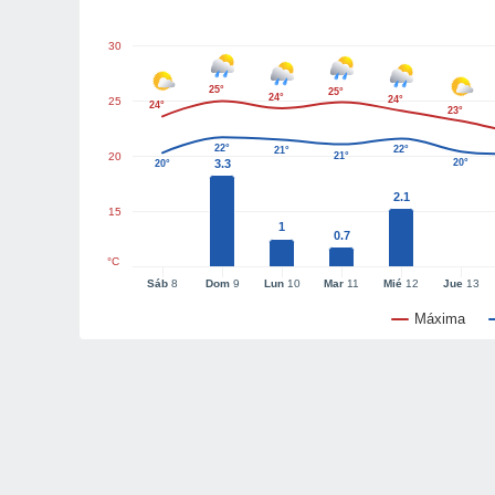
30
25°
25°
24°
24°
25
24°
23°
22°
22°
21°
20
21°
3.3
20°
20°
2.1
15
1
0.7
°C
Sáb
8
Dom
9
Lun
10
Mar
11
Mié
12
Jue
13
Máxima