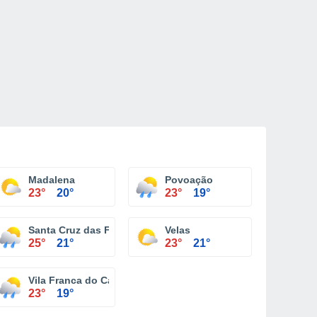
Madalena
Povoação
23°
20°
23°
19°
a
Santa Cruz das Flores
Velas
25°
21°
23°
21°
Vila Franca do Campo
23°
19°