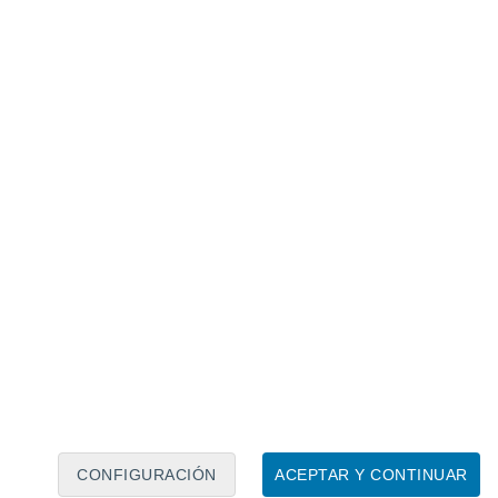
Calendario lunar
Lun
Mar
Mié
Jue
Vie
Sáb
Dom
8
9
10
11
12
13
14
15
16
17
18
19
20
21
CONFIGURACIÓN
ACEPTAR Y CONTINUAR