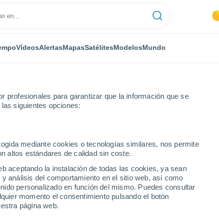
empo
Vídeos
Alertas
Mapas
Satélites
Modelos
Mundo
r profesionales para garantizar que la información que se
 las siguientes opciones:
ría
ecogida mediante cookies o tecnologías similares, nos permite
on altos estándares de calidad sin coste.
 (Cuba)
eb aceptando la instalación de todas las cookies, ya sean
 y análisis del comportamiento en el sitio web, así como
...
ntenido personalizado en función del mismo. Puedes consultar
alquier momento el consentimiento pulsando el botón
Por horas
uestra página web.
Calor Húmedo Sofocante en las
próximas horas