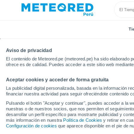
Ti
Aviso de privacidad
El contenido de Meteored.pe (meteored.pe) ha sido elaborado po
ofrece es de calidad. Puedes acceder a este sitio web mediante
Aceptar cookies y acceder de forma gratuita
Inicio
Cuba
Provincia de Guantánamo
Santa Ma
La publicidad digital personalizada, basada en la información r
financiar nuestra actividad para seguir ofreciéndote contenido c
Tiempo en Santa María
Pulsando el botón "Aceptar y continuar", puedes acceder a la w
nuestras o de nuestros socios, que nos permiten el seguimiento
07:41
Sábado
desarrollar un perfil específico para mostrarte publicidad y co
más información en nuestra
Política de Cookies
y retirar en cu
Configuración de cookies
que aparece disponible en el pie de n
Soleado