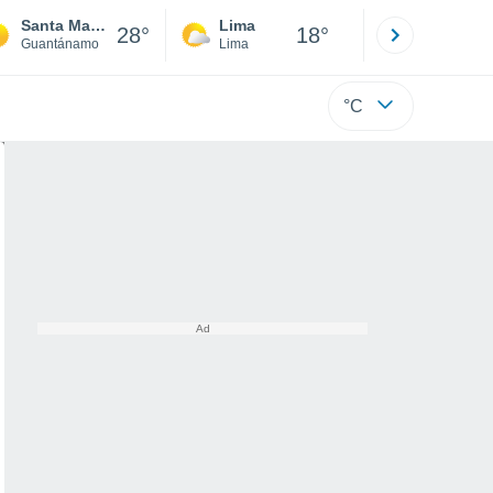
Santa María
Lima
Cuzco
28°
18°
Guantánamo
Lima
Cusco
°C