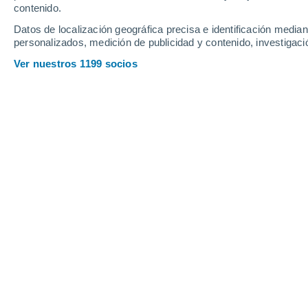
contenido.
17
-
38
km/h
16
-
37
km/h
18
15
-
32
km/h
Datos de localización geográfica precisa e identificación mediant
personalizados, medición de publicidad y contenido, investigació
Tiempo en Santa María hoy
, 8 de ago
Ver nuestros 1199 socios
Soleado
28°
08:00
Sensación T.
31°
Soleado
30°
09:00
Sensación T.
34°
Soleado
32°
10:00
Sensación T.
35°
Nubes y claros
33°
11:00
Sensación T.
35°
Nubes y claros
34°
12:00
Sensación T.
37°