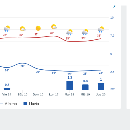
10
37°
37°
37°
36°
7.5
36°
35°
35°
5
26°
24°
2.5
24°
23°
23°
23°
23°
1.3
1
0.8
0.3
mm
Vie
14
Sáb
15
Dom
16
Lun
17
Mar
18
Mié
19
Jue
20
Mínima
Lluvia