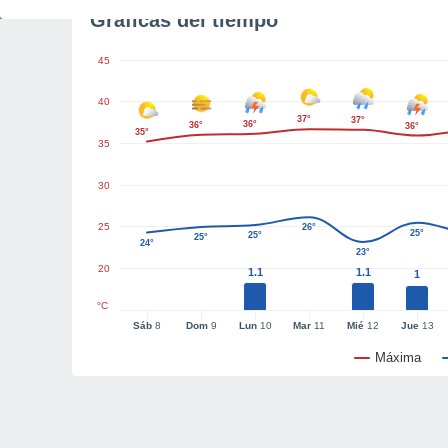
Gráficas del tiempo
45
40
37°
37°
36°
36°
36°
35°
35
30
25
26°
25°
25°
25°
24°
23°
20
1.1
1.1
1
°C
Sáb
8
Dom
9
Lun
10
Mar
11
Mié
12
Jue
13
Máxima