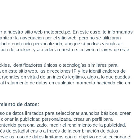
r a nuestro sitio web meteored.pe. En este caso, te informamos
h
tizar la navegación por el sitio web, pero no se utilizarán
dad o contenido personalizado, aunque sí podrás visualizar
ción de cookies y acceder a nuestro sitio web a través de este
odelos
es, identificadores únicos o tecnologías similares para
n este sitio web, las direcciones IP y los identificadores de
rsonales en virtud de un interés legítimo, algo a lo que puedes
 al tratamiento de datos en cualquier momento haciendo clic en
Martes
Miércoles
Jueves
Viernes
11 Ago
12 Ago
13 Ago
14 Ago
miento de datos:
uso de datos limitados para seleccionar anuncios básicos, crear
80%
90%
40%
ccionar la publicidad personalizada, crear un perfil para
1.1 mm
1 mm
0.3 mm
ontenido personalizado, medir el rendimiento de la publicidad,
37°
/
26°
37°
/
23°
36°
/
25°
37°
/
24°
vés de estadísticas o a través de la combinación de datos
rvicios, uso de datos limitados con el objetivo de seleccionar el