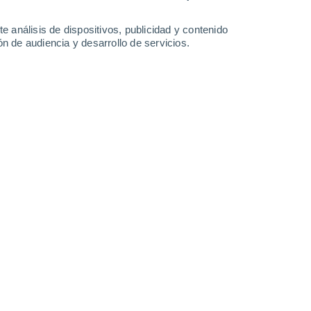
-
40
km/h
17
-
39
km/h
8
-
32
km/h
12
-
33
km/h
e análisis de dispositivos, publicidad y contenido
n de audiencia y desarrollo de servicios.
sto
Este
1 Bajo
8
-
19 km/h
FPS:
no
Este
2 Bajo
9
-
22 km/h
FPS:
no
Este
4 Medio
11
-
27 km/h
FPS:
6-10
Este
7 Alto
12
-
31 km/h
FPS:
15-25
Este
9 ¡Muy Alto!
12
-
31 km/h
FPS:
25-50