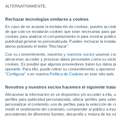
28°
ALTERNATIVAMENTE,
Rechazar tecnologías similares a cookies
Este
En caso de no aceptar la instalación de cookies, puedes accede
Sensación de 31°
8
-
19 km/
de que solo se instalarán cookies que sean necesarias para garan
cookies para analizar el comportamiento ni para mostrar publici
publicidad general no personalizada. Puedes rechazar la instala
abono pulsando el botón "Rechazar".
Tiempo 1 - 7 días
Mapa de nubosidad
Satélites
M
Con su consentimiento, nosotros y
nuestros socios
usamos cooki
almacenar, acceder y procesar datos personales como su visita e
cookies. Es posible que algunos proveedores traten tus datos pe
oponerte. Para ello, puede retirar su consentimiento u oponerse
Mañana
Lunes
Hoy
"Configurar"
o en nuestra
Política de Cookies
en este sitio web.
9 Ago
10 Ago
8 Ago
Nosotros y nuestros socios hacemos el siguiente trata
Almacenar la información en un dispositivo y/o acceder a ella, 
80%
perfiles para publicidad personalizada, utilizar perfiles para sele
1.1 mm
personalizar el contenido, uso de perfiles para la selección de c
36°
/
25°
36°
/
25°
35°
/
24°
medir el rendimiento del contenido, comprender al público a tra
procedentes de diferentes fuentes, desarrollo y mejora de los se