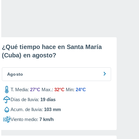
¿Qué tiempo hace en Santa María
(Cuba) en
agosto
?
Agosto
T. Media:
27°C
Max.:
32°C
Min:
24°C
Días de lluvia:
19
días
Acum. de lluvia:
103 mm
Viento medio:
7 km/h