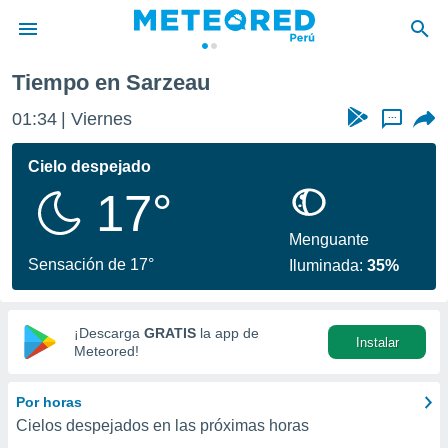
Tiempo en Sarzeau
privacidad
01:34
Viernes
...
o de
e
e) ha sido
Cielo despejado
or
17°
es para
ue la
 que se
Menguante
e calidad.
Sensación de 17°
Iluminada:
35%
eder a este
ediante las
opciones:
¡Descarga
GRATIS
la app de
Instalar
ookies y
Meteored!
e forma
Por horas
d digital
Cielos despejados en las próximas horas
ada, basada