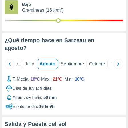
ados con el
Bajo
 seleccionar
Gramíneas (16 #/m³)
o.
calización
precisa e
ión mediante
¿Qué tiempo hace en Sarzeau en
, publicidad
agosto
?
dos,
 publicidad
,
yo
Junio
Julio
Agosto
Septiembre
Octubre
Noviemb
ón de
 desarrollo
T. Media:
18°C
Max.:
21°C
Min:
16°C
s.
Días de lluvia:
9
días
tros 1199
ios
Acum. de lluvia:
50 mm
Viento medio:
16 km/h
Salida y Puesta del sol