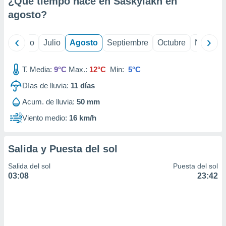
¿Qué tiempo hace en Saskylakh en
ados con el
 seleccionar
agosto
?
o.
calización
yo
Junio
Julio
Agosto
Septiembre
Octubre
Noviemb
precisa e
ión mediante
T. Media:
9°C
Max.:
12°C
Min:
5°C
, publicidad
Días de lluvia:
11
días
dos,
Acum. de lluvia:
50 mm
 publicidad
,
Viento medio:
16 km/h
ón de
 desarrollo
s.
Salida y Puesta del sol
tros 1199
Salida del sol
Puesta del sol
ios
03:08
23:42