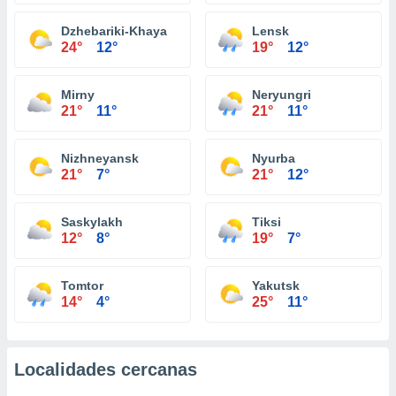
Dzhebariki-Khaya
Lensk
24°
12°
19°
12°
Mirny
Neryungri
21°
11°
21°
11°
Nizhneyansk
Nyurba
21°
7°
21°
12°
Saskylakh
Tiksi
12°
8°
19°
7°
Tomtor
Yakutsk
14°
4°
25°
11°
Localidades cercanas