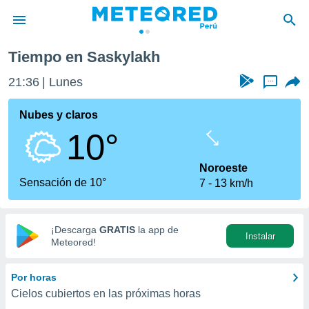
Tiempo en Saskylakh
privacidad
21:36
Lunes
...
o de
e
e) ha sido
Nubes y claros
or
10°
es para
ue la
 que se
Noroeste
e calidad.
Sensación de 10°
7
13 km/h
eder a este
ediante las
opciones:
¡Descarga
GRATIS
la app de
Instalar
ookies y
Meteored!
e forma
Por horas
d digital
Cielos cubiertos en las próximas horas
ada, basada