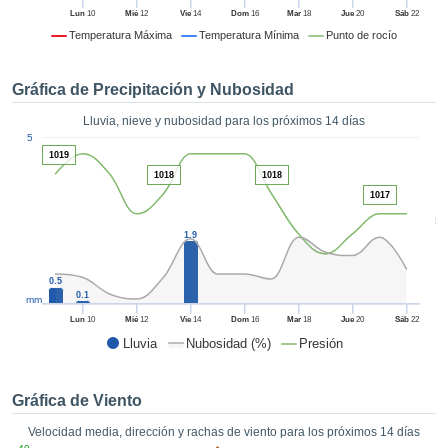
formación
Lun
10
Mié
12
Vie
14
Dom
16
Mar
18
Jue
20
Sáb
22
 mediante
Temperatura Máxima
Temperatura Mínima
Punto de rocío
tecnologías
nos permite
r nuestra
Gráfica de Precipitación y Nubosidad
para seguir
e contenido
Lluvia, nieve y nubosidad para los próximos 14 días
ACEPTAR
1
estándares
5
Y
 sin coste.
1019
CONTINUAR
1018
1018
 el botón
1017
continuar",
CONFIGURACIÓN
5
ceder a la
1.9
tando la
n de todas
s, ya sean
0.5
0.1
mm
de nuestros
 que nos
Lun
10
Mié
12
Vie
14
Dom
16
Mar
18
Jue
20
Sáb
22
ten el
Lluvia
Nubosidad (%)
Presión
 y análisis
tamiento en
b, así como
Gráfica de Viento
r un perfil
Velocidad media, dirección y rachas de viento para los próximos 14 días
ico para