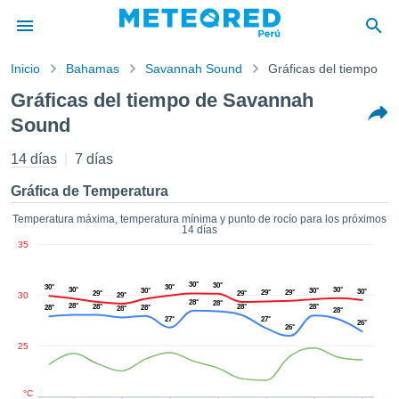
Inicio
Bahamas
Savannah Sound
Gráficas del tiempo
privacidad
Gráficas del tiempo de Savannah
enido de
Sound
red.pe
pe) ha sido
14 días
7 días
ado por
ales para
Gráfica de Temperatura
ar que la
ón que se
Temperatura máxima, temperatura mínima y punto de rocío para los próximos
de calidad.
14 días
eder a este
35
ediante las
 opciones:
30°
30°
30°
30°
30°
30°
30°
30°
30°
29°
29°
29°
29°
30
29°
28°
28°
28°
28°
28°
28°
28°
28°
28°
cookies y
28°
27°
27°
26°
de forma
26°
uita
25
dad digital
ada, basada
°C