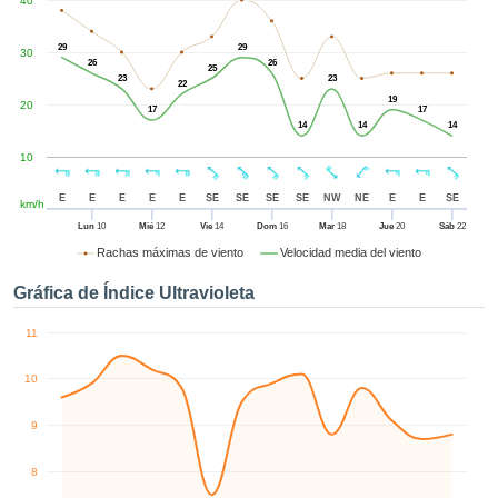
40
ublicidad y
enido
izado en
29
29
30
26
26
el mismo.
25
23
23
22
sultar más
19
20
 en nuestra
17
17
14
14
14
e Cookies
y
 cualquier
10
to el
imiento
E
E
E
E
E
SE
SE
SE
SE
NW
NE
E
E
SE
km/h
 el botón
Lun
10
Mié
12
Vie
14
Dom
16
Mar
18
Jue
20
Sáb
22
ación de
Rachas máximas de viento
Velocidad media del viento
kies
 disponible
Gráfica de Índice Ultravioleta
de nuestra
a web.
11
IVAMENTE,
10
azar
9
logías
 a cookies
8
 no aceptar