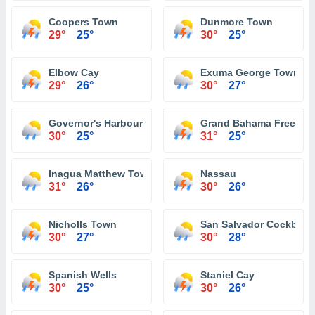
Coopers Town
Dunmore Town
29°
25°
30°
25°
Elbow Cay
Exuma George Town
29°
26°
30°
27°
Governor's Harbour
Grand Bahama Freeport
30°
25°
31°
25°
Inagua Matthew Town
Nassau
31°
26°
30°
26°
Nicholls Town
San Salvador Cockbur
30°
27°
30°
28°
Spanish Wells
Staniel Cay
30°
25°
30°
26°