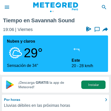
Tiempo en Savannah Sound
privacidad
19:06
Viernes
...
o de
e
e) ha sido
Nubes y claros
or
29°
es para
ue la
 que se
Este
e calidad.
Sensación de 34°
20
28 km/h
eder a este
ediante las
opciones:
¡Descarga
GRATIS
la app de
Instalar
ookies y
Meteored!
e forma
Por horas
d digital
Lluvias débiles en las próximas horas
ada, basada