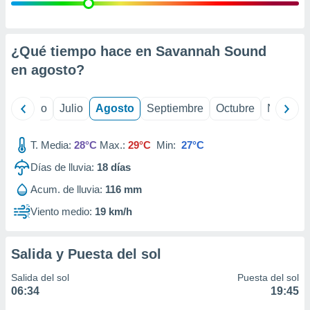
ados con el
 seleccionar
o.
calización
¿Qué tiempo hace en Savannah Sound
precisa e
en
agosto
?
ión mediante
, publicidad
yo
Junio
Julio
Agosto
Septiembre
Octubre
Noviemb
dos,
 publicidad
T. Media:
28°C
Max.:
29°C
Min:
27°C
,
Días de lluvia:
18
días
ón de
 desarrollo
Acum. de lluvia:
116 mm
s.
Viento medio:
19 km/h
tros 1199
ios
Salida y Puesta del sol
Salida del sol
Puesta del sol
06:34
19:45