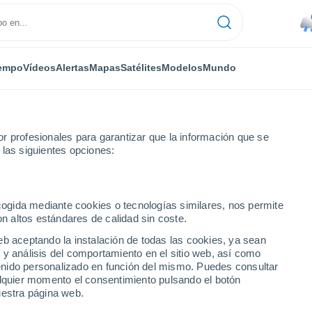
empo
Vídeos
Alertas
Mapas
Satélites
Modelos
Mundo
r profesionales para garantizar que la información que se
 las siguientes opciones:
ecogida mediante cookies o tecnologías similares, nos permite
on altos estándares de calidad sin coste.
wn
eb aceptando la instalación de todas las cookies, ya sean
 y análisis del comportamiento en el sitio web, así como
...
ntenido personalizado en función del mismo. Puedes consultar
alquier momento el consentimiento pulsando el botón
Por horas
uestra página web.
Lluvias débiles en las próximas
horas