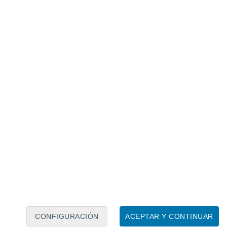
Calendario lunar
Lun
Mar
Mié
Jue
Vie
Sáb
Dom
7
8
9
10
11
12
13
14
15
16
17
18
19
20
CONFIGURACIÓN
ACEPTAR Y CONTINUAR