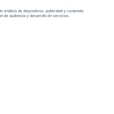
-
29
km/h
17
-
26
km/h
12
-
20
km/h
19
-
32
km/h
e análisis de dispositivos, publicidad y contenido
n de audiencia y desarrollo de servicios.
agosto
Sureste
0 Bajo
29
-
40 km/h
FPS:
no
Sureste
0 Bajo
24
-
39 km/h
FPS:
no
Sureste
0 Bajo
28
-
41 km/h
FPS:
no
boso
Sureste
0 Bajo
27
-
38 km/h
FPS:
no
Sureste
0 Bajo
27
-
37 km/h
FPS:
no