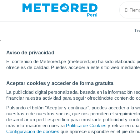
Ti
Aviso de privacidad
El contenido de Meteored.pe (meteored.pe) ha sido elaborado po
ofrece es de calidad. Puedes acceder a este sitio web mediante
Aceptar cookies y acceder de forma gratuita
Inicio
Bahamas
Coopers Town
La publicidad digital personalizada, basada en la información r
financiar nuestra actividad para seguir ofreciéndote contenido c
Tiempo en Coopers To
Pulsando el botón "Aceptar y continuar", puedes acceder a la w
nuestras o de nuestros socios, que nos permiten el seguimiento
03:19
Viernes
desarrollar un perfil específico para mostrarte publicidad y co
más información en nuestra
Política de Cookies
y retirar en cu
Configuración de cookies
que aparece disponible en el pie de n
Lluvia débil