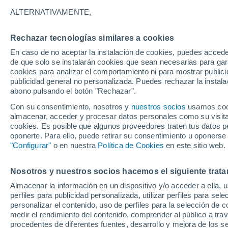
27°
ALTERNATIVAMENTE,
Rechazar tecnologías similares a cookies
60%
En caso de no aceptar la instalación de cookies, puedes accede
Sensación de 29°
0.6 mm
de que solo se instalarán cookies que sean necesarias para garan
cookies para analizar el comportamiento ni para mostrar publici
publicidad general no personalizada. Puedes rechazar la instala
abono pulsando el botón "Rechazar".
Tiempo 1 - 7 días
Mapa de lluvia
Satélites
Modelo
Con su consentimiento, nosotros y
nuestros socios
usamos cooki
almacenar, acceder y procesar datos personales como su visita e
cookies. Es posible que algunos proveedores traten tus datos pe
oponerte. Para ello, puede retirar su consentimiento u oponerse
Mañana
Domingo
Hoy
"Configurar"
o en nuestra
Política de Cookies
en este sitio web.
8 Ago
9 Ago
7 Ago
Nosotros y nuestros socios hacemos el siguiente trata
Almacenar la información en un dispositivo y/o acceder a ella, 
60%
90%
perfiles para publicidad personalizada, utilizar perfiles para sele
0.4 mm
12 mm
personalizar el contenido, uso de perfiles para la selección de c
31°
/
28°
30°
/
28°
29°
/
25°
medir el rendimiento del contenido, comprender al público a tra
procedentes de diferentes fuentes, desarrollo y mejora de los se