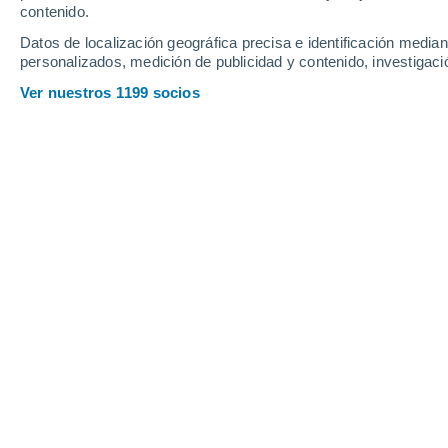
contenido.
26
-
35
km/h
24
-
31
km/h
20
30
-
42
km/h
Datos de localización geográfica precisa e identificación mediant
personalizados, medición de publicidad y contenido, investigació
Tiempo en Coopers Town hoy
, 7 de 
Ver nuestros 1199 socios
Lluvia débil
60%
27°
03:00
0.6 mm
Sensación T.
29°
Lluvia débil
60%
27°
04:00
0.8 mm
Sensación T.
30°
Lluvia débil
60%
27°
05:00
0.4 mm
Sensación T.
29°
Parcialmente nu
27°
06:00
Sensación T.
31°
Lluvia débil
50%
27°
08:00
1.5 mm
Sensación T.
31°