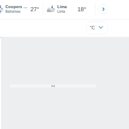
Coopers Town
Lima
Cuzco
27°
18°
Bahamas
Lima
Cusco
°C