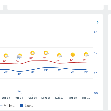
60
40
31°
31°
30°
30°
30°
30°
30°
29°
28°
28°
28°
28°
28°
20
27°
0.3
mm
Jue
13
Vie
14
Sáb
15
Dom
16
Lun
17
Mar
18
Mié
19
Mínima
Lluvia