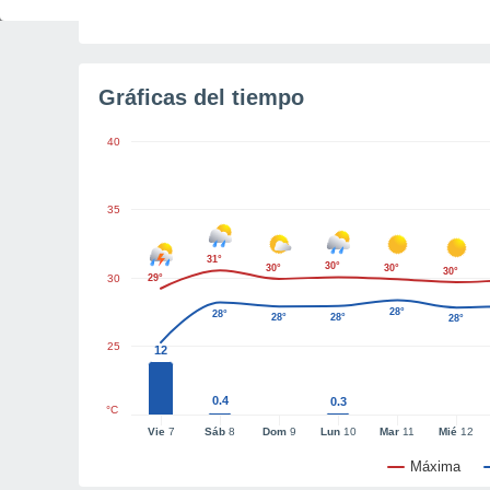
Tiempo para el amanecer
2h 54m
Gráficas del tiempo
40
35
31°
30°
30°
30°
30°
30
29°
28°
28°
28°
28°
28°
25
12
0.4
0.3
°C
Vie
7
Sáb
8
Dom
9
Lun
10
Mar
11
Mié
12
Máxima