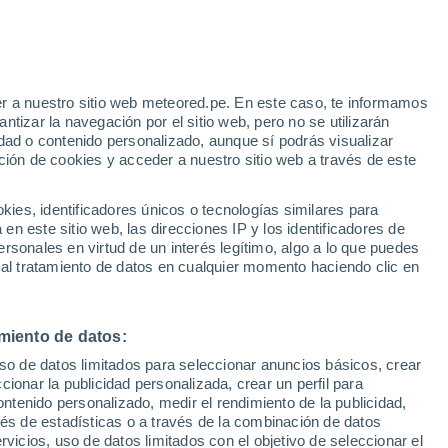
r a nuestro sitio web meteored.pe. En este caso, te informamos
tizar la navegación por el sitio web, pero no se utilizarán
dad o contenido personalizado, aunque sí podrás visualizar
ción de cookies y acceder a nuestro sitio web a través de este
s
es, identificadores únicos o tecnologías similares para
n este sitio web, las direcciones IP y los identificadores de
rsonales en virtud de un interés legítimo, algo a lo que puedes
 al tratamiento de datos en cualquier momento haciendo clic en
Lunes
Martes
Miércoles
Jueves
10 Ago
11 Ago
12 Ago
13 Ago
miento de datos:
uso de datos limitados para seleccionar anuncios básicos, crear
60%
ccionar la publicidad personalizada, crear un perfil para
0.3 mm
ontenido personalizado, medir el rendimiento de la publicidad,
30°
/
28°
30°
/
28°
30°
/
28°
30°
/
28°
vés de estadísticas o a través de la combinación de datos
rvicios, uso de datos limitados con el objetivo de seleccionar el