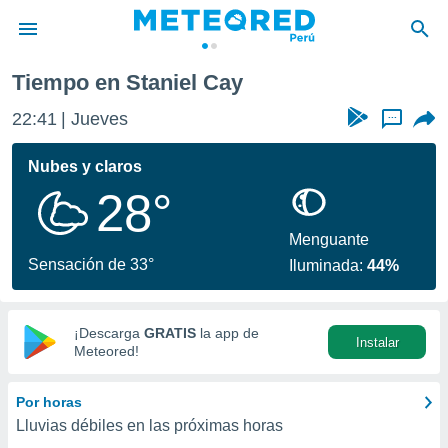
Tiempo en Staniel Cay
privacidad
22:41
Jueves
...
o de
e
e) ha sido
Nubes y claros
or
28°
es para
ue la
 que se
Menguante
e calidad.
Sensación de 33°
Iluminada:
44%
eder a este
ediante las
opciones:
¡Descarga
GRATIS
la app de
Instalar
ookies y
Meteored!
e forma
Por horas
d digital
Lluvias débiles en las próximas horas
ada, basada