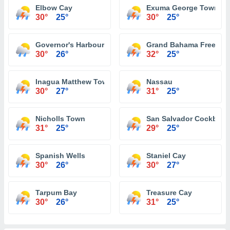
Elbow Cay
Exuma George Town
30°
25°
30°
25°
Governor's Harbour
Grand Bahama Freeport
30°
26°
32°
25°
Inagua Matthew Town
Nassau
30°
27°
31°
25°
Nicholls Town
San Salvador Cockbur
31°
25°
29°
25°
Spanish Wells
Staniel Cay
30°
26°
30°
27°
Tarpum Bay
Treasure Cay
30°
26°
31°
25°