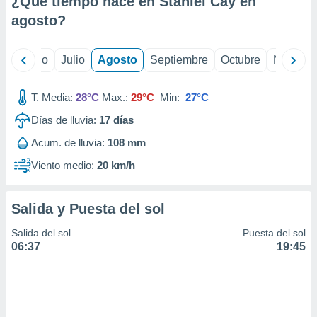
¿Qué tiempo hace en Staniel Cay en
ados con el
 seleccionar
agosto
?
o.
calización
yo
Junio
Julio
Agosto
Septiembre
Octubre
Noviemb
precisa e
ión mediante
T. Media:
28°C
Max.:
29°C
Min:
27°C
, publicidad
Días de lluvia:
17
días
dos,
Acum. de lluvia:
108 mm
 publicidad
,
Viento medio:
20 km/h
ón de
 desarrollo
s.
Salida y Puesta del sol
tros 1199
Salida del sol
Puesta del sol
ios
06:37
19:45