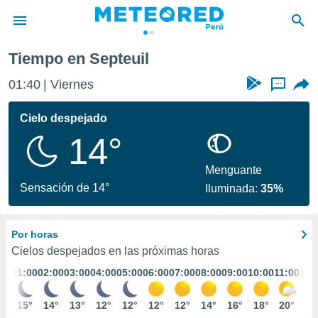
Tiempo en Septeuil
privacidad
01:40
Viernes
...
o de
e
e) ha sido
Cielo despejado
or
14°
es para
ue la
 que se
Menguante
e calidad.
Sensación de 14°
Iluminada:
35%
eder a este
ediante las
opciones:
Por horas
ookies y
Cielos despejados en las próximas horas
e forma
01:00
02:00
03:00
04:00
05:00
06:00
07:00
08:00
09:00
10:00
11:00
12:
d digital
15°
14°
13°
12°
12°
12°
12°
14°
16°
18°
20°
22
ada, basada