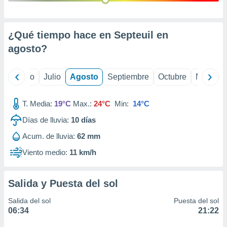
ados con el
 seleccionar
o.
¿Qué tiempo hace en Septeuil en
calización
precisa e
agosto
?
ión mediante
, publicidad
yo
Junio
Julio
Agosto
Septiembre
Octubre
Noviemb
dos,
 publicidad
T. Media:
19°C
Max.:
24°C
Min:
14°C
,
Días de lluvia:
10
días
ón de
 desarrollo
Acum. de lluvia:
62 mm
s.
Viento medio:
11 km/h
tros 1199
ios
Salida y Puesta del sol
Salida del sol
Puesta del sol
06:34
21:22