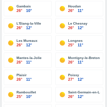
Gambais
Houdan
26°
10°
26°
11°
L'Etang-la-Ville
Le Chesnay
26°
12°
26°
12°
Les Mureaux
Longnes
26°
12°
25°
11°
Mantes-la-Jolie
Montigny-le-Bretonneu
26°
11°
26°
11°
Plaisir
Poissy
26°
11°
27°
12°
Rambouillet
Saint-Germain-en-Laye
25°
10°
26°
12°