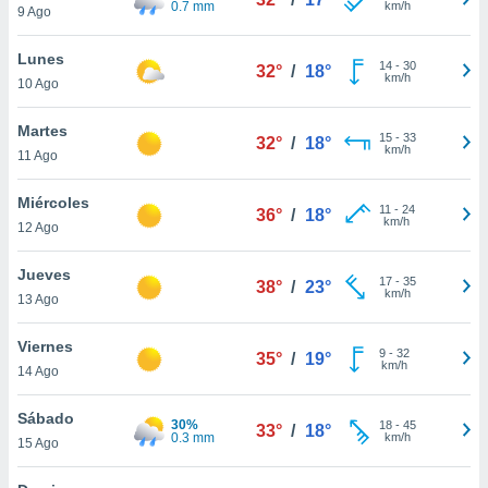
0.7 mm
km/h
ublicidad y
9 Ago
do en
Lunes
14
-
30
 mismo.
32°
/
18°
km/h
10 Ago
sultar más
 en nuestra
Martes
 Cookies
y
15
-
33
32°
/
18°
km/h
ualquier
11 Ago
ento
Miércoles
11
-
24
36°
/
18°
 botón
km/h
12 Ago
ación de
kies
Jueves
 disponible
17
-
35
38°
/
23°
km/h
e nuestra
13 Ago
.
Viernes
9
-
32
35°
/
19°
IVAMENTE,
km/h
14 Ago
Sábado
as
30%
18
-
45
33°
/
18°
0.3 mm
km/h
15 Ago
 a cookies
 no aceptar