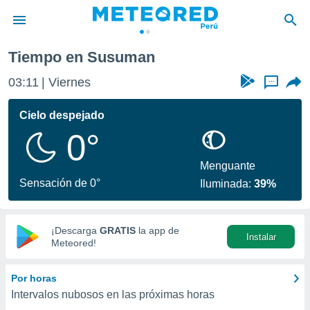
Tiempo en Susuman
privacidad
03:11
Viernes
...
o de
e
e) ha sido
Cielo despejado
or
0°
es para
ue la
 que se
Menguante
e calidad.
Sensación de 0°
Iluminada:
39%
eder a este
ediante las
opciones:
¡Descarga
GRATIS
la app de
Instalar
ookies y
Meteored!
e forma
Por horas
d digital
Intervalos nubosos en las próximas horas
ada, basada