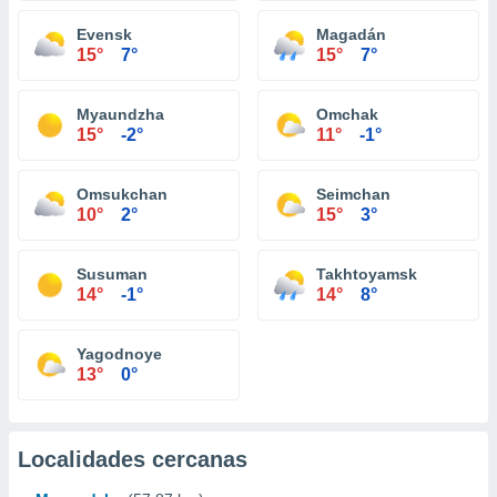
Evensk
Magadán
15°
7°
15°
7°
Myaundzha
Omchak
15°
-2°
11°
-1°
Omsukchan
Seimchan
10°
2°
15°
3°
Susuman
Takhtoyamsk
14°
-1°
14°
8°
Yagodnoye
13°
0°
Localidades cercanas