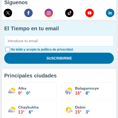
Síguenos
El Tiempo en tu email
He leído y acepto la política de privacidad.
Principales ciudades
Atka
Balagannoye
9°
0°
16°
8°
Chaybukha
Debin
13°
6°
15°
3°