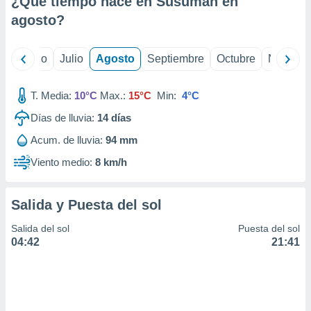
¿Qué tiempo hace en Susuman en
ados con el
 seleccionar
agosto
?
o.
calización
yo
Junio
Julio
Agosto
Septiembre
Octubre
Noviemb
precisa e
ión mediante
T. Media:
10°C
Max.:
15°C
Min:
4°C
, publicidad
Días de lluvia:
14
días
dos,
Acum. de lluvia:
94 mm
 publicidad
,
Viento medio:
8 km/h
ón de
 desarrollo
s.
Salida y Puesta del sol
tros 1199
Salida del sol
Puesta del sol
ios
04:42
21:41