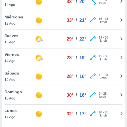
33°
/
20°
ublicidad y
km/h
11 Ago
do en
Miércoles
 mismo.
15
-
31
33°
/
21°
km/h
sultar más
12 Ago
 en nuestra
 Cookies
y
Jueves
19
-
38
29°
/
22°
ualquier
km/h
13 Ago
ento
Viernes
 botón
15
-
35
28°
/
19°
km/h
14 Ago
ación de
kies
 disponible
Sábado
11
-
28
28°
/
16°
e nuestra
km/h
15 Ago
.
Domingo
IVAMENTE,
9
-
25
30°
/
16°
km/h
16 Ago
as
Lunes
10
-
20
32°
/
17°
 a cookies
km/h
17 Ago
 no aceptar