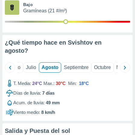
ados con el
Bajo
 seleccionar
Gramíneas (21 #/m³)
o.
calización
precisa e
ión mediante
¿Qué tiempo hace en Svishtov en
, publicidad
agosto
?
dos,
 publicidad
,
yo
Junio
Julio
Agosto
Septiembre
Octubre
Noviemb
ón de
 desarrollo
T. Media:
24°C
Max.:
30°C
Min:
18°C
s.
Días de lluvia:
7
días
tros 1199
ios
Acum. de lluvia:
49 mm
Viento medio:
8 km/h
Salida y Puesta del sol