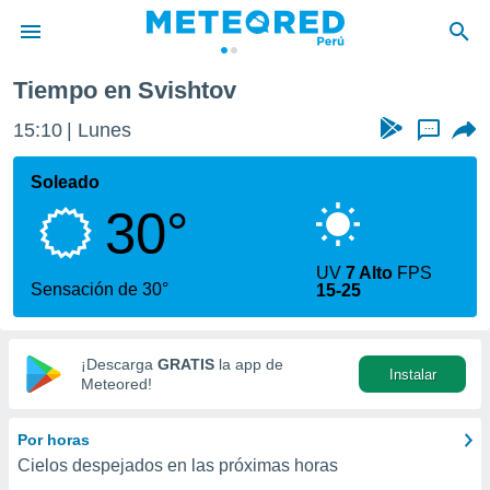
Tiempo en Svishtov
privacidad
15:10
Lunes
...
o de
e
e) ha sido
Soleado
or
30°
es para
ue la
 que se
UV
7 Alto
FPS
e calidad.
Sensación de 30°
15-25
eder a este
ediante las
opciones:
¡Descarga
GRATIS
la app de
Instalar
ookies y
Meteored!
e forma
Por horas
d digital
Cielos despejados en las próximas horas
ada, basada