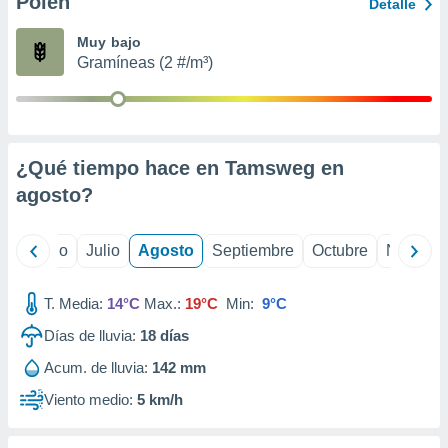
Polen
ados con el
Detalle
 seleccionar
o.
Muy bajo
Gramíneas (2 #/m³)
calización
precisa e
ión mediante
, publicidad
¿Qué tiempo hace en Tamsweg en
dos,
agosto
?
 publicidad
,
ón de
yo
Junio
Julio
Agosto
Septiembre
Octubre
Noviemb
 desarrollo
s.
T. Media:
14°C
Max.:
19°C
Min:
9°C
tros 1199
ios
Días de lluvia:
18
días
Acum. de lluvia:
142 mm
Viento medio:
5 km/h