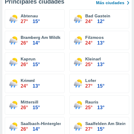
Principales ciudades
Más ciudades
Abtenau
Bad Gastein
27°
15°
24°
12°
Bramberg Am Wildkogel
Filzmoos
26°
14°
24°
13°
Kaprun
Kleinarl
26°
15°
25°
13°
Krimml
Lofer
24°
13°
27°
15°
Mittersill
Rauris
26°
15°
25°
13°
Saalbach-Hinterglemm
Saalfelden Am Steinern
26°
14°
27°
15°