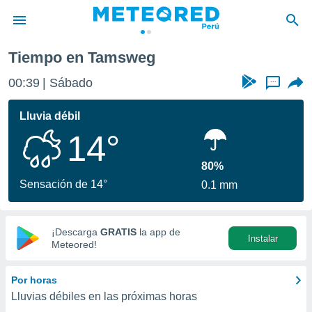
Tiempo en Tamsweg
privacidad
00:39
Sábado
...
o de
e
e) ha sido
Lluvia débil
or
14°
es para
ue la
 que se
80%
e calidad.
Sensación de 14°
0.1 mm
eder a este
ediante las
opciones:
¡Descarga
GRATIS
la app de
Instalar
ookies y
Meteored!
e forma
Por horas
d digital
Lluvias débiles en las próximas horas
ada, basada