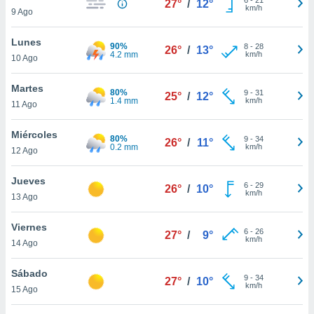
27°
/
12°
ublicidad y
km/h
9 Ago
do en
Lunes
 mismo.
90%
8
-
28
26°
/
13°
4.2 mm
km/h
sultar más
10 Ago
 en nuestra
 Cookies
y
Martes
80%
9
-
31
25°
/
12°
ualquier
1.4 mm
km/h
11 Ago
ento
Miércoles
 botón
80%
9
-
34
26°
/
11°
0.2 mm
km/h
12 Ago
ación de
kies
 disponible
Jueves
6
-
29
26°
/
10°
e nuestra
km/h
13 Ago
.
Viernes
IVAMENTE,
6
-
26
27°
/
9°
km/h
14 Ago
as
Sábado
9
-
34
27°
/
10°
 a cookies
km/h
15 Ago
 no aceptar