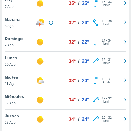
ublicidad y
13
-
33
35°
/
25°
km/h
7 Ago
do en
 mismo.
Mañana
16
-
38
32°
/
24°
sultar más
km/h
8 Ago
 en nuestra
 Cookies
y
Domingo
14
-
34
ualquier
32°
/
22°
km/h
9 Ago
ento
 botón
Lunes
12
-
31
34°
/
23°
ación de
km/h
10 Ago
kies
 disponible
Martes
11
-
30
e nuestra
33°
/
24°
km/h
11 Ago
.
Miércoles
IVAMENTE,
12
-
32
34°
/
24°
km/h
12 Ago
as
Jueves
10
-
32
34°
/
24°
 a cookies
km/h
13 Ago
 no aceptar