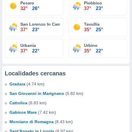
Pesaro
Piobbico
32°
26°
37°
23°
San Lorenzo In Campo
Tavullia
37°
23°
35°
25°
Urbania
Urbino
37°
22°
35°
22°
Localidades cercanas
Gradara
(4.74 km)
San Giovanni in Marignano
(5.82 km)
Cattolica
(6.83 km)
Gabicce Mare
(7.42 km)
Morciano di Romagna
(8.43 km)
Sant'Angelo in Lizzola
(8.97 km)