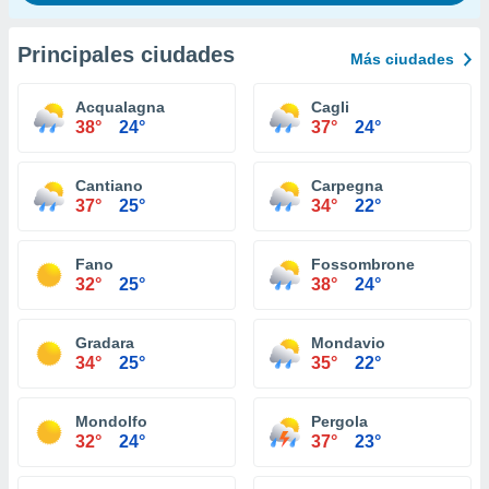
Principales ciudades
Más ciudades
Acqualagna
Cagli
38°
24°
37°
24°
Cantiano
Carpegna
37°
25°
34°
22°
Fano
Fossombrone
32°
25°
38°
24°
Gradara
Mondavio
34°
25°
35°
22°
Mondolfo
Pergola
32°
24°
37°
23°