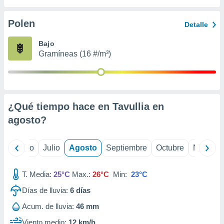
ados con el
 seleccionar
o.
Polen
Detalle
calización
Bajo
precisa e
Gramíneas (16 #/m³)
ión mediante
, publicidad
dos,
 publicidad
¿Qué tiempo hace en Tavullia en
,
agosto
?
ón de
 desarrollo
s.
yo
Junio
Julio
Agosto
Septiembre
Octubre
Noviemb
tros 1199
ios
T. Media:
25°C
Max.:
26°C
Min:
23°C
Días de lluvia:
6
días
Acum. de lluvia:
46 mm
Viento medio:
12 km/h