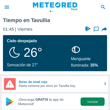
Tiempo en Tavullia
privacidad
01:45
Viernes
...
o de
e
e) ha sido
Cielo despejado
or
26°
es para
ue la
 que se
Menguante
e calidad.
Sensación de 27°
Iluminada:
35%
eder a este
ediante las
opciones:
Aviso de nivel rojo
Alerta extrema por otros en Tavullia hoy
ookies y
e forma
¡Descarga
GRATIS
la app de
Instalar
d digital
Meteored!
ada, basada