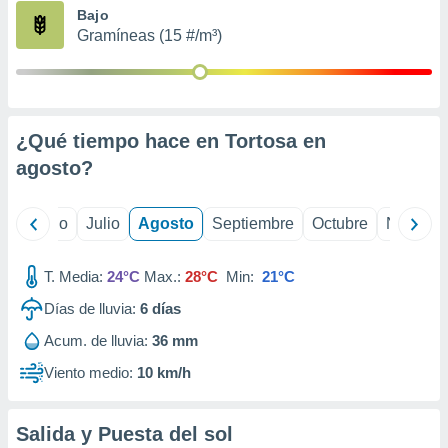
ados con el
Bajo
 seleccionar
Gramíneas (15 #/m³)
o.
calización
precisa e
ión mediante
¿Qué tiempo hace en Tortosa en
, publicidad
agosto
?
dos,
 publicidad
,
yo
Junio
Julio
Agosto
Septiembre
Octubre
Noviemb
ón de
 desarrollo
T. Media:
24°C
Max.:
28°C
Min:
21°C
s.
Días de lluvia:
6
días
tros 1199
ios
Acum. de lluvia:
36 mm
Viento medio:
10 km/h
Salida y Puesta del sol