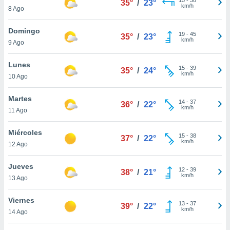
35°
/
23°
ublicidad y
km/h
8 Ago
do en
Domingo
 mismo.
19
-
45
35°
/
23°
km/h
sultar más
9 Ago
 en nuestra
 Cookies
y
Lunes
15
-
39
35°
/
24°
ualquier
km/h
10 Ago
ento
Martes
 botón
14
-
37
36°
/
22°
km/h
11 Ago
ación de
kies
 disponible
Miércoles
15
-
38
37°
/
22°
e nuestra
km/h
12 Ago
.
Jueves
IVAMENTE,
12
-
39
38°
/
21°
km/h
13 Ago
as
Viernes
13
-
37
39°
/
22°
 a cookies
km/h
14 Ago
 no aceptar