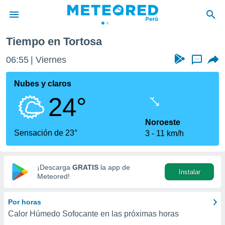
Tiempo en Tortosa
privacidad
06:55
Viernes
...
o de
e
e) ha sido
Nubes y claros
or
24°
es para
ue la
 que se
Noroeste
e calidad.
Sensación de 23°
3
11 km/h
eder a este
ediante las
opciones:
¡Descarga
GRATIS
la app de
Instalar
ookies y
Meteored!
e forma
Por horas
d digital
Calor Húmedo Sofocante en las próximas horas
ada, basada