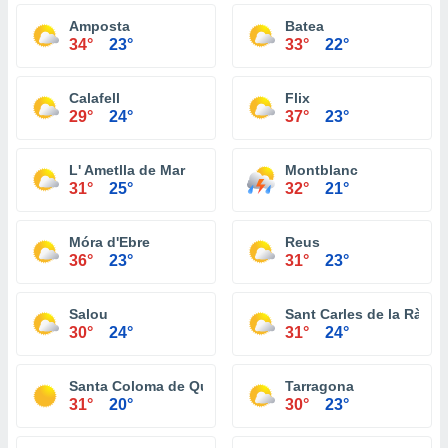
Amposta
Batea
34°
23°
33°
22°
Calafell
Flix
29°
24°
37°
23°
L' Ametlla de Mar
Montblanc
31°
25°
32°
21°
Móra d'Ebre
Reus
36°
23°
31°
23°
Salou
Sant Carles de la Ràpita
30°
24°
31°
24°
Santa Coloma de Queralt
Tarragona
31°
20°
30°
23°