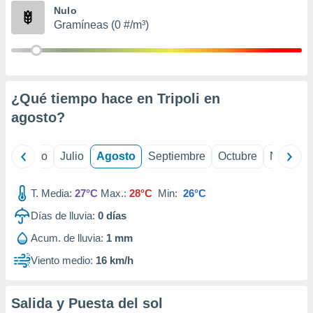
ados con el
Nulo
 seleccionar
Gramíneas (0 #/m³)
o.
calización
precisa e
ión mediante
¿Qué tiempo hace en Tripoli en
, publicidad
agosto
?
dos,
 publicidad
,
yo
Junio
Julio
Agosto
Septiembre
Octubre
Noviemb
ón de
 desarrollo
T. Media:
27°C
Max.:
28°C
Min:
26°C
s.
Días de lluvia:
0
días
tros 1199
ios
Acum. de lluvia:
1 mm
Viento medio:
16 km/h
Salida y Puesta del sol