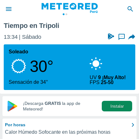
Tiempo en Tripoli
privacidad
13:34
Sábado
...
o de
e
e) ha sido
Soleado
or
30°
es para
ue la
 que se
UV
9 ¡Muy Alto!
e calidad.
Sensación de 34°
FPS
25-50
eder a este
ediante las
opciones:
¡Descarga
GRATIS
la app de
Instalar
ookies y
Meteored!
e forma
Por horas
d digital
Calor Húmedo Sofocante en las próximas horas
ada, basada