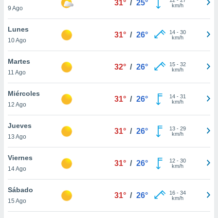
31°
/
25°
ublicidad y
km/h
9 Ago
do en
Lunes
 mismo.
14
-
30
31°
/
26°
km/h
sultar más
10 Ago
 en nuestra
 Cookies
y
Martes
15
-
32
32°
/
26°
ualquier
km/h
11 Ago
ento
Miércoles
 botón
14
-
31
31°
/
26°
km/h
12 Ago
ación de
kies
 disponible
Jueves
13
-
29
31°
/
26°
e nuestra
km/h
13 Ago
.
Viernes
IVAMENTE,
12
-
30
31°
/
26°
km/h
14 Ago
as
Sábado
16
-
34
31°
/
26°
 a cookies
km/h
15 Ago
 no aceptar