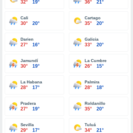
32°
19°
36°
21°
Cali
Cartago
30°
20°
35°
20°
Darien
Galicia
27°
16°
33°
20°
Jamundí
La Cumbre
30°
19°
26°
15°
La Habana
Palmira
28°
17°
28°
18°
Pradera
Roldanillo
27°
19°
35°
20°
Sevilla
Tuluá
29°
17°
34°
21°