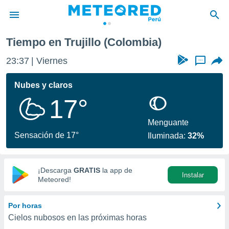
Tiempo en Trujillo (Colombia)
privacidad
23:37
Viernes
...
o de
e
e) ha sido
Nubes y claros
or
17°
es para
ue la
 que se
Menguante
e calidad.
Sensación de 17°
Iluminada:
32%
eder a este
ediante las
opciones:
¡Descarga
GRATIS
la app de
Instalar
ookies y
Meteored!
e forma
Por horas
d digital
Cielos nubosos en las próximas horas
ada, basada