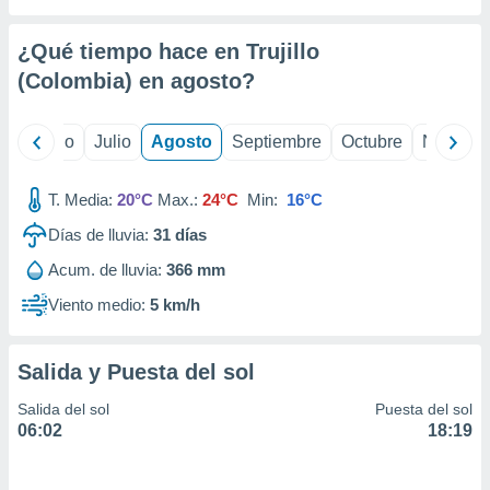
ados con el
 seleccionar
o.
¿Qué tiempo hace en Trujillo
calización
(Colombia) en
agosto
?
precisa e
ión mediante
yo
Junio
Julio
Agosto
Septiembre
Octubre
Noviemb
, publicidad
T. Media:
20°C
Max.:
24°C
Min:
16°C
dos,
 publicidad
Días de lluvia:
31
días
,
ón de
Acum. de lluvia:
366 mm
 desarrollo
Viento medio:
5 km/h
s.
tros 1199
ios
Salida y Puesta del sol
Salida del sol
Puesta del sol
06:02
18:19