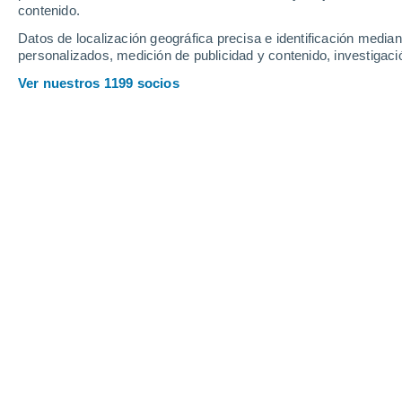
contenido.
15
-
45
km/h
15
-
32
km/h
13
11
-
26
km/h
Datos de localización geográfica precisa e identificación mediant
personalizados, medición de publicidad y contenido, investigació
Tiempo en Vadinsk hoy
, 7 de agosto
Ver nuestros 1199 socios
Soleado
19°
05:00
Sensación T.
19°
Soleado
20°
06:00
Sensación T.
20°
Soleado
24°
08:00
Sensación T.
25°
Nubes y claros
28°
11:00
Sensación T.
31°
Nubes y claros
30°
14:00
Sensación T.
32°