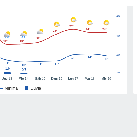
60
25°
24°
24°
23°
40
20°
19°
18°
20
14°
14°
13°
11°
11°
11°
10°
1.9
0.7
mm
Jue
13
Vie
14
Sáb
15
Dom
16
Lun
17
Mar
18
Mié
19
Mínima
Lluvia