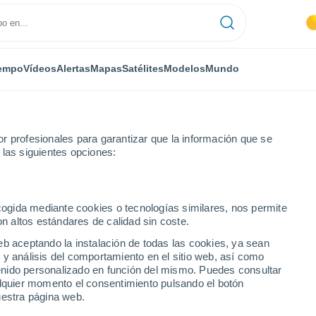
empo
Vídeos
Alertas
Mapas
Satélites
Modelos
Mundo
r profesionales para garantizar que la información que se
 las siguientes opciones:
ecogida mediante cookies o tecnologías similares, nos permite
on altos estándares de calidad sin coste.
eb aceptando la instalación de todas las cookies, ya sean
 y análisis del comportamiento en el sitio web, así como
...
ntenido personalizado en función del mismo. Puedes consultar
alquier momento el consentimiento pulsando el botón
Por horas
uestra página web.
Cielos despejados en las
próximas horas