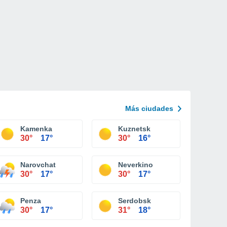
Más ciudades
Kamenka
Kuznetsk
30°
17°
30°
16°
Narovchat
Neverkino
30°
17°
30°
17°
Penza
Serdobsk
30°
17°
31°
18°