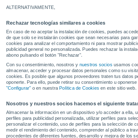
19°
ALTERNATIVAMENTE,
Rechazar tecnologías similares a cookies
Sur
En caso de no aceptar la instalación de cookies, puedes accede
Sensación de 19°
8
-
16 km/
de que solo se instalarán cookies que sean necesarias para garan
cookies para analizar el comportamiento ni para mostrar publici
publicidad general no personalizada. Puedes rechazar la instala
abono pulsando el botón "Rechazar".
Tiempo 1 - 7 días
Mapa de temperatura
Satélites
Con su consentimiento, nosotros y
nuestros socios
usamos cooki
almacenar, acceder y procesar datos personales como su visita e
cookies. Es posible que algunos proveedores traten tus datos pe
oponerte. Para ello, puede retirar su consentimiento u oponerse
Mañana
Domingo
Hoy
"Configurar"
o en nuestra
Política de Cookies
en este sitio web.
8 Ago
9 Ago
7 Ago
Nosotros y nuestros socios hacemos el siguiente trata
Almacenar la información en un dispositivo y/o acceder a ella, 
90%
80%
perfiles para publicidad personalizada, utilizar perfiles para sele
3.8 mm
6.2 mm
personalizar el contenido, uso de perfiles para la selección de c
28°
/
19°
25°
/
17°
30°
/
18°
medir el rendimiento del contenido, comprender al público a tra
procedentes de diferentes fuentes, desarrollo y mejora de los se