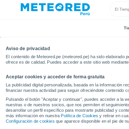
Ti
Aviso de privacidad
El contenido de Meteored.pe (meteored.pe) ha sido elaborado po
ofrece es de calidad. Puedes acceder a este sitio web mediante
Aceptar cookies y acceder de forma gratuita
Inicio
Rusia
Óblast de Penza
Vadinsk
La publicidad digital personalizada, basada en la información r
financiar nuestra actividad para seguir ofreciéndote contenido c
Tiempo en Vadinsk
Pulsando el botón "Aceptar y continuar", puedes acceder a la w
nuestras o de nuestros socios, que nos permiten el seguimiento
05:23
Viernes
desarrollar un perfil específico para mostrarte publicidad y co
más información en nuestra
Política de Cookies
y retirar en cu
Configuración de cookies
que aparece disponible en el pie de n
Soleado