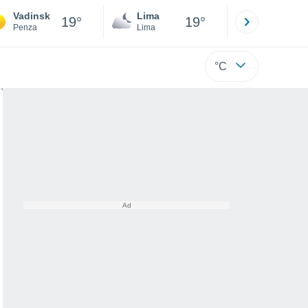
Vadinsk
Lima
Cuzco
19°
19°
Penza
Lima
Cusco
°C