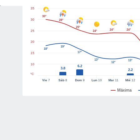
35
30°
30
28°
25°
24°
24°
25
24°
20
19°
18°
17°
15
13°
13°
12°
10
6.2
3.8
2.2
°C
Vie
7
Sáb
8
Dom
9
Lun
10
Mar
11
Mié
12
Máxima