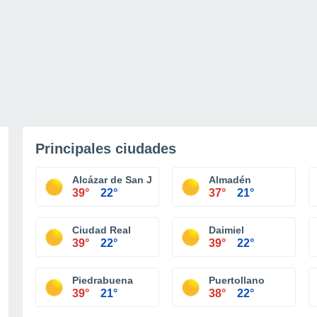
Principales ciudades
Alcázar de San Juan
Almadén
39°
22°
37°
21°
Ciudad Real
Daimiel
39°
22°
39°
22°
Piedrabuena
Puertollano
39°
21°
38°
22°