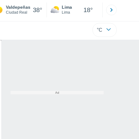
Valdepeñas
Lima
Cuzco
38°
18°
Ciudad Real
Lima
Cusco
°C