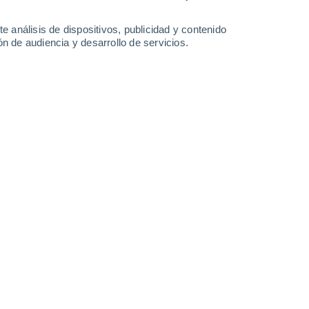
-
39
km/h
13
-
28
km/h
12
-
31
km/h
20
-
51
km/h
e análisis de dispositivos, publicidad y contenido
n de audiencia y desarrollo de servicios.
sto
Oeste
9 ¡Muy Alto!
5
-
21 km/h
FPS:
25-50
Oeste
7 Alto
6
-
21 km/h
FPS:
15-25
Oeste
5 Medio
10
-
25 km/h
FPS:
6-10
Oeste
3 Medio
15
-
32 km/h
FPS:
6-10
Suroeste
1 Bajo
18
-
35 km/h
FPS:
no