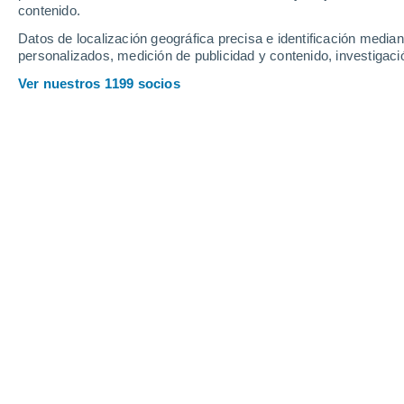
contenido.
16
-
34
km/h
19
-
39
km/h
19
18
-
36
km/h
Datos de localización geográfica precisa e identificación mediant
personalizados, medición de publicidad y contenido, investigació
Tiempo en Valdepeñas hoy
, 7 de ago
Ver nuestros 1199 socios
Soleado
38°
15:00
Sensación T.
35°
Nubes y claros
38°
16:00
Sensación T.
36°
Nubes y claros
39°
17:00
Sensación T.
36°
Nubes y claros
39°
18:00
Sensación T.
36°
Nubes y claros
38°
19:00
Sensación T.
35°