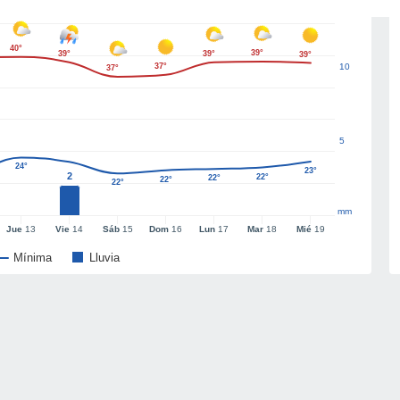
40°
39°
39°
39°
39°
37°
10
37°
5
24°
23°
2
22°
22°
22°
22°
mm
Jue
13
Vie
14
Sáb
15
Dom
16
Lun
17
Mar
18
Mié
19
Mínima
Lluvia