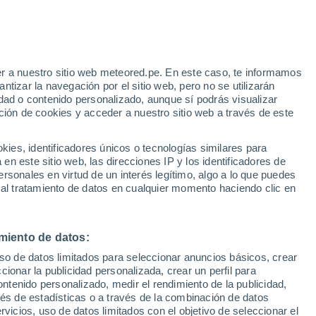
Aviso de nivel amarillo
Alerta moderada por altas
temperaturas en Valdepeñas hoy
 Alto!
r a nuestro sitio web meteored.pe. En este caso, te informamos
tizar la navegación por el sitio web, pero no se utilizarán
dad o contenido personalizado, aunque sí podrás visualizar
ción de cookies y acceder a nuestro sitio web a través de este
odelos
es, identificadores únicos o tecnologías similares para
n este sitio web, las direcciones IP y los identificadores de
rsonales en virtud de un interés legítimo, algo a lo que puedes
 al tratamiento de datos en cualquier momento haciendo clic en
Lunes
Martes
Miércoles
Jueves
10 Ago
11 Ago
12 Ago
13 Ago
miento de datos:
uso de datos limitados para seleccionar anuncios básicos, crear
ccionar la publicidad personalizada, crear un perfil para
ontenido personalizado, medir el rendimiento de la publicidad,
37°
/
22°
38°
/
21°
40°
/
22°
40°
/
24°
vés de estadísticas o a través de la combinación de datos
rvicios, uso de datos limitados con el objetivo de seleccionar el