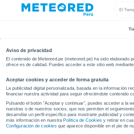
Ti
Aviso de privacidad
El contenido de Meteored.pe (meteored.pe) ha sido elaborado po
ofrece es de calidad. Puedes acceder a este sitio web mediante
Aceptar cookies y acceder de forma gratuita
Inicio
España
Castilla La Mancha
Provincia de 
La publicidad digital personalizada, basada en la información r
financiar nuestra actividad para seguir ofreciéndote contenido c
Tiempo en Valdepeñas
Pulsando el botón "Aceptar y continuar", puedes acceder a la w
nuestras o de nuestros socios, que nos permiten el seguimiento
14:43
Viernes
desarrollar un perfil específico para mostrarte publicidad y co
más información en nuestra
Política de Cookies
y retirar en cu
Configuración de cookies
que aparece disponible en el pie de n
Soleado