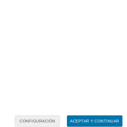
Calendario lunar
Lun
Mar
Mié
Jue
Vie
Sáb
Dom
7
8
9
10
11
12
13
14
15
16
17
18
19
20
CONFIGURACIÓN
ACEPTAR Y CONTINUAR
15