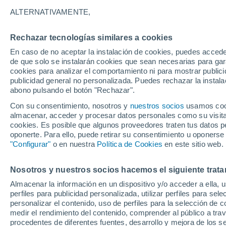
38°
ALTERNATIVAMENTE,
Rechazar tecnologías similares a cookies
UV
9 ¡Muy
En caso de no aceptar la instalación de cookies, puedes accede
Sensación de 35°
FPS
25-50
de que solo se instalarán cookies que sean necesarias para garan
cookies para analizar el comportamiento ni para mostrar publici
publicidad general no personalizada. Puedes rechazar la instala
abono pulsando el botón "Rechazar".
Tiempo 1 - 7 días
Mapa de nubosidad
Satélites
M
Con su consentimiento, nosotros y
nuestros socios
usamos cooki
almacenar, acceder y procesar datos personales como su visita e
cookies. Es posible que algunos proveedores traten tus datos pe
oponerte. Para ello, puede retirar su consentimiento u oponerse
Mañana
Domingo
Hoy
"Configurar"
o en nuestra
Política de Cookies
en este sitio web.
8 Ago
9 Ago
7 Ago
Nosotros y nuestros socios hacemos el siguiente trata
Almacenar la información en un dispositivo y/o acceder a ella, 
perfiles para publicidad personalizada, utilizar perfiles para sele
personalizar el contenido, uso de perfiles para la selección de c
38°
/
22°
38°
/
23°
39°
/
23°
medir el rendimiento del contenido, comprender al público a tra
procedentes de diferentes fuentes, desarrollo y mejora de los se