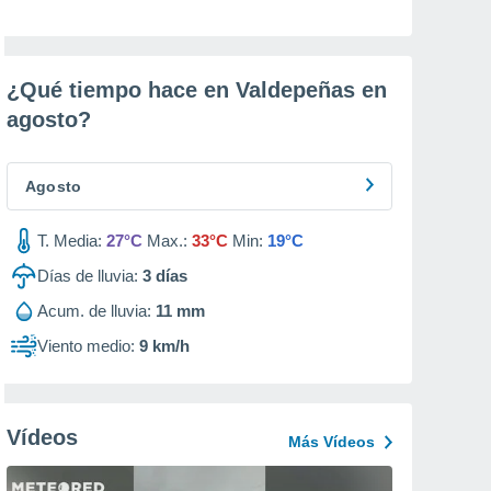
¿Qué tiempo hace en Valdepeñas en
agosto
?
Agosto
T. Media:
27°C
Max.:
33°C
Min:
19°C
Días de lluvia:
3
días
Acum. de lluvia:
11 mm
Viento medio:
9 km/h
Vídeos
Más Vídeos