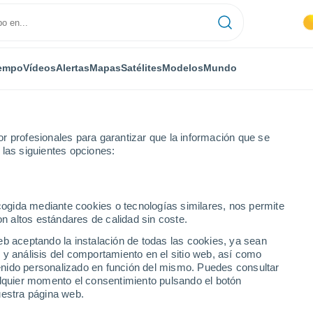
empo
Vídeos
Alertas
Mapas
Satélites
Modelos
Mundo
r profesionales para garantizar que la información que se
 las siguientes opciones:
Ciudad Real
Valdepeñas
ecogida mediante cookies o tecnologías similares, nos permite
on altos estándares de calidad sin coste.
eb aceptando la instalación de todas las cookies, ya sean
 y análisis del comportamiento en el sitio web, así como
...
ntenido personalizado en función del mismo. Puedes consultar
alquier momento el consentimiento pulsando el botón
Por horas
uestra página web.
Intervalos nubosos en las
próximas horas