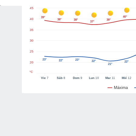
45
40°
39°
40
38°
38°
38°
37°
35
30
25
23°
23°
22°
22°
22°
20
21°
°C
Vie
7
Sáb
8
Dom
9
Lun
10
Mar
11
Mié
12
Máxima