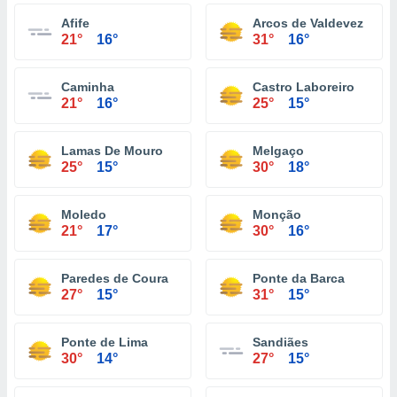
Afife
Arcos de Valdevez
21°
16°
31°
16°
Caminha
Castro Laboreiro
21°
16°
25°
15°
Lamas De Mouro
Melgaço
25°
15°
30°
18°
Moledo
Monção
21°
17°
30°
16°
Paredes de Coura
Ponte da Barca
27°
15°
31°
15°
Ponte de Lima
Sandiães
30°
14°
27°
15°