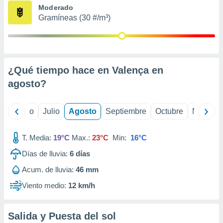
ados con el
Moderado
 seleccionar
Gramíneas (30 #/m³)
o.
calización
precisa e
ión mediante
¿Qué tiempo hace en Valença en
, publicidad
agosto
?
dos,
 publicidad
,
yo
Junio
Julio
Agosto
Septiembre
Octubre
Noviemb
ón de
 desarrollo
T. Media:
19°C
Max.:
23°C
Min:
16°C
s.
Días de lluvia:
6
días
tros 1199
ios
Acum. de lluvia:
46 mm
Viento medio:
12 km/h
Salida y Puesta del sol