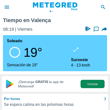
Tiempo en Valença
privacidad
08:19
Viernes
...
o de
e
e) ha sido
Soleado
or
19°
es para
ue la
 que se
Suroeste
e calidad.
Sensación de 19°
4
13 km/h
eder a este
ediante las
opciones:
¡Descarga
GRATIS
la app de
Instalar
ookies y
Meteored!
e forma
Por horas
d digital
Se espera calima en las próximas horas
ada, basada