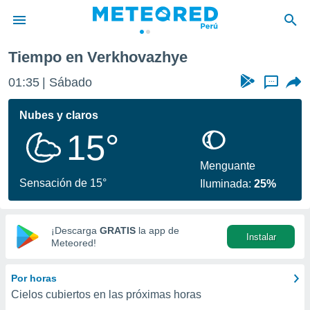
Tiempo en Verkhovazhye
privacidad
01:35
Sábado
...
o de
e
e) ha sido
Nubes y claros
or
15°
es para
ue la
 que se
Menguante
e calidad.
Sensación de 15°
Iluminada:
25%
eder a este
ediante las
opciones:
¡Descarga
GRATIS
la app de
Instalar
ookies y
Meteored!
e forma
Por horas
d digital
Cielos cubiertos en las próximas horas
ada, basada