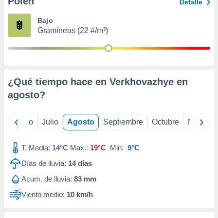
Polen
ados con el
Detalle
 seleccionar
o.
Bajo
Gramíneas (22 #/m³)
calización
precisa e
ión mediante
, publicidad
¿Qué tiempo hace en Verkhovazhye en
dos,
agosto
?
 publicidad
,
ón de
yo
Junio
Julio
Agosto
Septiembre
Octubre
Noviemb
 desarrollo
s.
T. Media:
14°C
Max.:
19°C
Min:
9°C
tros 1199
ios
Días de lluvia:
14
días
Acum. de lluvia:
83 mm
Viento medio:
10 km/h