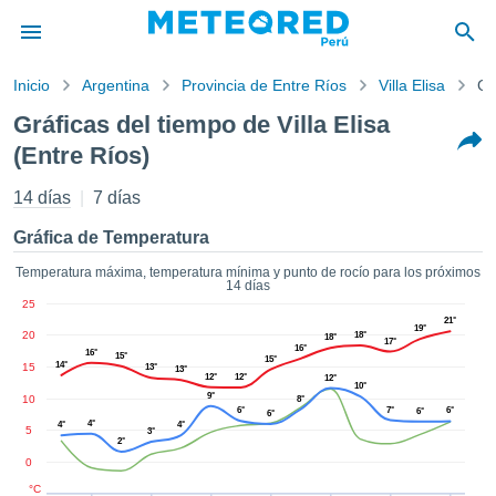
Inicio
Argentina
Provincia de Entre Ríos
Villa Elisa
Gr
privacidad
Gráficas del tiempo de Villa Elisa
enido de
(Entre Ríos)
red.pe
pe) ha sido
14 días
7 días
ado por
ales para
Gráfica de Temperatura
ar que la
ón que se
Temperatura máxima, temperatura mínima y punto de rocío para los próximos
de calidad.
14 días
eder a este
25
ediante las
21°
19°
20
18°
18°
 opciones:
17°
16°
16°
15°
15°
14°
15
13°
13°
12°
12°
12°
cookies y
10°
9°
10
8°
de forma
6°
7°
6°
6°
6°
4°
4°
4°
uita
5
3°
2°
dad digital
0
ada, basada
°C