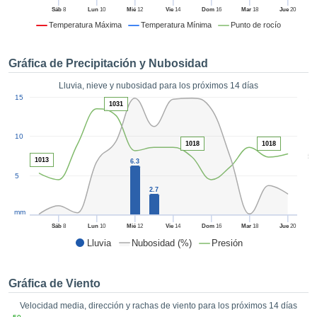
formación
Sáb
8
Lun
10
Mié
12
Vie
14
Dom
16
Mar
18
Jue
20
 mediante
Temperatura Máxima
Temperatura Mínima
Punto de rocío
tecnologías
nos permite
r nuestra
Gráfica de Precipitación y Nubosidad
para seguir
e contenido
Lluvia, nieve y nubosidad para los próximos 14 días
ACEPTAR
1
estándares
15
Y
1031
 sin coste.
CONTINUAR
 el botón
10
1018
1018
continuar",
CONFIGURACIÓN
5
ceder a la
1013
6.3
tando la
5
n de todas
2.7
s, ya sean
mm
de nuestros
 que nos
Sáb
8
Lun
10
Mié
12
Vie
14
Dom
16
Mar
18
Jue
20
ten el
Lluvia
Nubosidad (%)
Presión
 y análisis
tamiento en
b, así como
Gráfica de Viento
r un perfil
Velocidad media, dirección y rachas de viento para los próximos 14 días
ico para