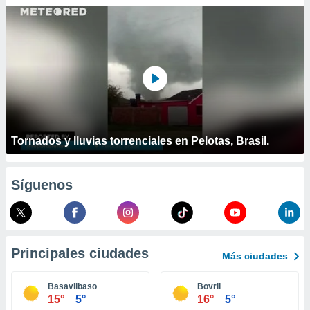
ublicidad y
do en
 mismo.
sultar más
 en nuestra
 Cookies
y
ualquier
ento
 botón
Tornados y lluvias torrenciales en Pelotas, Brasil.
ación de
kies
 disponible
Síguenos
e nuestra
.
IVAMENTE,
Principales ciudades
Más ciudades
as
 a cookies
Basavilbaso
Bovril
15°
5°
16°
5°
 no aceptar