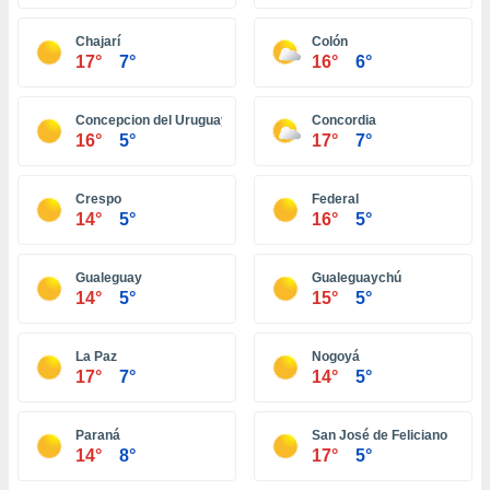
ón de
uedes
Chajarí
Colón
uestro sitio
17°
7°
16°
6°
ed.pe. En
te
 de que
Concepcion del Uruguay
Concordia
talarán
16°
5°
17°
7°
e sean
para
a
Crespo
Federal
por el sitio
14°
5°
16°
5°
o se
cookies para
Gualeguay
Gualeguaychú
nto ni para
14°
5°
15°
5°
licidad o
La Paz
Nogoyá
ado, aunque
17°
7°
14°
5°
sualizar
general no
ada. Puedes
Paraná
San José de Feliciano
 instalación
14°
8°
17°
5°
y acceder a
io web a