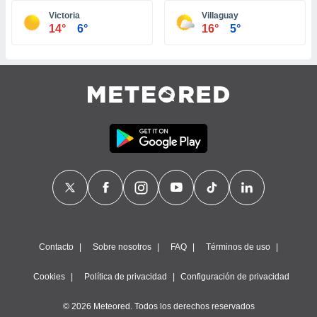
ste abono
Victoria
Villaguay
 botón
14°
6°
16°
5°
.
nto,
cios
kies,
ores únicos
as similares
nar,
rocesar
onales como
 este sitio
recciones IP
ficadores de
 posible
s
Contacto
Sobre nosotros
FAQ
Términos de uso
 traten tus
nales en
Cookies
Política de privacidad
Configuración de privacidad
 interés
go a lo que
© 2026 Meteored. Todos los derechos reservados
nerte. Para