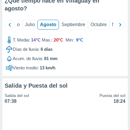
¿Qué tiempo hace en Villaguay en
ados con el
 seleccionar
agosto
?
o.
calización
yo
Junio
Julio
Agosto
Septiembre
Octubre
Noviemb
precisa e
ión mediante
T. Media:
14°C
Max.:
20°C
Min:
9°C
, publicidad
Días de lluvia:
6
días
dos,
Acum. de lluvia:
81 mm
 publicidad
,
Viento medio:
13 km/h
ón de
 desarrollo
s.
Salida y Puesta del sol
tros 1199
Salida del sol
Puesta del sol
ios
07:38
18:24