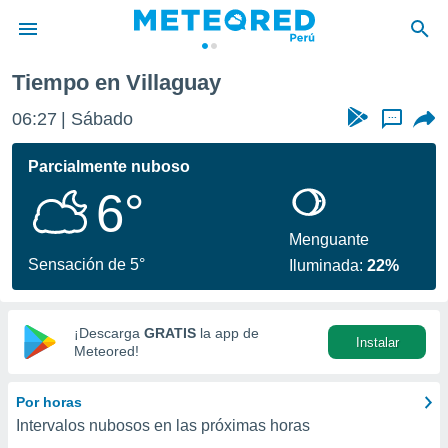
Tiempo en Villaguay
privacidad
06:27
Sábado
...
o de
e
e) ha sido
Parcialmente nuboso
or
6°
es para
ue la
 que se
Menguante
e calidad.
Sensación de 5°
Iluminada:
22%
eder a este
ediante las
opciones:
¡Descarga
GRATIS
la app de
Instalar
ookies y
Meteored!
e forma
Por horas
d digital
Intervalos nubosos en las próximas horas
ada, basada