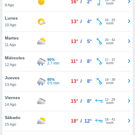
16°
/
2°
ublicidad y
km/h
9 Ago
do en
Lunes
 mismo.
16
-
33
13°
/
4°
km/h
sultar más
10 Ago
 en nuestra
 Cookies
y
Martes
20
-
42
13°
/
5°
ualquier
km/h
11 Ago
ento
Miércoles
 botón
90%
17
-
37
11°
/
8°
2.7 mm
km/h
12 Ago
ación de
kies
 disponible
Jueves
80%
19
-
39
13°
/
8°
e nuestra
0.5 mm
km/h
13 Ago
.
Viernes
IVAMENTE,
12
-
29
15°
/
8°
km/h
14 Ago
as
Sábado
18
-
41
18°
/
12°
 a cookies
km/h
15 Ago
 no aceptar