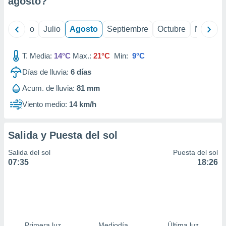
agosto
?
ados con el
 seleccionar
o.
yo
Junio
Julio
Agosto
Septiembre
Octubre
Noviemb
calización
precisa e
ión mediante
T. Media:
14°C
Max.:
21°C
Min:
9°C
Días de lluvia:
6
días
, publicidad
Acum. de lluvia:
81 mm
dos,
 publicidad
Viento medio:
14 km/h
,
ón de
 desarrollo
Salida y Puesta del sol
s.
Salida del sol
Puesta del sol
tros 1199
07:35
18:26
ios
Primera luz
Mediodía
Última luz