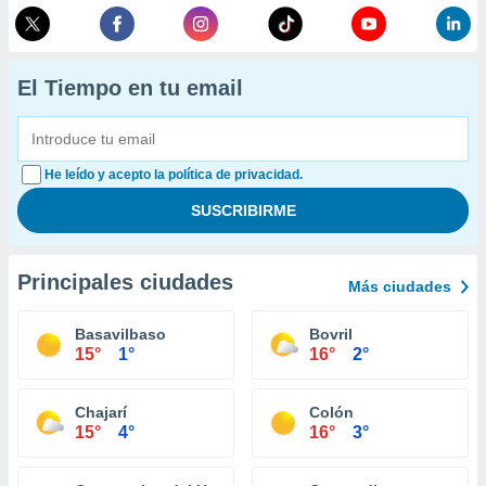
El Tiempo en tu email
He leído y acepto la política de privacidad.
Principales ciudades
Más ciudades
Basavilbaso
Bovril
15°
1°
16°
2°
Chajarí
Colón
15°
4°
16°
3°