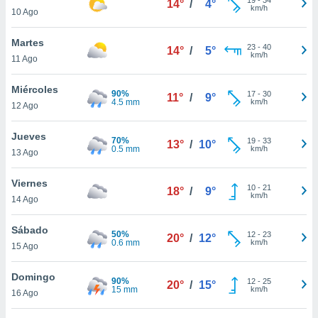
14°
/
4°
ublicidad y
km/h
10 Ago
do en
Martes
 mismo.
23
-
40
14°
/
5°
km/h
sultar más
11 Ago
 en nuestra
 Cookies
y
Miércoles
90%
17
-
30
11°
/
9°
ualquier
4.5 mm
km/h
12 Ago
ento
Jueves
 botón
70%
19
-
33
13°
/
10°
0.5 mm
km/h
13 Ago
ación de
kies
 disponible
Viernes
10
-
21
18°
/
9°
e nuestra
km/h
14 Ago
.
Sábado
50%
IVAMENTE,
12
-
23
20°
/
12°
0.6 mm
km/h
15 Ago
as
Domingo
90%
12
-
25
20°
/
15°
 a cookies
15 mm
km/h
16 Ago
 no aceptar