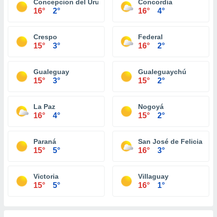
Concepcion del Uruguay
Concordia
16°
2°
16°
4°
Crespo
Federal
15°
3°
16°
2°
Gualeguay
Gualeguaychú
15°
3°
15°
2°
La Paz
Nogoyá
16°
4°
15°
2°
Paraná
San José de Feliciano
15°
5°
16°
3°
Victoria
Villaguay
15°
5°
16°
1°