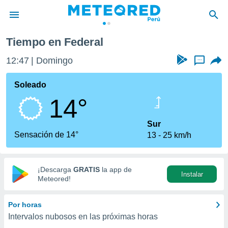
Tiempo en Federal
privacidad
12:47
Domingo
...
o de
e
e) ha sido
Soleado
or
14°
es para
ue la
 que se
Sur
e calidad.
Sensación de 14°
13
25 km/h
eder a este
ediante las
opciones:
¡Descarga
GRATIS
la app de
Instalar
ookies y
Meteored!
e forma
Por horas
d digital
Intervalos nubosos en las próximas horas
ada, basada