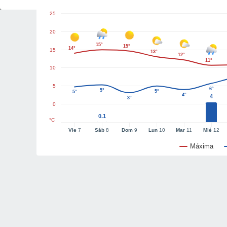
25
20
15°
15°
14°
15
13°
12°
11°
10
5
6°
5°
5°
5°
4°
4
3°
0
0.1
°C
Vie
7
Sáb
8
Dom
9
Lun
10
Mar
11
Mié
12
Máxima