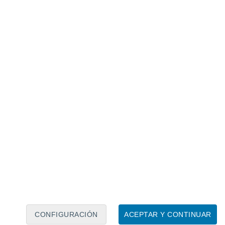
Calendario lunar
Lun
Mar
Mié
Jue
Vie
Sáb
Dom
7
8
9
10
11
12
13
14
15
16
17
18
19
20
CONFIGURACIÓN
ACEPTAR Y CONTINUAR
25