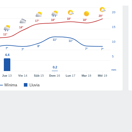
20
20°
18°
18°
18°
17°
15
14°
11°
11°
11°
10
8°
7°
7°
7°
7°
4.4
5
0.2
mm
Jue
13
Vie
14
Sáb
15
Dom
16
Lun
17
Mar
18
Mié
19
Mínima
Lluvia