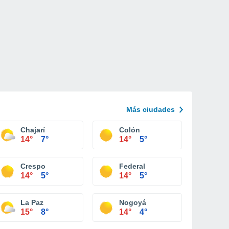
Más ciudades
Chajarí
Colón
14°
7°
14°
5°
Crespo
Federal
14°
5°
14°
5°
La Paz
Nogoyá
15°
8°
14°
4°