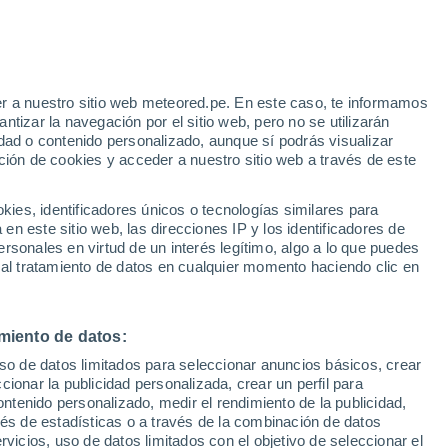
r a nuestro sitio web meteored.pe. En este caso, te informamos
h
tizar la navegación por el sitio web, pero no se utilizarán
dad o contenido personalizado, aunque sí podrás visualizar
ción de cookies y acceder a nuestro sitio web a través de este
Modelos
es, identificadores únicos o tecnologías similares para
n este sitio web, las direcciones IP y los identificadores de
rsonales en virtud de un interés legítimo, algo a lo que puedes
 al tratamiento de datos en cualquier momento haciendo clic en
Lunes
Martes
Miércoles
Jueves
10 Ago
11 Ago
12 Ago
13 Ago
miento de datos:
uso de datos limitados para seleccionar anuncios básicos, crear
90%
70%
ccionar la publicidad personalizada, crear un perfil para
4 mm
4.4 mm
ontenido personalizado, medir el rendimiento de la publicidad,
13°
/
5°
12°
/
4°
11°
/
6°
11°
/
7°
vés de estadísticas o a través de la combinación de datos
rvicios, uso de datos limitados con el objetivo de seleccionar el