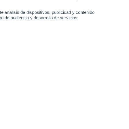
-
30
km/h
17
-
36
km/h
20
-
36
km/h
20
-
38
km/h
e análisis de dispositivos, publicidad y contenido
n de audiencia y desarrollo de servicios.
agosto
Oeste
0 Bajo
9
-
18 km/h
FPS:
no
Oeste
1 Bajo
10
-
22 km/h
FPS:
no
Oeste
2 Bajo
9
-
23 km/h
FPS:
no
Oeste
3 Medio
9
-
23 km/h
FPS:
6-10
Oeste
3 Medio
11
-
26 km/h
FPS:
6-10