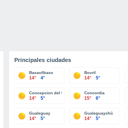
Principales ciudades
Basavilbaso
Bovril
14°
4°
14°
5°
Concepcion del Uruguay
Concordia
14°
5°
15°
6°
Gualeguay
Gualeguaychú
14°
5°
14°
5°