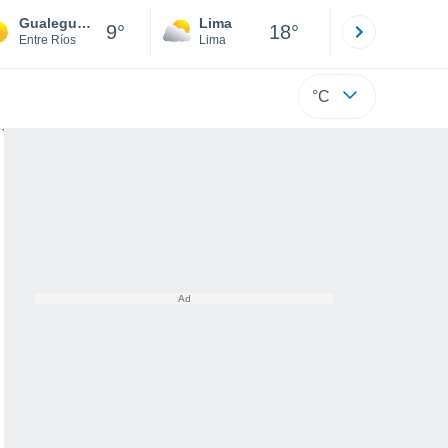
Gualeguaychú
Lima
Cuzco
9°
18°
Entre Ríos
Lima
Cusco
°C