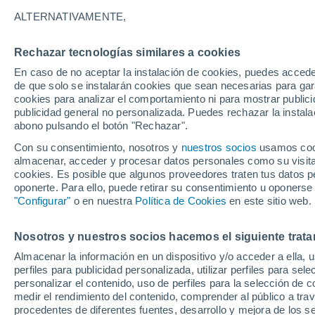
7°
ALTERNATIVAMENTE,
Rechazar tecnologías similares a cookies
Oeste
En caso de no aceptar la instalación de cookies, puedes accede
Sensación de 6°
9
-
18 km/
de que solo se instalarán cookies que sean necesarias para garan
cookies para analizar el comportamiento ni para mostrar publici
publicidad general no personalizada. Puedes rechazar la instala
abono pulsando el botón "Rechazar".
Tiempo 1 - 7 días
Mapa de temperatura
Satélites
Con su consentimiento, nosotros y
nuestros socios
usamos cooki
almacenar, acceder y procesar datos personales como su visita e
cookies. Es posible que algunos proveedores traten tus datos pe
oponerte. Para ello, puede retirar su consentimiento u oponerse
Mañana
Domingo
Hoy
"Configurar"
o en nuestra
Política de Cookies
en este sitio web.
8 Ago
9 Ago
7 Ago
Nosotros y nuestros socios hacemos el siguiente trata
Almacenar la información en un dispositivo y/o acceder a ella, 
30%
perfiles para publicidad personalizada, utilizar perfiles para sele
0.1 mm
personalizar el contenido, uso de perfiles para la selección de c
15°
/
5°
15°
/
3°
14°
/
5°
medir el rendimiento del contenido, comprender al público a tra
procedentes de diferentes fuentes, desarrollo y mejora de los se