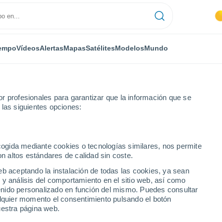
empo
Vídeos
Alertas
Mapas
Satélites
Modelos
Mundo
r profesionales para garantizar que la información que se
 las siguientes opciones:
uaychú
ecogida mediante cookies o tecnologías similares, nos permite
on altos estándares de calidad sin coste.
chú
eb aceptando la instalación de todas las cookies, ya sean
 y análisis del comportamiento en el sitio web, así como
...
ntenido personalizado en función del mismo. Puedes consultar
alquier momento el consentimiento pulsando el botón
Por horas
uestra página web.
Cielos despejados en las
próximas horas