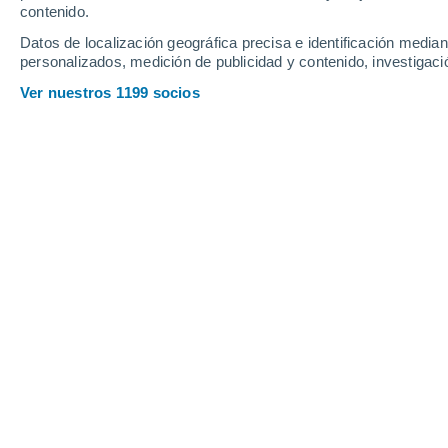
contenido.
18
-
39
km/h
14
-
30
km/h
14
21
-
44
km/h
Datos de localización geográfica precisa e identificación mediant
personalizados, medición de publicidad y contenido, investigació
Tiempo en Gualeguaychú hoy
, 7 de 
Ver nuestros 1199 socios
Soleado
7°
09:00
Sensación T.
6°
Soleado
9°
10:00
Sensación T.
8°
Soleado
11°
11:00
Sensación T.
11°
Soleado
12°
12:00
Sensación T.
12°
Soleado
13°
14:00
Sensación T.
13°