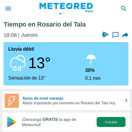
Tiempo en Rosario del Tala
privacidad
18:08
Jueves
...
o de
e
e) ha sido
Lluvia débil
or
13°
es para
ue la
 que se
30%
e calidad.
Sensación de 13°
0.1 mm
eder a este
ediante las
opciones:
Aviso de nivel naranja
Alerta importante por tormenta en Rosario del Tala hoy
ookies y
e forma
¡Descarga
GRATIS
la app de
Instalar
d digital
Meteored!
ada, basada