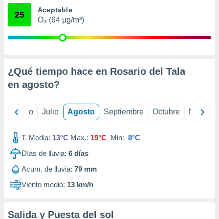
ados con el
Aceptable
 seleccionar
25
o.
O₃ (64 µg/m³)
calización
precisa e
ión mediante
¿Qué tiempo hace en Rosario del Tala
, publicidad
en
agosto
?
dos,
 publicidad
,
yo
Junio
Julio
Agosto
Septiembre
Octubre
Noviemb
ón de
 desarrollo
s.
T. Media:
13°C
Max.:
19°C
Min:
8°C
tros 1199
Días de lluvia:
6
días
ios
Acum. de lluvia:
79 mm
Viento medio:
13 km/h
Salida y Puesta del sol