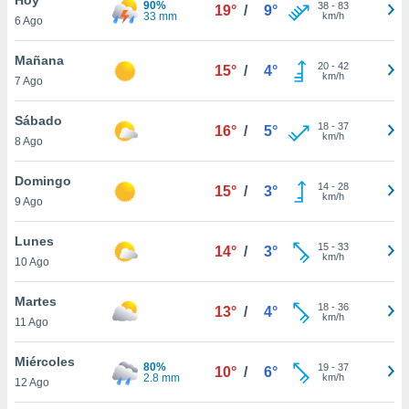
90%
ublicidad y
38
-
83
19°
/
9°
33 mm
km/h
6 Ago
do en
 mismo.
Mañana
20
-
42
15°
/
4°
sultar más
km/h
7 Ago
 en nuestra
 Cookies
y
Sábado
18
-
37
ualquier
16°
/
5°
km/h
8 Ago
ento
 botón
Domingo
14
-
28
15°
/
3°
ación de
km/h
9 Ago
kies
 disponible
Lunes
15
-
33
e nuestra
14°
/
3°
km/h
10 Ago
.
Martes
IVAMENTE,
18
-
36
13°
/
4°
km/h
11 Ago
as
Miércoles
80%
19
-
37
10°
/
6°
 a cookies
2.8 mm
km/h
12 Ago
 no aceptar