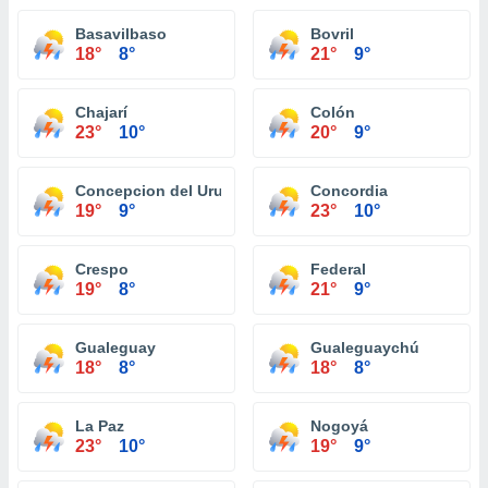
Basavilbaso
Bovril
18°
8°
21°
9°
Chajarí
Colón
23°
10°
20°
9°
Concepcion del Uruguay
Concordia
19°
9°
23°
10°
Crespo
Federal
19°
8°
21°
9°
Gualeguay
Gualeguaychú
18°
8°
18°
8°
La Paz
Nogoyá
23°
10°
19°
9°