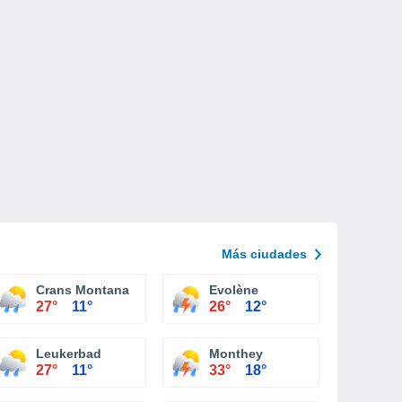
Más ciudades
Crans Montana
Evolène
27°
11°
26°
12°
Leukerbad
Monthey
27°
11°
33°
18°