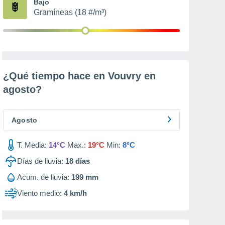
Bajo
Gramíneas (18 #/m³)
¿Qué tiempo hace en Vouvry en
agosto
?
Agosto
T. Media:
14°C
Max.:
19°C
Min:
8°C
Días de lluvia:
18
días
Acum. de lluvia:
199 mm
Viento medio:
4 km/h