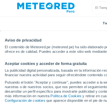
Ti
Aviso de privacidad
El contenido de Meteored.pe (meteored.pe) ha sido elaborado po
ofrece es de calidad. Puedes acceder a este sitio web mediante
Aceptar cookies y acceder de forma gratuita
Inicio
Suiza
Valais
Vouvry
La publicidad digital personalizada, basada en la información r
financiar nuestra actividad para seguir ofreciéndote contenido c
Tiempo en Vouvry
Pulsando el botón "Aceptar y continuar", puedes acceder a la w
nuestras o de nuestros socios, que nos permiten el seguimiento
15:55
Domingo
desarrollar un perfil específico para mostrarte publicidad y co
más información en nuestra
Política de Cookies
y retirar en cu
Configuración de cookies
que aparece disponible en el pie de n
Nubes y claros