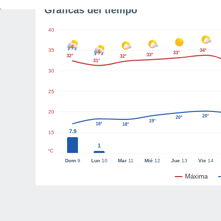
Gráficas del tiempo
40
35
34°
33°
33°
32°
32°
31°
30
25
20
20°
20°
19°
18°
18°
7.9
15
1
°C
Dom
9
Lun
10
Mar
11
Mié
12
Jue
13
Vie
14
Máxima