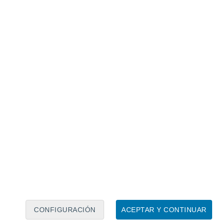
Calendario lunar
Lun
Mar
Mié
Jue
Vie
Sáb
Dom
9
10
11
12
13
14
15
16
17
18
19
20
21
22
CONFIGURACIÓN
ACEPTAR Y CONTINUAR