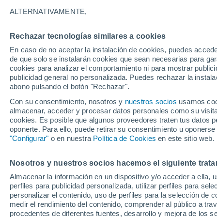
32°
ALTERNATIVAMENTE,
Rechazar tecnologías similares a cookies
Este
En caso de no aceptar la instalación de cookies, puedes accede
Sensación de 31°
1
-
21 km/
de que solo se instalarán cookies que sean necesarias para garan
cookies para analizar el comportamiento ni para mostrar publici
publicidad general no personalizada. Puedes rechazar la instala
abono pulsando el botón "Rechazar".
Tiempo 1 - 7 días
Mapa de lluvia
Satélites
Modelo
Con su consentimiento, nosotros y
nuestros socios
usamos cooki
almacenar, acceder y procesar datos personales como su visita e
cookies. Es posible que algunos proveedores traten tus datos pe
oponerte. Para ello, puede retirar su consentimiento u oponerse
Mañana
Martes
M
Hoy
"Configurar"
o en nuestra
Política de Cookies
en este sitio web.
10 Ago
11 Ago
9 Ago
Nosotros y nuestros socios hacemos el siguiente trata
Almacenar la información en un dispositivo y/o acceder a ella, 
50%
80%
perfiles para publicidad personalizada, utilizar perfiles para sele
1 mm
7.9 mm
personalizar el contenido, uso de perfiles para la selección de c
31°
/
18°
32°
/
18°
32°
/
18°
medir el rendimiento del contenido, comprender al público a tra
procedentes de diferentes fuentes, desarrollo y mejora de los se