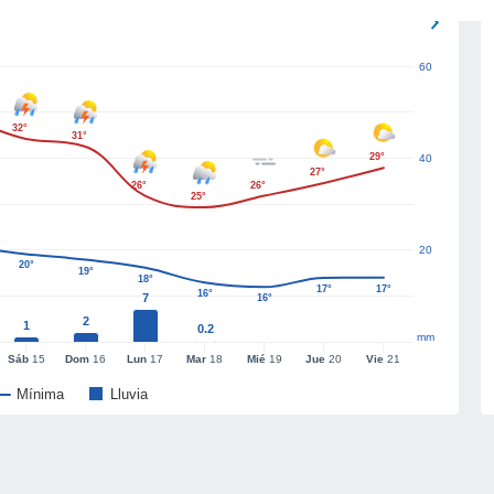
60
32°
31°
29°
40
27°
26°
26°
25°
20
20°
19°
18°
17°
17°
16°
7
16°
2
1
0.2
mm
Sáb
15
Dom
16
Lun
17
Mar
18
Mié
19
Jue
20
Vie
21
Mínima
Lluvia