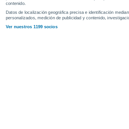
contenido.
8
-
31
km/h
7
-
29
km/h
6
12
-
45
km/h
Datos de localización geográfica precisa e identificación mediant
personalizados, medición de publicidad y contenido, investigació
Tiempo en Vouvry hoy
, 9 de agosto
Ver nuestros 1199 socios
Nubes y claros
32°
16:00
Sensación T.
31°
Lluvia débil
30%
32°
17:00
0.1 mm
Sensación T.
32°
Tormenta
50%
28°
18:00
1.9 mm
Sensación T.
30°
Tormenta
60%
23°
19:00
4.8 mm
Sensación T.
20°
Lluvia débil
40%
22°
20:00
0.9 mm
Sensación T.
22°