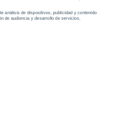
-
31
km/h
7
-
32
km/h
7
-
32
km/h
7
-
30
km/h
e análisis de dispositivos, publicidad y contenido
n de audiencia y desarrollo de servicios.
Este
5 Medio
1
-
21 km/h
FPS:
6-10
Oeste
3 Medio
0
-
25 km/h
FPS:
6-10
Suroeste
1 Bajo
1
-
26 km/h
FPS:
no
Sur
0 Bajo
10
-
32 km/h
FPS:
no
Sureste
0 Bajo
12
-
44 km/h
FPS:
no