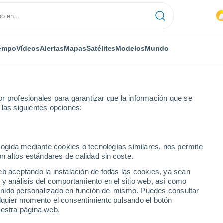
empo
Vídeos
Alertas
Mapas
Satélites
Modelos
Mundo
r profesionales para garantizar que la información que se
 las siguientes opciones:
ecogida mediante cookies o tecnologías similares, nos permite
on altos estándares de calidad sin coste.
eb aceptando la instalación de todas las cookies, ya sean
 y análisis del comportamiento en el sitio web, así como
...
ntenido personalizado en función del mismo. Puedes consultar
alquier momento el consentimiento pulsando el botón
Por horas
uestra página web.
Lluvias débiles en las próximas
horas