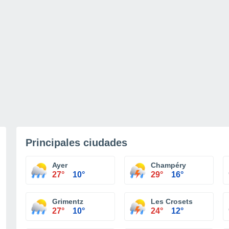
Principales ciudades
Ayer
Champéry
27°
10°
29°
16°
Grimentz
Les Crosets
27°
10°
24°
12°