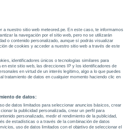
r a nuestro sitio web meteored.pe. En este caso, te informamos
h
tizar la navegación por el sitio web, pero no se utilizarán
dad o contenido personalizado, aunque sí podrás visualizar
ción de cookies y acceder a nuestro sitio web a través de este
s
es, identificadores únicos o tecnologías similares para
n este sitio web, las direcciones IP y los identificadores de
rsonales en virtud de un interés legítimo, algo a lo que puedes
 al tratamiento de datos en cualquier momento haciendo clic en
iércoles
Jueves
Viernes
Sábado
12 Ago
13 Ago
14 Ago
15 Ago
miento de datos:
uso de datos limitados para seleccionar anuncios básicos, crear
60%
ccionar la publicidad personalizada, crear un perfil para
1 mm
ontenido personalizado, medir el rendimiento de la publicidad,
33°
/
19°
33°
/
20°
34°
/
20°
32°
/
20°
vés de estadísticas o a través de la combinación de datos
rvicios, uso de datos limitados con el objetivo de seleccionar el