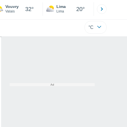
Vouvry
Lima
Cuzco
32°
20°
Valais
Lima
Cusco
°C