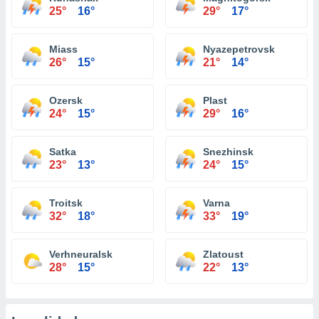
25°
16°
29°
17°
Miass
Nyazepetrovsk
26°
15°
21°
14°
Ozersk
Plast
24°
15°
29°
16°
Satka
Snezhinsk
23°
13°
24°
15°
Troitsk
Varna
32°
18°
33°
19°
Verhneuralsk
Zlatoust
28°
15°
22°
13°