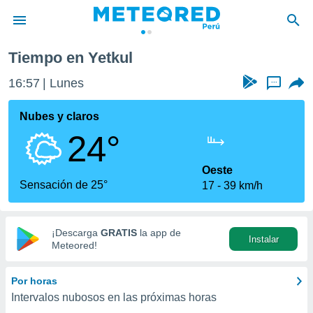
Tiempo en Yetkul
privacidad
16:57
Lunes
...
o de
e
e) ha sido
Nubes y claros
or
24°
es para
ue la
 que se
Oeste
e calidad.
Sensación de 25°
17
39 km/h
eder a este
ediante las
opciones:
¡Descarga
GRATIS
la app de
Instalar
ookies y
Meteored!
e forma
Por horas
d digital
Intervalos nubosos en las próximas horas
ada, basada