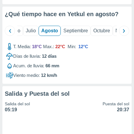
ados con el
 seleccionar
o.
¿Qué tiempo hace en Yetkul en
agosto
?
calización
precisa e
yo
Junio
Julio
Agosto
Septiembre
Octubre
Noviemb
ión mediante
, publicidad
T. Media:
18°C
Max.:
22°C
Min:
12°C
dos,
Días de lluvia:
12
días
 publicidad
Acum. de lluvia:
66 mm
,
ón de
Viento medio:
12 km/h
 desarrollo
s.
Salida y Puesta del sol
tros 1199
ios
Salida del sol
Puesta del sol
05:19
20:37