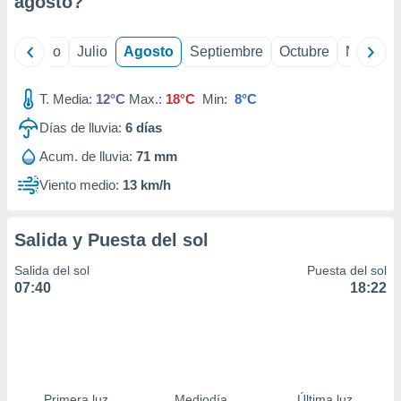
agosto
?
ados con el
 seleccionar
o.
yo
Junio
Julio
Agosto
Septiembre
Octubre
Noviemb
calización
precisa e
ión mediante
T. Media:
12°C
Max.:
18°C
Min:
8°C
Días de lluvia:
6
días
, publicidad
Acum. de lluvia:
71 mm
dos,
 publicidad
Viento medio:
13 km/h
,
ón de
 desarrollo
Salida y Puesta del sol
s.
Salida del sol
Puesta del sol
tros 1199
07:40
18:22
ios
Primera luz
Mediodía
Última luz