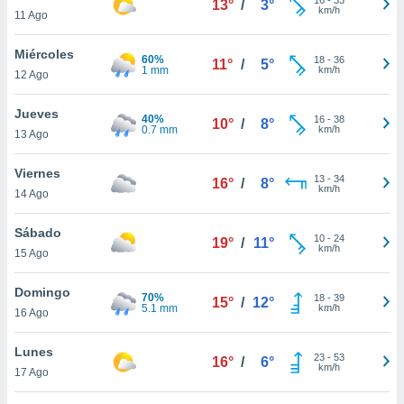
13°
/
3°
ublicidad y
km/h
11 Ago
do en
Miércoles
 mismo.
60%
18
-
36
11°
/
5°
1 mm
km/h
sultar más
12 Ago
 en nuestra
 Cookies
y
Jueves
40%
16
-
38
10°
/
8°
ualquier
0.7 mm
km/h
13 Ago
ento
Viernes
 botón
13
-
34
16°
/
8°
km/h
14 Ago
ación de
kies
 disponible
Sábado
10
-
24
19°
/
11°
e nuestra
km/h
15 Ago
.
Domingo
70%
IVAMENTE,
18
-
39
15°
/
12°
5.1 mm
km/h
16 Ago
as
Lunes
23
-
53
16°
/
6°
 a cookies
km/h
17 Ago
 no aceptar