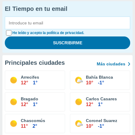
El Tiempo en tu email
He leído y acepto la política de privacidad.
Principales ciudades
Más ciudades
Arrecifes
Bahía Blanca
12°
1°
10°
-1°
Bragado
Carlos Casares
12°
1°
12°
1°
Chascomús
Coronel Suarez
11°
2°
10°
-1°