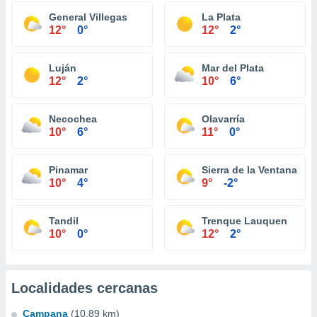
General Villegas
La Plata
12°
0°
12°
2°
Luján
Mar del Plata
12°
2°
10°
6°
Necochea
Olavarría
10°
6°
11°
0°
Pinamar
Sierra de la Ventana
10°
4°
9°
-2°
Tandil
Trenque Lauquen
10°
0°
12°
2°
Localidades cercanas
Campana
(10.89 km)