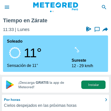
Tiempo en Zárate
privacidad
11:33
Lunes
...
o de
e
e) ha sido
Soleado
or
11°
es para
ue la
 que se
Sureste
e calidad.
Sensación de 11°
12
29 km/h
eder a este
ediante las
opciones:
¡Descarga
GRATIS
la app de
Instalar
ookies y
Meteored!
e forma
Por horas
d digital
Cielos despejados en las próximas horas
ada, basada