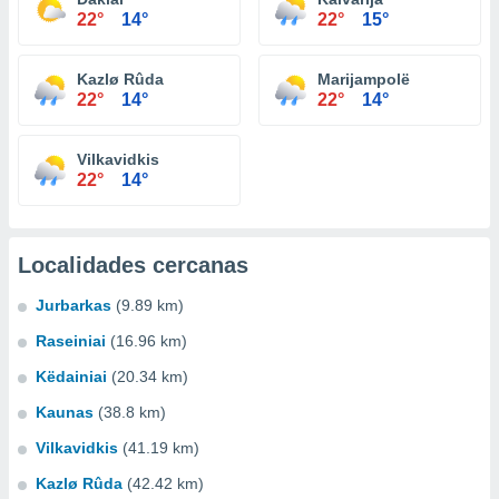
22°
14°
22°
15°
Kazlø Rûda
Marijampolë
22°
14°
22°
14°
Vilkavidkis
22°
14°
Localidades cercanas
Jurbarkas
(9.89 km)
Raseiniai
(16.96 km)
Këdainiai
(20.34 km)
Kaunas
(38.8 km)
Vilkavidkis
(41.19 km)
Kazlø Rûda
(42.42 km)