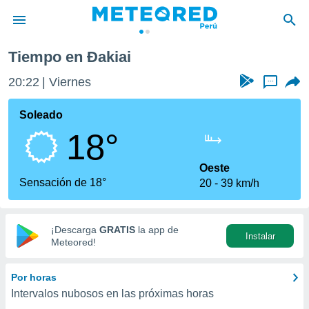
Tiempo en Ðakiai
privacidad
20:23
Viernes
...
o de
e
e) ha sido
Soleado
or
18°
es para
ue la
 que se
Oeste
e calidad.
Sensación de 18°
20
39 km/h
eder a este
ediante las
opciones:
¡Descarga
GRATIS
la app de
Instalar
ookies y
Meteored!
e forma
Por horas
d digital
Intervalos nubosos en las próximas horas
ada, basada