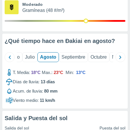
ados con el
Moderado
 seleccionar
Gramíneas (48 #/m³)
o.
calización
precisa e
ión mediante
¿Qué tiempo hace en Ðakiai en
agosto
?
, publicidad
dos,
yo
Junio
Julio
Agosto
Septiembre
Octubre
Noviemb
 publicidad
,
ón de
T. Media:
18°C
Max.:
23°C
Min:
13°C
 desarrollo
s.
Días de lluvia:
13
días
tros 1199
Acum. de lluvia:
80 mm
ios
Viento medio:
11 km/h
Salida y Puesta del sol
Salida del sol
Puesta del sol