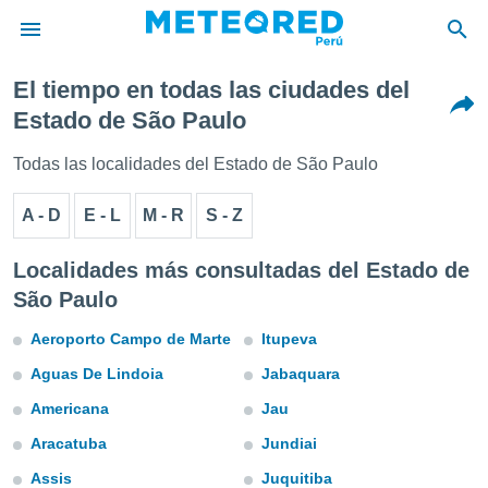
El tiempo en todas las ciudades del
privacidad
Estado de São Paulo
o de
e
Todas las localidades del Estado de São Paulo
e) ha sido
or
A - D
E - L
M - R
S - Z
es para
ue la
 que se
Localidades más consultadas del Estado de
e calidad.
São Paulo
eder a este
ediante las
Aeroporto Campo de Marte
Itupeva
opciones:
Aguas De Lindoia
Jabaquara
ookies y
e forma
Americana
Jau
Aracatuba
Jundiai
d digital
ada, basada
Assis
Juquitiba