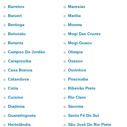
mación
Barretos
Maresias
ediante
ecnologías
Barueri
Marilia
nos permite
estra
Bertioga
Moema
ara seguir
Botucatu
Mogi Das Cruzes
e contenido
ACEPTAR
stándares
Y
Butanta
Mogi-Guacu
sin coste.
CONTINUAR
Campos Do Jordão
Olimpia
 botón
continuar",
Carapicuiba
Osasco
CONFIGURACIÓN
der a la
ndo la
Casa Branca
Ourinhos
 de todas
Catanduva
Piracicaba
, ya sean
de nuestros
Cotia
Ribeirão Preto
 nos
Cursino
Rio Claro
 y análisis
Diadema
Sacoma
tamiento en
b, así como
Guaratingueta
Santa Fé Do Sul
un perfil
para
Hortolândia
São José Do Rio Preto