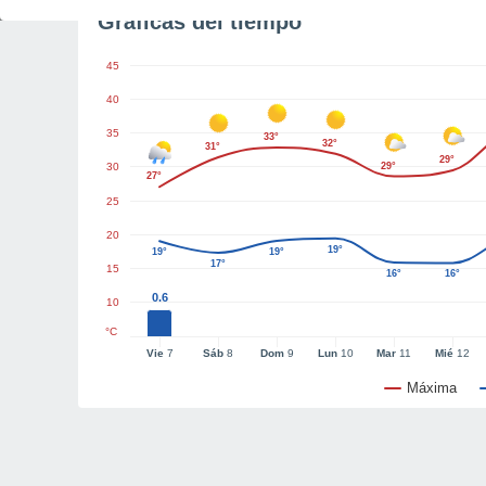
Gráficas del tiempo
45
40
35
33°
32°
31°
29°
30
29°
27°
25
20
19°
19°
19°
17°
15
16°
16°
0.6
10
°C
Vie
7
Sáb
8
Dom
9
Lun
10
Mar
11
Mié
12
Máxima