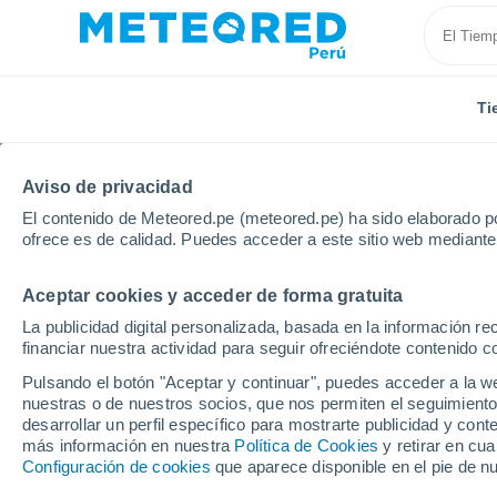
Ti
Aviso de privacidad
El contenido de Meteored.pe (meteored.pe) ha sido elaborado po
ofrece es de calidad. Puedes acceder a este sitio web mediante
Aceptar cookies y acceder de forma gratuita
Inicio
Brasil
Estado de São Paulo
Aracatuba
La publicidad digital personalizada, basada en la información r
financiar nuestra actividad para seguir ofreciéndote contenido c
Tiempo en Aracatuba -
Pulsando el botón "Aceptar y continuar", puedes acceder a la w
nuestras o de nuestros socios, que nos permiten el seguimiento
15:54
Viernes
desarrollar un perfil específico para mostrarte publicidad y co
más información en nuestra
Política de Cookies
y retirar en cu
Configuración de cookies
que aparece disponible en el pie de n
Nubes y claros