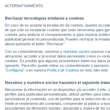
26°
ALTERNATIVAMENTE,
Rechazar tecnologías similares a cookies
Suroeste
En caso de no aceptar la instalación de cookies, puedes accede
Sensación de 27°
6
-
23 km/
de que solo se instalarán cookies que sean necesarias para garan
cookies para analizar el comportamiento ni para mostrar publici
publicidad general no personalizada. Puedes rechazar la instala
abono pulsando el botón "Rechazar".
Tiempo 1 - 7 días
Mapa de nubosidad
Satélites
M
Con su consentimiento, nosotros y
nuestros socios
usamos cooki
almacenar, acceder y procesar datos personales como su visita e
cookies. Es posible que algunos proveedores traten tus datos pe
oponerte. Para ello, puede retirar su consentimiento u oponerse
Mañana
Domingo
Hoy
"Configurar"
o en nuestra
Política de Cookies
en este sitio web.
8 Ago
9 Ago
7 Ago
Nosotros y nuestros socios hacemos el siguiente trata
Almacenar la información en un dispositivo y/o acceder a ella, 
70%
perfiles para publicidad personalizada, utilizar perfiles para sele
0.6 mm
personalizar el contenido, uso de perfiles para la selección de c
31°
/
17°
33°
/
19°
27°
/
19°
medir el rendimiento del contenido, comprender al público a tra
procedentes de diferentes fuentes, desarrollo y mejora de los se