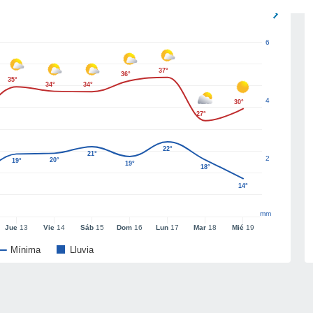
6
37°
36°
35°
34°
34°
4
30°
27°
22°
21°
2
20°
19°
19°
18°
14°
mm
Jue
13
Vie
14
Sáb
15
Dom
16
Lun
17
Mar
18
Mié
19
Mínima
Lluvia