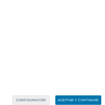
Calendario lunar
Lun
Mar
Mié
Jue
Vie
Sáb
Dom
7
8
9
10
11
12
13
14
15
16
17
18
19
20
CONFIGURACIÓN
ACEPTAR Y CONTINUAR