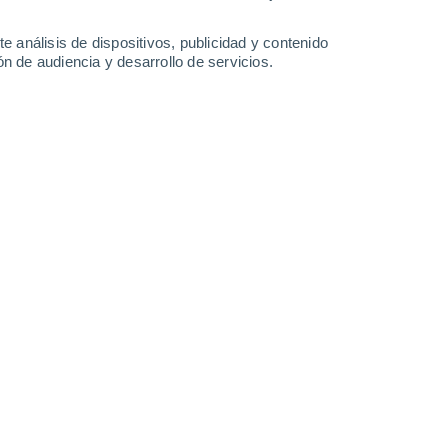
-
44
km/h
21
-
42
km/h
19
-
39
km/h
19
-
43
km/h
e análisis de dispositivos, publicidad y contenido
n de audiencia y desarrollo de servicios.
agosto
s
Suroeste
2 Bajo
7°
6
-
23 km/h
FPS:
no
s
Sur
0 Bajo
7°
3
-
14 km/h
FPS:
no
s
Este
0 Bajo
5°
5
-
8 km/h
FPS:
no
s
Este
0 Bajo
3°
5
-
10 km/h
FPS:
no
s
Este
0 Bajo
1°
6
-
11 km/h
FPS:
no