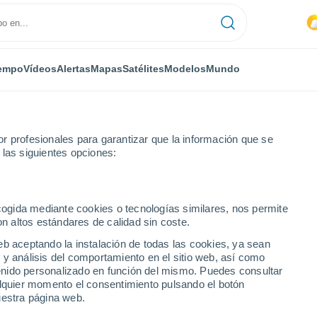
empo
Vídeos
Alertas
Mapas
Satélites
Modelos
Mundo
r profesionales para garantizar que la información que se
 las siguientes opciones:
ecogida mediante cookies o tecnologías similares, nos permite
on altos estándares de calidad sin coste.
 SP
eb aceptando la instalación de todas las cookies, ya sean
 y análisis del comportamiento en el sitio web, así como
...
ntenido personalizado en función del mismo. Puedes consultar
alquier momento el consentimiento pulsando el botón
Por horas
uestra página web.
Intervalos nubosos en las
próximas horas