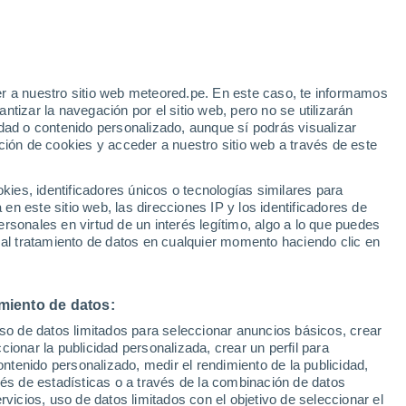
Aviso de nivel amarillo
Alerta moderada por otros en
Aracatuba hoy
r a nuestro sitio web meteored.pe. En este caso, te informamos
h
tizar la navegación por el sitio web, pero no se utilizarán
dad o contenido personalizado, aunque sí podrás visualizar
ción de cookies y acceder a nuestro sitio web a través de este
odelos
es, identificadores únicos o tecnologías similares para
n este sitio web, las direcciones IP y los identificadores de
rsonales en virtud de un interés legítimo, algo a lo que puedes
 al tratamiento de datos en cualquier momento haciendo clic en
Lunes
Martes
Miércoles
Jueves
10 Ago
11 Ago
12 Ago
13 Ago
miento de datos:
uso de datos limitados para seleccionar anuncios básicos, crear
ccionar la publicidad personalizada, crear un perfil para
ontenido personalizado, medir el rendimiento de la publicidad,
32°
/
19°
29°
/
16°
29°
/
16°
35°
/
19°
vés de estadísticas o a través de la combinación de datos
rvicios, uso de datos limitados con el objetivo de seleccionar el