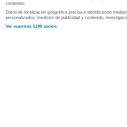
contenido.
14
-
30
km/h
15
-
32
km/h
23
16
-
38
km/h
Datos de localización geográfica precisa e identificación mediant
personalizados, medición de publicidad y contenido, investigació
Tiempo en Aracatuba - SP hoy
, 7 de 
Ver nuestros 1199 socios
Nubes y claro
26°
16:00
Sensación T.
2
Nubes y claro
26°
17:00
Sensación T.
2
Nubes y claro
24°
18:00
Sensación T.
2
Nubes y claro
22°
19:00
Sensación T.
2
Nubes y claro
21°
20:00
Sensación T.
2