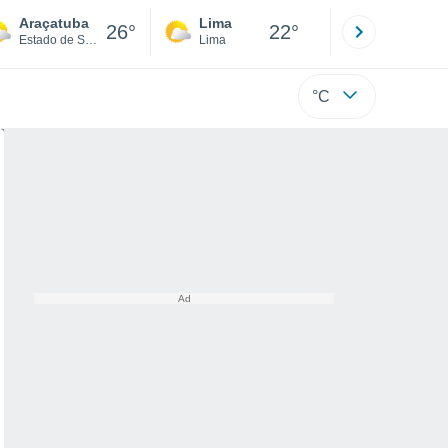
Araçatuba
Lima
Cuzco
26°
22°
Estado de São Paulo
Lima
Cusco
°C