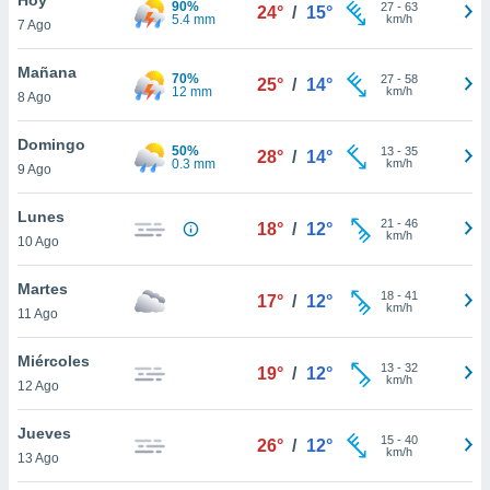
90%
ublicidad y
27
-
63
24°
/
15°
5.4 mm
km/h
7 Ago
do en
 mismo.
Mañana
70%
27
-
58
25°
/
14°
sultar más
12 mm
km/h
8 Ago
 en nuestra
 Cookies
y
Domingo
50%
13
-
35
ualquier
28°
/
14°
0.3 mm
km/h
9 Ago
ento
 botón
Lunes
21
-
46
18°
/
12°
ación de
km/h
10 Ago
kies
 disponible
Martes
18
-
41
e nuestra
17°
/
12°
km/h
11 Ago
.
Miércoles
IVAMENTE,
13
-
32
19°
/
12°
km/h
12 Ago
as
Jueves
15
-
40
26°
/
12°
 a cookies
km/h
13 Ago
 no aceptar