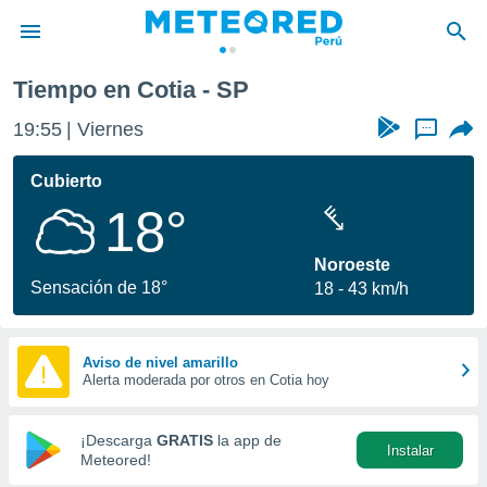
Tiempo en Cotia - SP
privacidad
19:55
Viernes
...
o de
e
e) ha sido
Cubierto
or
18°
es para
ue la
 que se
Noroeste
e calidad.
Sensación de 18°
18
43 km/h
eder a este
ediante las
opciones:
Aviso de nivel amarillo
Alerta moderada por otros en Cotia hoy
ookies y
e forma
¡Descarga
GRATIS
la app de
Instalar
d digital
Meteored!
ada, basada