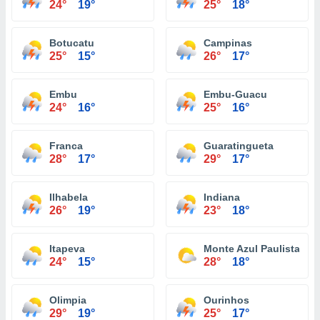
24°
19°
25°
18°
Botucatu
Campinas
25°
15°
26°
17°
Embu
Embu-Guacu
24°
16°
25°
16°
Franca
Guaratingueta
28°
17°
29°
17°
Ilhabela
Indiana
26°
19°
23°
18°
Itapeva
Monte Azul Paulista
24°
15°
28°
18°
Olimpia
Ourinhos
29°
19°
25°
17°