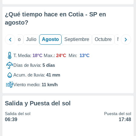
ados con el
 seleccionar
o.
¿Qué tiempo hace en Cotia - SP en
calización
agosto
?
precisa e
ión mediante
yo
Junio
Julio
Agosto
Septiembre
Octubre
Noviemb
, publicidad
T. Media:
18°C
Max.:
24°C
Min:
13°C
dos,
 publicidad
Días de lluvia:
5
días
,
ón de
Acum. de lluvia:
41 mm
 desarrollo
Viento medio:
11 km/h
s.
tros 1199
ios
Salida y Puesta del sol
Salida del sol
Puesta del sol
06:39
17:48