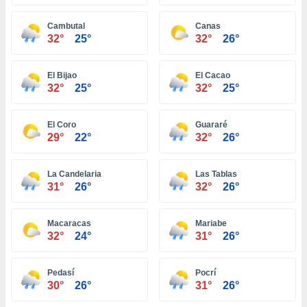
ón de
uedes
Cambutal
Canas
uestro sitio
32°
25°
32°
26°
ed.pe. En
te
 de que
El Bijao
El Cacao
talarán
32°
25°
32°
25°
e sean
para
a
El Coro
Guararé
por el sitio
29°
22°
32°
26°
o se
cookies para
La Candelaria
Las Tablas
nto ni para
31°
26°
32°
26°
licidad o
Macaracas
Mariabe
ado, aunque
32°
24°
31°
26°
sualizar
general no
ada. Puedes
Pedasí
Pocrí
 instalación
30°
26°
31°
26°
y acceder a
io web a