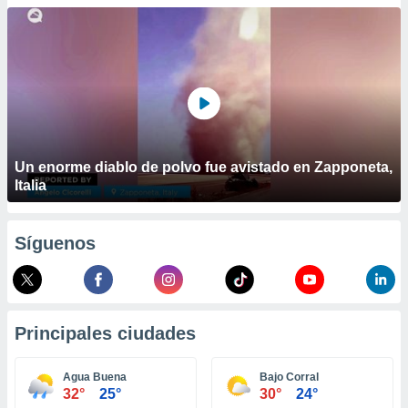
ublicidad y
do en
 mismo.
sultar más
 en nuestra
 Cookies
y
ualquier
ento
Un enorme diablo de polvo fue avistado en Zapponeta,
 botón
Italia
ación de
kies
 disponible
Síguenos
e nuestra
.
IVAMENTE,
Principales ciudades
as
 a cookies
Agua Buena
Bajo Corral
32°
25°
30°
24°
 no aceptar