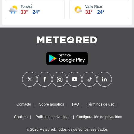
ste abono
Tonosí
Valle Rico
 botón
33°
24°
31°
24°
.
nto,
cios
kies,
ores únicos
as similares
nar,
rocesar
onales como
 este sitio
recciones IP
ficadores de
 posible
s
Contacto
Sobre nosotros
FAQ
Términos de uso
 traten tus
nales en
Cookies
Política de privacidad
Configuración de privacidad
 interés
go a lo que
© 2026 Meteored. Todos los derechos reservados
nerte. Para