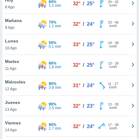
60%
ublicidad y
20
-
42
32°
/
25°
1.2 mm
km/h
8 Ago
do en
 mismo.
Mañana
70%
23
-
46
32°
/
24°
sultar más
1.1 mm
km/h
9 Ago
 en nuestra
 Cookies
y
Lunes
50%
19
-
38
ualquier
33°
/
25°
0.1 mm
km/h
10 Ago
ento
 botón
Martes
80%
13
-
28
32°
/
25°
ación de
1.8 mm
km/h
11 Ago
kies
 disponible
Miércoles
90%
11
-
27
e nuestra
31°
/
24°
3.8 mm
km/h
12 Ago
.
Jueves
IVAMENTE,
90%
13
-
30
32°
/
23°
2.5 mm
km/h
13 Ago
as
Viernes
90%
17
-
38
32°
/
24°
 a cookies
1.7 mm
km/h
14 Ago
 no aceptar