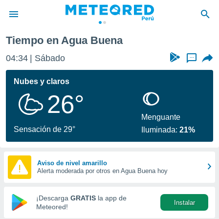
Tiempo en Agua Buena
privacidad
04:34
Sábado
...
o de
e
e) ha sido
Nubes y claros
or
26°
es para
ue la
 que se
Menguante
e calidad.
Sensación de 29°
Iluminada:
21%
eder a este
ediante las
opciones:
Aviso de nivel amarillo
Alerta moderada por otros en Agua Buena hoy
ookies y
e forma
¡Descarga
GRATIS
la app de
Instalar
d digital
Meteored!
ada, basada