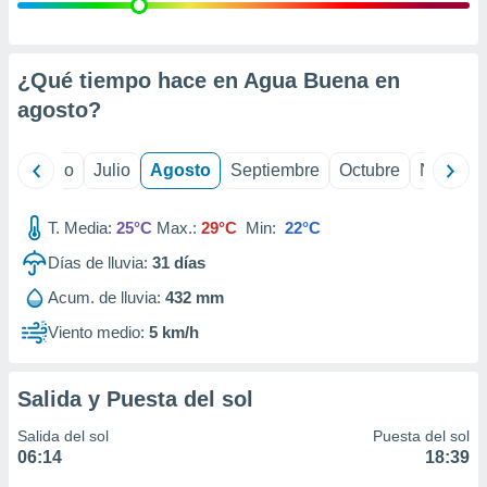
ados con el
 seleccionar
o.
calización
¿Qué tiempo hace en Agua Buena en
precisa e
agosto
?
ión mediante
, publicidad
yo
Junio
Julio
Agosto
Septiembre
Octubre
Noviemb
dos,
 publicidad
T. Media:
25°C
Max.:
29°C
Min:
22°C
,
Días de lluvia:
31
días
ón de
 desarrollo
Acum. de lluvia:
432 mm
s.
Viento medio:
5 km/h
tros 1199
ios
Salida y Puesta del sol
Salida del sol
Puesta del sol
06:14
18:39