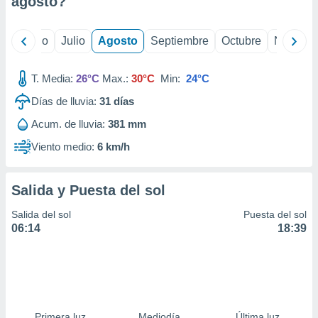
agosto
?
ados con el
 seleccionar
o.
yo
Junio
Julio
Agosto
Septiembre
Octubre
Noviemb
calización
precisa e
ión mediante
T. Media:
26°C
Max.:
30°C
Min:
24°C
Días de lluvia:
31
días
, publicidad
Acum. de lluvia:
381 mm
dos,
 publicidad
Viento medio:
6 km/h
,
ón de
 desarrollo
Salida y Puesta del sol
s.
Salida del sol
Puesta del sol
tros 1199
06:14
18:39
ios
Primera luz
Mediodía
Última luz