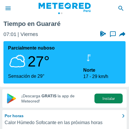
Tiempo en Guararé
privacidad
07:01
Viernes
...
o de
e
e) ha sido
Parcialmente nuboso
or
27°
es para
ue la
 que se
Norte
e calidad.
Sensación de 29°
17
29 km/h
eder a este
ediante las
opciones:
¡Descarga
GRATIS
la app de
Instalar
ookies y
Meteored!
e forma
Por horas
d digital
Calor Húmedo Sofocante en las próximas horas
ada, basada