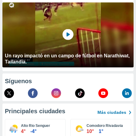
ublicidad y
do en
 mismo.
sultar más
 en nuestra
 Cookies
y
ualquier
ento
Un rayo impactó en un campo de fútbol en Narathiwat,
 botón
Tailandia.
ación de
kies
 disponible
Síguenos
e nuestra
.
IVAMENTE,
Principales ciudades
Más ciudades
as
 a cookies
Alto Rio Senguer
Comodoro Rivadavia
4°
-4°
10°
1°
 no aceptar