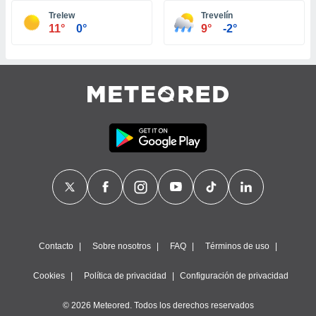
ste abono
Trelew
Trevelín
 botón
11°
0°
9°
-2°
.
nto,
cios
kies,
ores únicos
as similares
nar,
rocesar
onales como
 este sitio
recciones IP
ficadores de
 posible
s
Contacto
Sobre nosotros
FAQ
Términos de uso
 traten tus
nales en
Cookies
Política de privacidad
Configuración de privacidad
 interés
go a lo que
© 2026 Meteored. Todos los derechos reservados
nerte. Para