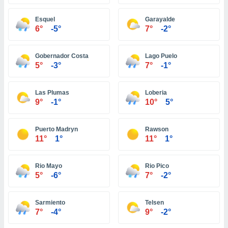
ón de
uedes
Esquel
Garayalde
uestro sitio
6°
-5°
7°
-2°
ed.pe. En
te
 de que
Gobernador Costa
Lago Puelo
talarán
5°
-3°
7°
-1°
e sean
para
a
Las Plumas
Loberia
por el sitio
9°
-1°
10°
5°
o se
cookies para
Puerto Madryn
Rawson
nto ni para
11°
1°
11°
1°
licidad o
Rio Mayo
Rio Pico
ado, aunque
5°
-6°
7°
-2°
sualizar
general no
ada. Puedes
Sarmiento
Telsen
 instalación
7°
-4°
9°
-2°
y acceder a
io web a