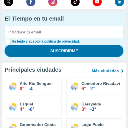
El Tiempo en tu email
He leído y acepto la política de privacidad.
Principales ciudades
Más ciudades
Alto Rio Senguer
Comodoro Rivadavia
0°
-4°
6°
2°
Esquel
Garayalde
4°
-6°
3°
-3°
Gobernador Costa
Lago Puelo