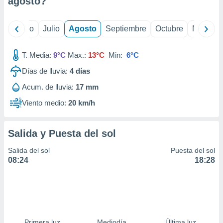
agosto
?
ados con el
 seleccionar
o.
yo
Junio
Julio
Agosto
Septiembre
Octubre
Noviemb
calización
precisa e
ión mediante
T. Media:
9°C
Max.:
13°C
Min:
6°C
Días de lluvia:
4
días
, publicidad
Acum. de lluvia:
17 mm
dos,
 publicidad
Viento medio:
20 km/h
,
ón de
 desarrollo
Salida y Puesta del sol
s.
Salida del sol
Puesta del sol
tros 1199
08:24
18:28
ios
Primera luz
Mediodía
Última luz