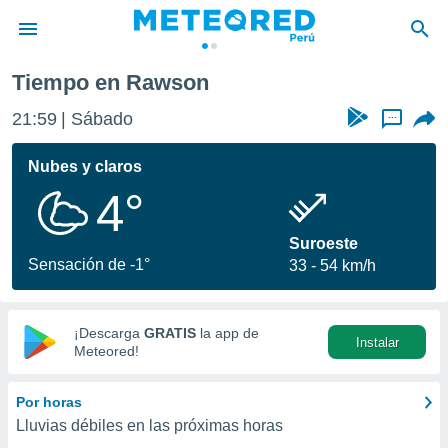
Tiempo en Rawson
privacidad
21:59
Sábado
...
o de
e
e) ha sido
Nubes y claros
or
4°
es para
ue la
 que se
Suroeste
e calidad.
Sensación de -1°
33
54 km/h
eder a este
ediante las
opciones:
¡Descarga
GRATIS
la app de
Instalar
ookies y
Meteored!
e forma
Por horas
d digital
Lluvias débiles en las próximas horas
ada, basada