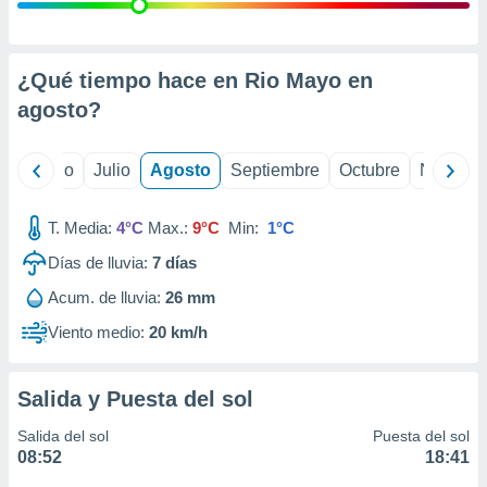
ados con el
 seleccionar
o.
calización
¿Qué tiempo hace en Rio Mayo en
precisa e
agosto
?
ión mediante
, publicidad
yo
Junio
Julio
Agosto
Septiembre
Octubre
Noviemb
dos,
 publicidad
T. Media:
4°C
Max.:
9°C
Min:
1°C
,
Días de lluvia:
7
días
ón de
 desarrollo
Acum. de lluvia:
26 mm
s.
Viento medio:
20 km/h
tros 1199
ios
Salida y Puesta del sol
Salida del sol
Puesta del sol
08:52
18:41