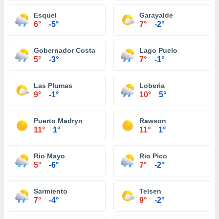
Esquel
Garayalde
6°
-5°
7°
-2°
Gobernador Costa
Lago Puelo
5°
-3°
7°
-1°
Las Plumas
Loberia
9°
-1°
10°
5°
Puerto Madryn
Rawson
11°
1°
11°
1°
Rio Mayo
Rio Pico
5°
-6°
7°
-2°
Sarmiento
Telsen
7°
-4°
9°
-2°