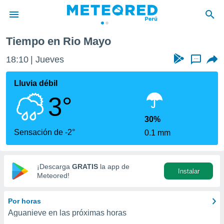
Tiempo en Rio Mayo
privacidad
18:10
Jueves
...
o de
e
e) ha sido
Lluvia débil
or
3°
es para
ue la
 que se
30%
e calidad.
Sensación de -2°
0.1 mm
eder a este
ediante las
opciones:
¡Descarga
GRATIS
la app de
Instalar
ookies y
Meteored!
e forma
Por horas
d digital
Aguanieve en las próximas horas
ada, basada