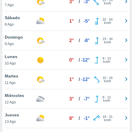
3°
/
-3°
ublicidad y
km/h
7 Ago
do en
Sábado
 mismo.
32
-
54
1°
/
-5°
km/h
sultar más
8 Ago
 en nuestra
 Cookies
y
Domingo
23
-
34
2°
/
-8°
ualquier
km/h
9 Ago
ento
Lunes
 botón
8
-
13
0°
/
-12°
km/h
10 Ago
ación de
kies
 disponible
Martes
10
-
16
1°
/
-12°
e nuestra
km/h
11 Ago
.
Miércoles
IVAMENTE,
8
-
12
3°
/
-7°
km/h
12 Ago
as
Jueves
19
-
31
8°
/
-1°
 a cookies
km/h
13 Ago
 no aceptar