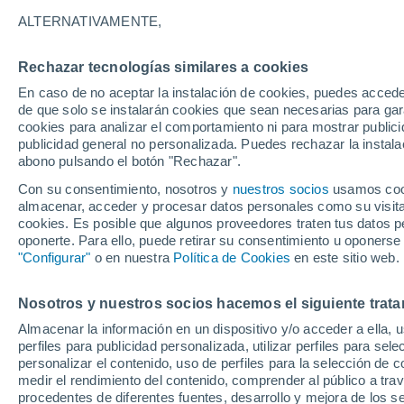
Lourinhã
ALTERNATIVAMENTE,
Rechazar tecnologías similares a cookies
En caso de no aceptar la instalación de cookies, puedes accede
de que solo se instalarán cookies que sean necesarias para garan
29°
cookies para analizar el comportamiento ni para mostrar publici
18°
publicidad general no personalizada. Puedes rechazar la instala
Torres
Vedras
abono pulsando el botón "Rechazar".
Con su consentimiento, nosotros y
nuestros socios
usamos cooki
almacenar, acceder y procesar datos personales como su visita e
cookies. Es posible que algunos proveedores traten tus datos pe
24°
19°
oponerte. Para ello, puede retirar su consentimiento u oponerse
Ericeira
"Configurar"
o en nuestra
Política de Cookies
en este sitio web.
Nosotros y nuestros socios hacemos el siguiente trata
Almacenar la información en un dispositivo y/o acceder a ella, 
perfiles para publicidad personalizada, utilizar perfiles para sele
28°
personalizar el contenido, uso de perfiles para la selección de c
19°
medir el rendimiento del contenido, comprender al público a tra
Sintra
procedentes de diferentes fuentes, desarrollo y mejora de los se