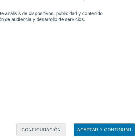
32°
e análisis de dispositivos, publicidad y contenido
19°
n de audiencia y desarrollo de servicios.
Lisboa
Leaflet
|
©
OpenStreetMap
|
ECMWF
by © Meteored
CONFIGURACIÓN
ACEPTAR Y CONTINUAR