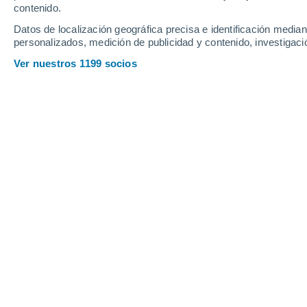
contenido.
Datos de localización geográfica precisa e identificación mediant
25°
personalizados, medición de publicidad y contenido, investigació
19°
Cascais
Ver nuestros 1199 socios
Principales ciudades