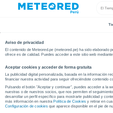
Ti
Aviso de privacidad
El contenido de Meteored.pe (meteored.pe) ha sido elaborado po
ofrece es de calidad. Puedes acceder a este sitio web mediante
Aceptar cookies y acceder de forma gratuita
Inicio
Portugal
Distrito de Lisboa
La publicidad digital personalizada, basada en la información r
financiar nuestra actividad para seguir ofreciéndote contenido c
Tiempo en el Distrito d
Pulsando el botón "Aceptar y continuar", puedes acceder a la w
nuestras o de nuestros socios, que nos permiten el seguimiento
desarrollar un perfil específico para mostrarte publicidad y co
Hoy, 7 agosto
Todo el día
Símbolo
más información en nuestra
Política de Cookies
y retirar en cu
Configuración de cookies
que aparece disponible en el pie de n
26°
19°