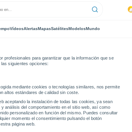
empo
Vídeos
Alertas
Mapas
Satélites
Modelos
Mundo
r profesionales para garantizar que la información que se
 las siguientes opciones:
ecogida mediante cookies o tecnologías similares, nos permite
on altos estándares de calidad sin coste.
e Lisboa
eb aceptando la instalación de todas las cookies, ya sean
 y análisis del comportamiento en el sitio web, así como
ntenido personalizado en función del mismo. Puedes consultar
alquier momento el consentimiento pulsando el botón
uestra página web.
30°
18°