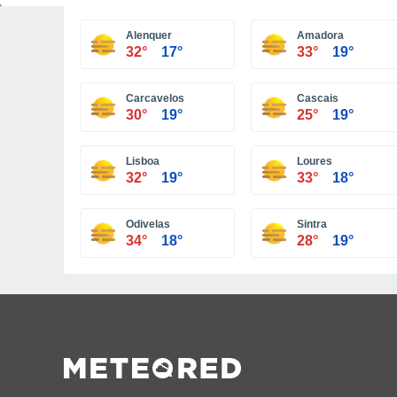
Alenquer
Amadora
32°
17°
33°
19°
Carcavelos
Cascais
30°
19°
25°
19°
Lisboa
Loures
32°
19°
33°
18°
Odivelas
Sintra
34°
18°
28°
19°