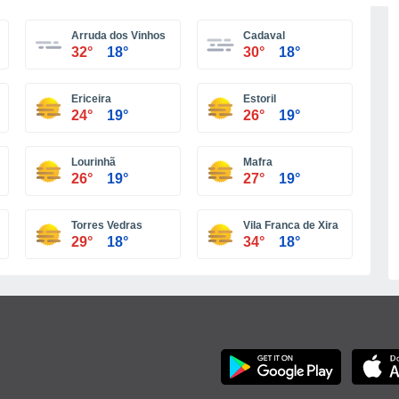
Más ciudades
Arruda dos Vinhos
Cadaval
32°
18°
30°
18°
Ericeira
Estoril
24°
19°
26°
19°
Lourinhã
Mafra
26°
19°
27°
19°
Torres Vedras
Vila Franca de Xira
29°
18°
34°
18°