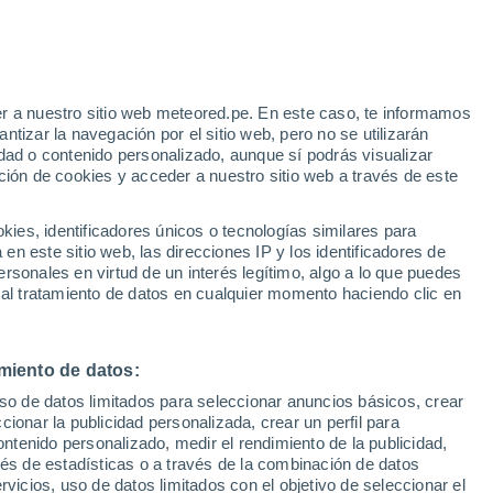
Cadaval
r a nuestro sitio web meteored.pe. En este caso, te informamos
tizar la navegación por el sitio web, pero no se utilizarán
dad o contenido personalizado, aunque sí podrás visualizar
33°
ción de cookies y acceder a nuestro sitio web a través de este
32°
18°
17°
Azambuja
Alenquer
30°
es, identificadores únicos o tecnologías similares para
18°
Sobral de
n este sitio web, las direcciones IP y los identificadores de
Monte
rsonales en virtud de un interés legítimo, algo a lo que puedes
Agraço
34°
 al tratamiento de datos en cualquier momento haciendo clic en
18°
Vila Franca
de Xira
miento de datos:
uso de datos limitados para seleccionar anuncios básicos, crear
33°
ccionar la publicidad personalizada, crear un perfil para
18°
ontenido personalizado, medir el rendimiento de la publicidad,
Loures
vés de estadísticas o a través de la combinación de datos
rvicios, uso de datos limitados con el objetivo de seleccionar el