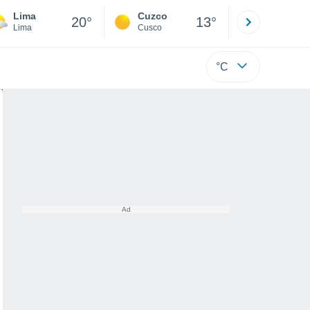
Lima
Cuzco
Puno
20°
13°
Lima
Cusco
Puno
°C