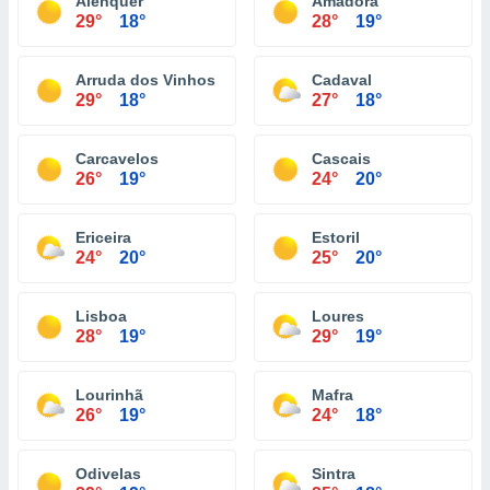
Alenquer
Amadora
29°
18°
28°
19°
Arruda dos Vinhos
Cadaval
29°
18°
27°
18°
Carcavelos
Cascais
26°
19°
24°
20°
Ericeira
Estoril
24°
20°
25°
20°
Lisboa
Loures
28°
19°
29°
19°
Lourinhã
Mafra
26°
19°
24°
18°
Odivelas
Sintra