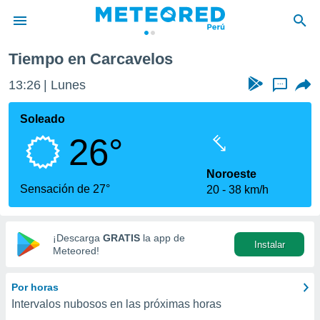
Tiempo en Carcavelos
privacidad
13:26
Lunes
...
o de
e
e) ha sido
Soleado
or
26°
es para
ue la
 que se
Noroeste
e calidad.
Sensación de 27°
20
38 km/h
eder a este
ediante las
opciones:
¡Descarga
GRATIS
la app de
Instalar
ookies y
Meteored!
e forma
Por horas
d digital
Intervalos nubosos en las próximas horas
ada, basada