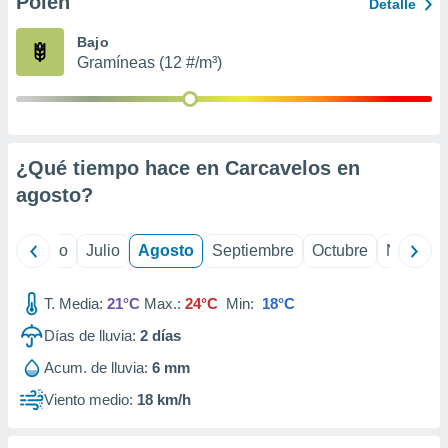
Polen
ados con el
Detalle
 seleccionar
o.
Bajo
Gramíneas (12 #/m³)
calización
precisa e
ión mediante
, publicidad
¿Qué tiempo hace en Carcavelos en
dos,
agosto
?
 publicidad
,
ón de
yo
Junio
Julio
Agosto
Septiembre
Octubre
Noviemb
 desarrollo
s.
T. Media:
21°C
Max.:
24°C
Min:
18°C
tros 1199
ios
Días de lluvia:
2
días
Acum. de lluvia:
6 mm
Viento medio:
18 km/h