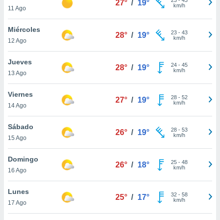
27°
/
19°
ublicidad y
km/h
11 Ago
do en
Miércoles
 mismo.
23
-
43
28°
/
19°
km/h
sultar más
12 Ago
 en nuestra
 Cookies
y
Jueves
24
-
45
28°
/
19°
ualquier
km/h
13 Ago
ento
Viernes
 botón
28
-
52
27°
/
19°
km/h
14 Ago
ación de
kies
 disponible
Sábado
28
-
53
26°
/
19°
e nuestra
km/h
15 Ago
.
Domingo
IVAMENTE,
25
-
48
26°
/
18°
km/h
16 Ago
as
Lunes
32
-
58
25°
/
17°
 a cookies
km/h
17 Ago
 no aceptar