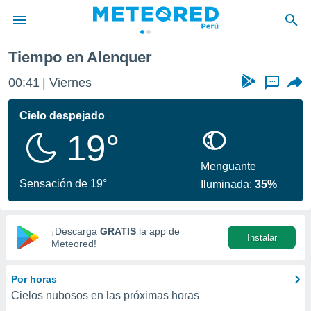
Tiempo en Alenquer
privacidad
00:41
Viernes
...
o de
e
e) ha sido
Cielo despejado
or
19°
es para
ue la
 que se
Menguante
e calidad.
Sensación de 19°
Iluminada:
35%
eder a este
ediante las
opciones:
¡Descarga
GRATIS
la app de
Instalar
ookies y
Meteored!
e forma
Por horas
d digital
Cielos nubosos en las próximas horas
ada, basada