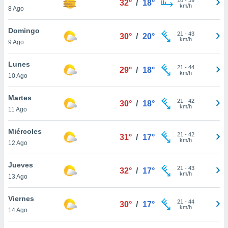
32°
/
18°
ublicidad y
km/h
8 Ago
do en
Domingo
 mismo.
21
-
43
30°
/
20°
km/h
sultar más
9 Ago
 en nuestra
 Cookies
y
Lunes
21
-
44
29°
/
18°
ualquier
km/h
10 Ago
ento
Martes
 botón
21
-
42
30°
/
18°
km/h
11 Ago
ación de
kies
 disponible
Miércoles
21
-
42
31°
/
17°
e nuestra
km/h
12 Ago
.
Jueves
IVAMENTE,
21
-
43
32°
/
17°
km/h
13 Ago
as
Viernes
21
-
44
30°
/
17°
 a cookies
km/h
14 Ago
 no aceptar