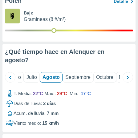
Polen
ados con el
Detalle
 seleccionar
o.
Bajo
Gramíneas (8 #/m³)
calización
precisa e
ión mediante
, publicidad
¿Qué tiempo hace en Alenquer en
dos,
agosto
?
 publicidad
,
ón de
yo
Junio
Julio
Agosto
Septiembre
Octubre
Noviemb
 desarrollo
s.
T. Media:
22°C
Max.:
29°C
Min:
17°C
tros 1199
ios
Días de lluvia:
2
días
Acum. de lluvia:
7 mm
Viento medio:
15 km/h