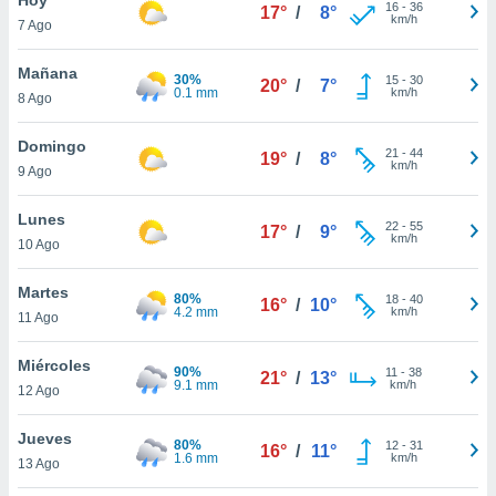
ublicidad y
16
-
36
17°
/
8°
km/h
7 Ago
do en
 mismo.
Mañana
30%
15
-
30
20°
/
7°
sultar más
0.1 mm
km/h
8 Ago
 en nuestra
 Cookies
y
Domingo
21
-
44
ualquier
19°
/
8°
km/h
9 Ago
ento
 botón
Lunes
22
-
55
17°
/
9°
ación de
km/h
10 Ago
kies
 disponible
Martes
80%
18
-
40
e nuestra
16°
/
10°
4.2 mm
km/h
11 Ago
.
Miércoles
IVAMENTE,
90%
11
-
38
21°
/
13°
9.1 mm
km/h
12 Ago
as
Jueves
80%
12
-
31
16°
/
11°
 a cookies
1.6 mm
km/h
13 Ago
 no aceptar