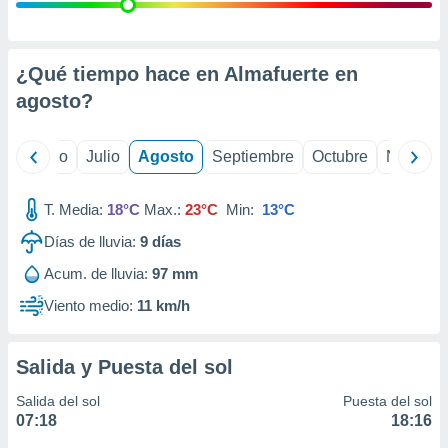
ados con el
 seleccionar
o.
calización
¿Qué tiempo hace en Almafuerte en
precisa e
agosto
?
ión mediante
, publicidad
yo
Junio
Julio
Agosto
Septiembre
Octubre
Noviemb
dos,
 publicidad
T. Media:
18°C
Max.:
23°C
Min:
13°C
,
Días de lluvia:
9
días
ón de
 desarrollo
Acum. de lluvia:
97 mm
s.
Viento medio:
11 km/h
tros 1199
ios
Salida y Puesta del sol
Salida del sol
Puesta del sol
07:18
18:16