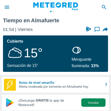
Tiempo en Almafuerte
privacidad
01:54
Viernes
...
o de
e
e) ha sido
Cubierto
or
15°
es para
ue la
 que se
Menguante
e calidad.
Sensación de 15°
Iluminada:
33%
eder a este
ediante las
opciones:
Aviso de nivel amarillo
Alerta moderada por tormenta en Almafuerte hoy
ookies y
e forma
¡Descarga
GRATIS
la app de
Instalar
d digital
Meteored!
ada, basada