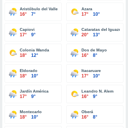
Aristóbulo del Valle
Azara
16°
7°
17°
10°
Capiovi
Cataratas del Iguazú
17°
9°
20°
13°
Colonia Wanda
Dos de Mayo
18°
12°
16°
8°
Eldorado
Itacaruare
18°
10°
17°
10°
Jardín América
Leandro N. Alem
17°
9°
16°
9°
Montecarlo
Oberá
18°
10°
16°
8°