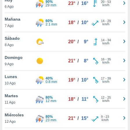
90%
ublicidad y
20
-
53
23°
/
16°
29 mm
km/h
6 Ago
do en
 mismo.
Mañana
60%
14
-
29
18°
/
10°
sultar más
2.1 mm
km/h
7 Ago
 en nuestra
 Cookies
y
Sábado
14
-
34
ualquier
20°
/
9°
km/h
8 Ago
ento
 botón
Domingo
16
-
35
21°
/
8°
ación de
km/h
9 Ago
kies
 disponible
Lunes
40%
17
-
39
e nuestra
19°
/
10°
0.8 mm
km/h
10 Ago
.
Martes
IVAMENTE,
80%
12
-
25
18°
/
11°
12 mm
km/h
11 Ago
as
Miércoles
80%
9
-
23
21°
/
15°
 a cookies
23 mm
km/h
12 Ago
 no aceptar