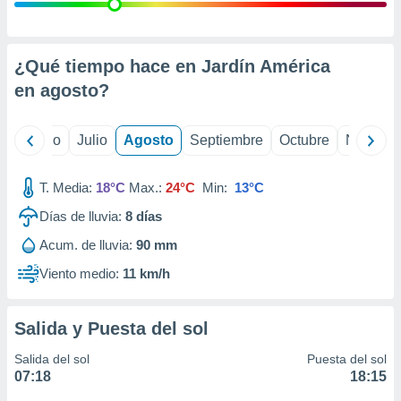
ados con el
 seleccionar
o.
calización
¿Qué tiempo hace en Jardín América
precisa e
en
agosto
?
ión mediante
, publicidad
yo
Junio
Julio
Agosto
Septiembre
Octubre
Noviemb
dos,
 publicidad
T. Media:
18°C
Max.:
24°C
Min:
13°C
,
Días de lluvia:
8
días
ón de
 desarrollo
Acum. de lluvia:
90 mm
s.
Viento medio:
11 km/h
tros 1199
ios
Salida y Puesta del sol
Salida del sol
Puesta del sol
07:18
18:15