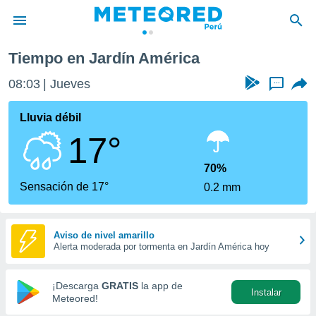
Tiempo en Jardín América
privacidad
08:03
Jueves
...
o de
e
e) ha sido
Lluvia débil
or
17°
es para
ue la
 que se
70%
e calidad.
Sensación de 17°
0.2 mm
eder a este
ediante las
opciones:
Aviso de nivel amarillo
Alerta moderada por tormenta en Jardín América hoy
ookies y
e forma
¡Descarga
GRATIS
la app de
Instalar
d digital
Meteored!
ada, basada