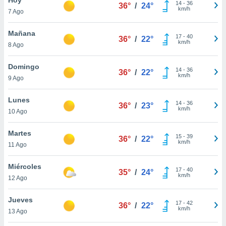
ublicidad y
14
-
36
36°
/
24°
km/h
7 Ago
do en
 mismo.
Mañana
17
-
40
36°
/
22°
sultar más
km/h
8 Ago
 en nuestra
 Cookies
y
Domingo
14
-
36
ualquier
36°
/
22°
km/h
9 Ago
ento
 botón
Lunes
14
-
36
36°
/
23°
ación de
km/h
10 Ago
kies
 disponible
Martes
15
-
39
e nuestra
36°
/
22°
km/h
11 Ago
.
Miércoles
IVAMENTE,
17
-
40
35°
/
24°
km/h
12 Ago
as
Jueves
17
-
42
36°
/
22°
 a cookies
km/h
13 Ago
 no aceptar