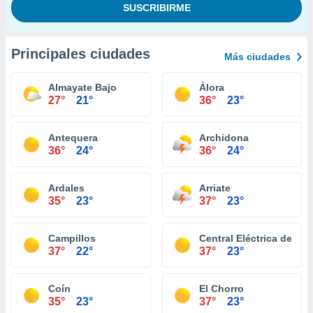
Principales ciudades
Más ciudades
Almayate Bajo
Álora
27°
21°
36°
23°
Antequera
Archidona
36°
24°
36°
24°
Ardales
Arriate
35°
23°
37°
23°
Campillos
Central Eléctrica de Pa
37°
22°
37°
23°
Coín
El Chorro
35°
23°
37°
23°