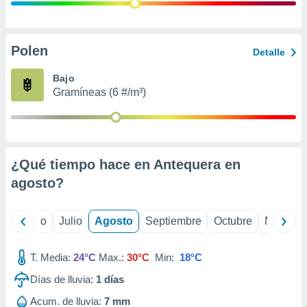
ados con el
 seleccionar
o.
calización
Polen
Detalle
precisa e
ión mediante
Bajo
Gramíneas (6 #/m³)
, publicidad
dos,
 publicidad
,
¿Qué tiempo hace en Antequera en
ón de
 desarrollo
agosto
?
s.
tros 1199
yo
Junio
Julio
Agosto
Septiembre
Octubre
Noviemb
ios
T. Media:
24°C
Max.:
30°C
Min:
18°C
Días de lluvia:
1
días
Acum. de lluvia:
7 mm