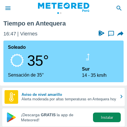
a
Tiempo en Antequera
privacidad
16:47
Viernes
...
o de
e
e) ha sido
Soleado
or
35°
es para
ue la
 que se
Sur
e calidad.
Sensación de 35°
14
35 km/h
eder a este
ediante las
opciones:
Aviso de nivel amarillo
Alerta moderada por altas temperaturas en Antequera hoy
ookies y
e forma
¡Descarga
GRATIS
la app de
Instalar
d digital
Meteored!
ada, basada