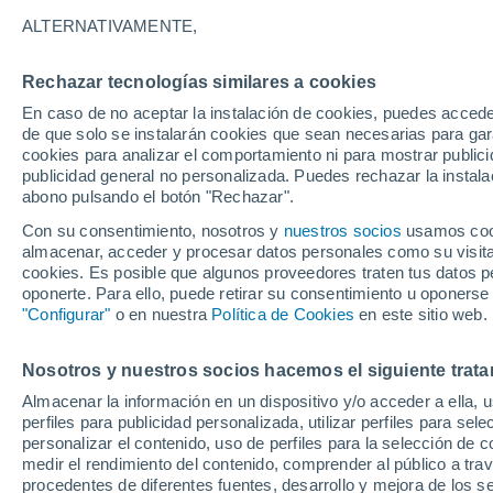
36°
ALTERNATIVAMENTE,
Rechazar tecnologías similares a cookies
Sur
En caso de no aceptar la instalación de cookies, puedes accede
Sensación de 35°
17
-
33 km
de que solo se instalarán cookies que sean necesarias para garan
cookies para analizar el comportamiento ni para mostrar publici
publicidad general no personalizada. Puedes rechazar la instala
abono pulsando el botón "Rechazar".
Tiempo 1 - 7 días
Mapa de temperatura
Satélites
Con su consentimiento, nosotros y
nuestros socios
usamos cooki
almacenar, acceder y procesar datos personales como su visita e
cookies. Es posible que algunos proveedores traten tus datos pe
oponerte. Para ello, puede retirar su consentimiento u oponerse
Mañana
Domingo
Hoy
"Configurar"
o en nuestra
Política de Cookies
en este sitio web.
8 Ago
9 Ago
7 Ago
Nosotros y nuestros socios hacemos el siguiente trata
Almacenar la información en un dispositivo y/o acceder a ella, 
perfiles para publicidad personalizada, utilizar perfiles para sele
personalizar el contenido, uso de perfiles para la selección de c
38°
/
22°
37°
/
22°
38°
/
24°
medir el rendimiento del contenido, comprender al público a tra
procedentes de diferentes fuentes, desarrollo y mejora de los se