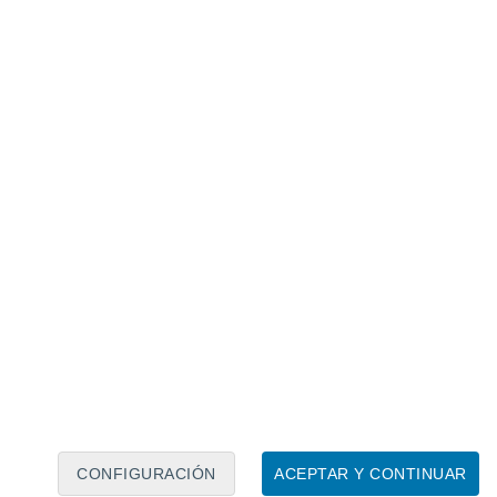
Calendario lunar
Lun
Mar
Mié
Jue
Vie
Sáb
Dom
7
8
9
10
11
12
13
14
15
16
17
18
19
20
CONFIGURACIÓN
ACEPTAR Y CONTINUAR
7.5