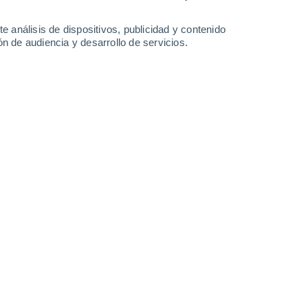
-
30
km/h
19
-
35
km/h
19
-
38
km/h
18
-
35
km/h
e análisis de dispositivos, publicidad y contenido
n de audiencia y desarrollo de servicios.
y
, 7 de agosto
Sur
5 Medio
16
-
33 km/h
FPS:
6-10
Sur
3 Medio
16
-
33 km/h
FPS:
6-10
Sur
1 Bajo
17
-
33 km/h
FPS:
no
Sur
0 Bajo
17
-
32 km/h
FPS:
no
Sur
0 Bajo
19
-
33 km/h
FPS:
no