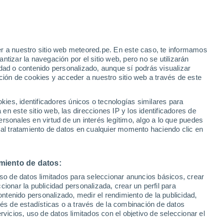
Aviso de nivel amarillo
Alerta moderada por altas
temperaturas en Las Cañadas de
Pareja hoy
r a nuestro sitio web meteored.pe. En este caso, te informamos
/h
tizar la navegación por el sitio web, pero no se utilizarán
dad o contenido personalizado, aunque sí podrás visualizar
ción de cookies y acceder a nuestro sitio web a través de este
Modelos
es, identificadores únicos o tecnologías similares para
n este sitio web, las direcciones IP y los identificadores de
rsonales en virtud de un interés legítimo, algo a lo que puedes
 al tratamiento de datos en cualquier momento haciendo clic en
Lunes
Martes
Miércoles
Jueves
10 Ago
11 Ago
12 Ago
13 Ago
miento de datos:
uso de datos limitados para seleccionar anuncios básicos, crear
ccionar la publicidad personalizada, crear un perfil para
ontenido personalizado, medir el rendimiento de la publicidad,
38°
/
23°
38°
/
23°
39°
/
24°
38°
/
23°
vés de estadísticas o a través de la combinación de datos
rvicios, uso de datos limitados con el objetivo de seleccionar el