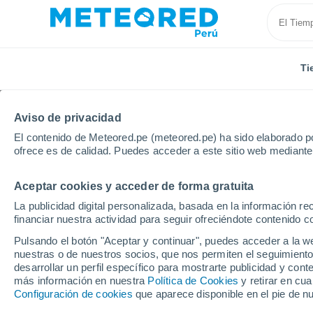
Ti
Aviso de privacidad
El contenido de Meteored.pe (meteored.pe) ha sido elaborado po
ofrece es de calidad. Puedes acceder a este sitio web mediante
Aceptar cookies y acceder de forma gratuita
Inicio
España
Andalucía
Provincia de Málaga
La publicidad digital personalizada, basada en la información r
financiar nuestra actividad para seguir ofreciéndote contenido c
Tiempo en Las Cañadas
Pulsando el botón "Aceptar y continuar", puedes acceder a la w
nuestras o de nuestros socios, que nos permiten el seguimiento
19:18
Viernes
desarrollar un perfil específico para mostrarte publicidad y co
más información en nuestra
Política de Cookies
y retirar en cu
Configuración de cookies
que aparece disponible en el pie de n
Soleado