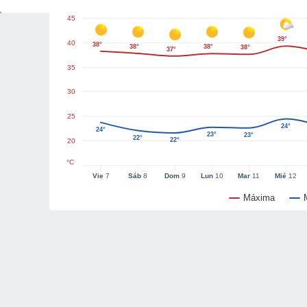
45
39°
40
38°
38°
38°
38°
37°
35
30
25
24°
24°
23°
23°
22°
22°
20
°C
Vie
7
Sáb
8
Dom
9
Lun
10
Mar
11
Mié
12
Máxima