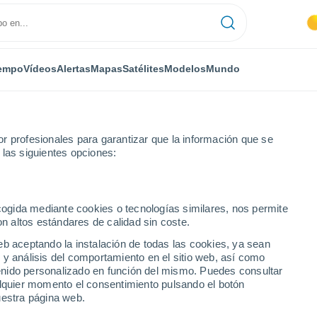
empo
Vídeos
Alertas
Mapas
Satélites
Modelos
Mundo
r profesionales para garantizar que la información que se
 las siguientes opciones:
Las Cañadas de Pareja
ecogida mediante cookies o tecnologías similares, nos permite
on altos estándares de calidad sin coste.
 de Pareja
eb aceptando la instalación de todas las cookies, ya sean
 y análisis del comportamiento en el sitio web, así como
...
ntenido personalizado en función del mismo. Puedes consultar
alquier momento el consentimiento pulsando el botón
Por horas
uestra página web.
Cielos despejados en las
próximas horas