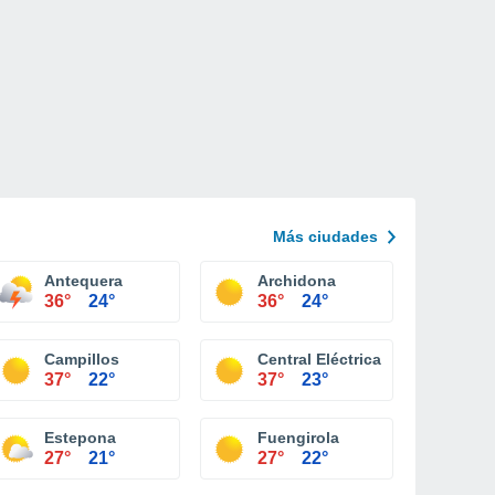
Más ciudades
Antequera
Archidona
36°
24°
36°
24°
Campillos
Central Eléctrica de Paredones
37°
22°
37°
23°
Estepona
Fuengirola
27°
21°
27°
22°