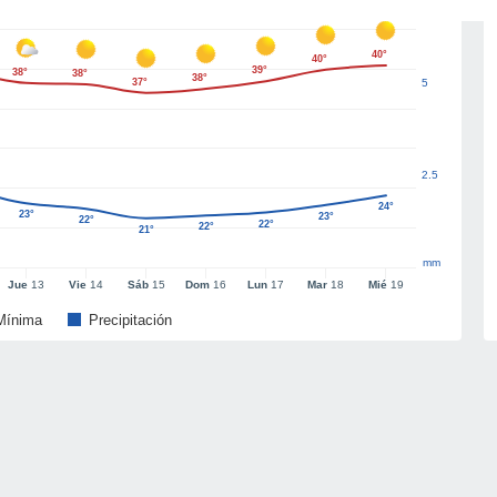
40°
40°
39°
38°
38°
38°
37°
5
2.5
24°
23°
23°
22°
22°
22°
21°
mm
Jue
13
Vie
14
Sáb
15
Dom
16
Lun
17
Mar
18
Mié
19
Mínima
Precipitación