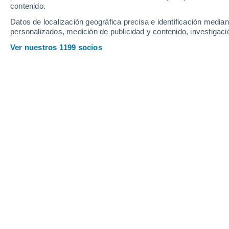
contenido.
21
-
41
km/h
17
-
35
km/h
13
19
-
33
km/h
Datos de localización geográfica precisa e identificación mediant
personalizados, medición de publicidad y contenido, investigació
Tiempo en Las Cañadas de Pareja ho
Ver nuestros 1199 socios
Nubes y claros
37°
17:00
Sensación T.
36°
Soleado
37°
18:00
Sensación T.
36°
Soleado
36°
19:00
Sensación T.
35°
Soleado
34°
20:00
Sensación T.
34°
Soleado
32°
21:00
Sensación T.
32°