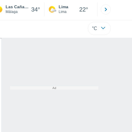
Las Cañadas de Pareja
Lima
Cuzco
34°
22°
Málaga
Lima
Cusco
°C