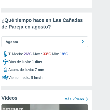
¿Qué tiempo hace en Las Cañadas
de Pareja en
agosto
?
Agosto
T. Media:
26°C
Max.:
33°C
Min:
19°C
Días de lluvia:
1
días
Acum. de lluvia:
7 mm
Viento medio:
8 km/h
Vídeos
Más Vídeos