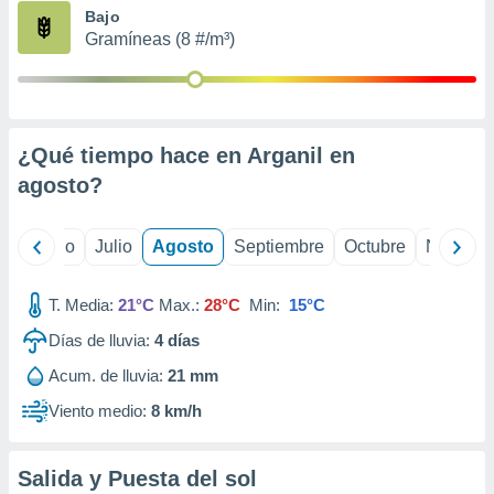
ados con el
Bajo
 seleccionar
Gramíneas (8 #/m³)
o.
calización
precisa e
ión mediante
¿Qué tiempo hace en Arganil en
, publicidad
agosto
?
dos,
 publicidad
,
yo
Junio
Julio
Agosto
Septiembre
Octubre
Noviemb
ón de
 desarrollo
T. Media:
21°C
Max.:
28°C
Min:
15°C
s.
Días de lluvia:
4
días
tros 1199
ios
Acum. de lluvia:
21 mm
Viento medio:
8 km/h
Salida y Puesta del sol