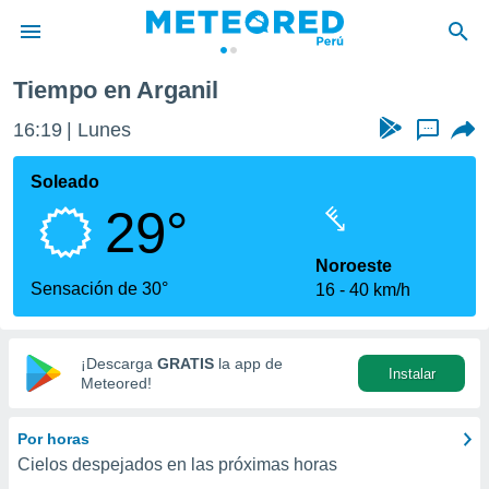
Tiempo en Arganil
privacidad
16:19
Lunes
...
o de
e
e) ha sido
Soleado
or
29°
es para
ue la
 que se
Noroeste
e calidad.
Sensación de 30°
16
40 km/h
eder a este
ediante las
opciones:
¡Descarga
GRATIS
la app de
Instalar
ookies y
Meteored!
e forma
Por horas
d digital
Cielos despejados en las próximas horas
ada, basada