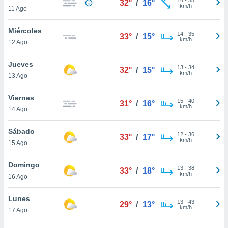
32°
/
16°
ublicidad y
km/h
11 Ago
do en
Miércoles
 mismo.
14
-
35
33°
/
15°
km/h
sultar más
12 Ago
 en nuestra
 Cookies
y
Jueves
13
-
34
32°
/
15°
ualquier
km/h
13 Ago
ento
Viernes
 botón
15
-
40
31°
/
16°
km/h
14 Ago
ación de
kies
 disponible
Sábado
12
-
36
33°
/
17°
e nuestra
km/h
15 Ago
.
Domingo
IVAMENTE,
13
-
38
33°
/
18°
km/h
16 Ago
as
Lunes
13
-
43
29°
/
13°
 a cookies
km/h
17 Ago
 no aceptar