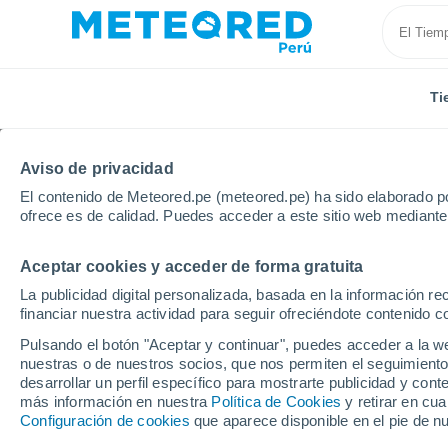
Ti
Aviso de privacidad
El contenido de Meteored.pe (meteored.pe) ha sido elaborado po
ofrece es de calidad. Puedes acceder a este sitio web mediante
Aceptar cookies y acceder de forma gratuita
Inicio
Portugal
Distrito de Coimbra
Mira
La publicidad digital personalizada, basada en la información r
financiar nuestra actividad para seguir ofreciéndote contenido c
Tiempo en Mira (Portug
Pulsando el botón "Aceptar y continuar", puedes acceder a la w
nuestras o de nuestros socios, que nos permiten el seguimiento
13:56
Domingo
desarrollar un perfil específico para mostrarte publicidad y co
más información en nuestra
Política de Cookies
y retirar en cu
Configuración de cookies
que aparece disponible en el pie de n
Soleado