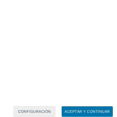
Calendario lunar
Lun
Mar
Mié
Jue
Vie
Sáb
Dom
9
10
11
12
13
14
15
16
17
18
19
20
21
22
CONFIGURACIÓN
ACEPTAR Y CONTINUAR