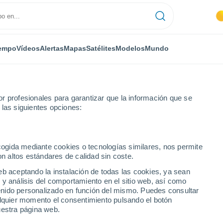
empo
Vídeos
Alertas
Mapas
Satélites
Modelos
Mundo
r profesionales para garantizar que la información que se
 las siguientes opciones:
ecogida mediante cookies o tecnologías similares, nos permite
on altos estándares de calidad sin coste.
al)
eb aceptando la instalación de todas las cookies, ya sean
 y análisis del comportamiento en el sitio web, así como
...
ntenido personalizado en función del mismo. Puedes consultar
alquier momento el consentimiento pulsando el botón
Por horas
uestra página web.
Cielos despejados en las
próximas horas