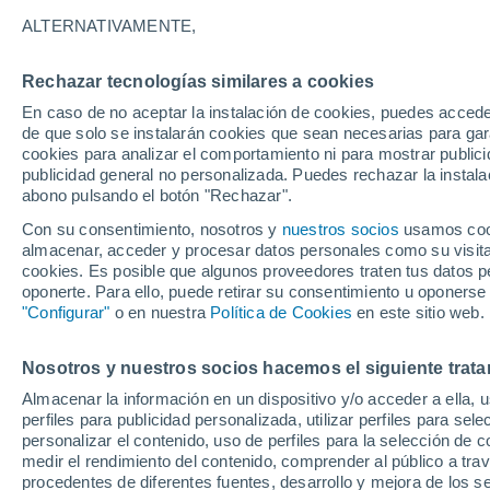
26°
ALTERNATIVAMENTE,
Rechazar tecnologías similares a cookies
Noroeste
En caso de no aceptar la instalación de cookies, puedes accede
Sensación de 27°
17
-
37 km
de que solo se instalarán cookies que sean necesarias para garan
cookies para analizar el comportamiento ni para mostrar publici
publicidad general no personalizada. Puedes rechazar la instala
abono pulsando el botón "Rechazar".
Tiempo 1 - 7 días
Mapa de temperatura
Satélites
Con su consentimiento, nosotros y
nuestros socios
usamos cooki
almacenar, acceder y procesar datos personales como su visita e
cookies. Es posible que algunos proveedores traten tus datos pe
oponerte. Para ello, puede retirar su consentimiento u oponerse
Mañana
Martes
M
Hoy
"Configurar"
o en nuestra
Política de Cookies
en este sitio web.
10 Ago
11 Ago
9 Ago
Nosotros y nuestros socios hacemos el siguiente trata
Almacenar la información en un dispositivo y/o acceder a ella, 
perfiles para publicidad personalizada, utilizar perfiles para sele
personalizar el contenido, uso de perfiles para la selección de c
25°
/
18°
25°
/
19°
26°
/
20°
medir el rendimiento del contenido, comprender al público a tra
procedentes de diferentes fuentes, desarrollo y mejora de los se