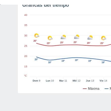
Gráficas del tiempo
40
35
30
26°
25°
25°
25°
25°
25°
25
20
20°
19°
19°
19°
18°
18°
15
°C
Dom
9
Lun
10
Mar
11
Mié
12
Jue
13
Vie
14
Máxima