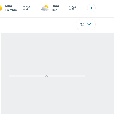
Mira
Lima
Cuzco
26°
19°
Coimbra
Lima
Cusco
°C