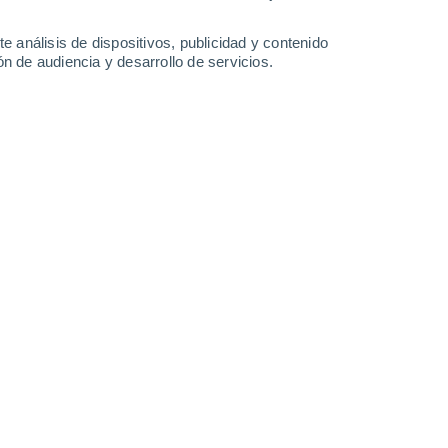
-
35
km/h
17
-
37
km/h
19
-
42
km/h
12
-
35
km/h
e análisis de dispositivos, publicidad y contenido
n de audiencia y desarrollo de servicios.
Noroeste
7 Alto
17
-
37 km/h
FPS:
15-25
Noroeste
6 Alto
17
-
38 km/h
FPS:
15-25
Noroeste
5 Medio
18
-
38 km/h
FPS:
6-10
Noroeste
3 Medio
18
-
39 km/h
FPS:
6-10
Noroeste
1 Bajo
18
-
39 km/h
FPS:
no