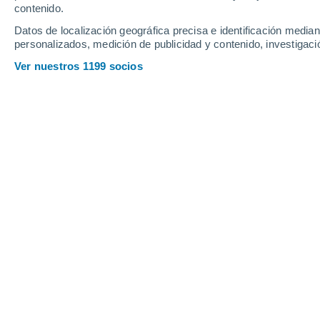
contenido.
20
-
43
km/h
19
-
41
km/h
16
18
-
39
km/h
Datos de localización geográfica precisa e identificación mediant
personalizados, medición de publicidad y contenido, investigació
Tiempo en Mira hoy
, 9 de agosto
Ver nuestros 1199 socios
Soleado
26°
14:00
Sensación T.
27°
Soleado
26°
15:00
Sensación T.
27°
Soleado
25°
16:00
Sensación T.
26°
Soleado
25°
17:00
Sensación T.
26°
Soleado
24°
18:00
Sensación T.
25°