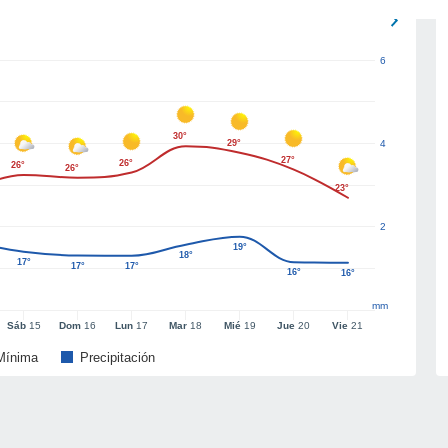
6
30°
29°
4
27°
26°
26°
26°
23°
2
19°
18°
17°
17°
17°
16°
16°
mm
Sáb
15
Dom
16
Lun
17
Mar
18
Mié
19
Jue
20
Vie
21
Mínima
Precipitación