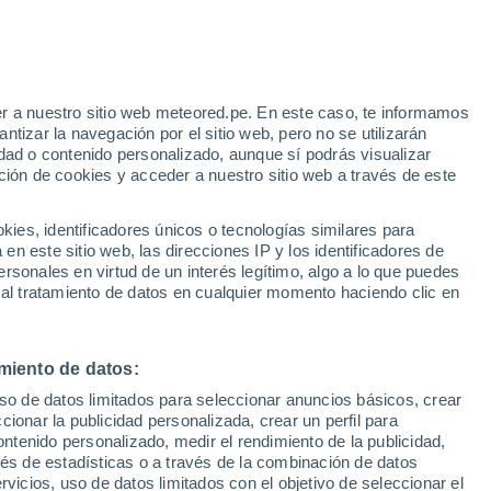
r a nuestro sitio web meteored.pe. En este caso, te informamos
/h
tizar la navegación por el sitio web, pero no se utilizarán
dad o contenido personalizado, aunque sí podrás visualizar
ción de cookies y acceder a nuestro sitio web a través de este
Modelos
es, identificadores únicos o tecnologías similares para
n este sitio web, las direcciones IP y los identificadores de
rsonales en virtud de un interés legítimo, algo a lo que puedes
 al tratamiento de datos en cualquier momento haciendo clic en
iércoles
Jueves
Viernes
Sábado
12 Ago
13 Ago
14 Ago
15 Ago
miento de datos:
uso de datos limitados para seleccionar anuncios básicos, crear
ccionar la publicidad personalizada, crear un perfil para
ontenido personalizado, medir el rendimiento de la publicidad,
25°
/
19°
25°
/
19°
25°
/
18°
26°
/
17°
vés de estadísticas o a través de la combinación de datos
rvicios, uso de datos limitados con el objetivo de seleccionar el