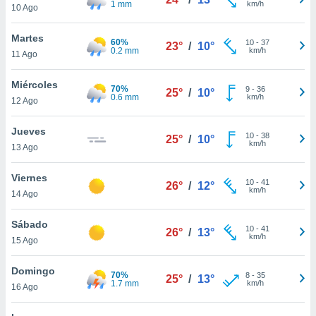
1 mm
km/h
ublicidad y
10 Ago
do en
Martes
60%
10
-
37
 mismo.
23°
/
10°
0.2 mm
km/h
11 Ago
sultar más
 en nuestra
Miércoles
 Cookies
y
70%
9
-
36
25°
/
10°
0.6 mm
km/h
ualquier
12 Ago
ento
Jueves
10
-
38
25°
/
10°
 botón
km/h
13 Ago
ación de
kies
Viernes
 disponible
10
-
41
26°
/
12°
km/h
e nuestra
14 Ago
.
Sábado
10
-
41
26°
/
13°
IVAMENTE,
km/h
15 Ago
Domingo
as
70%
8
-
35
25°
/
13°
1.7 mm
km/h
16 Ago
 a cookies
 no aceptar