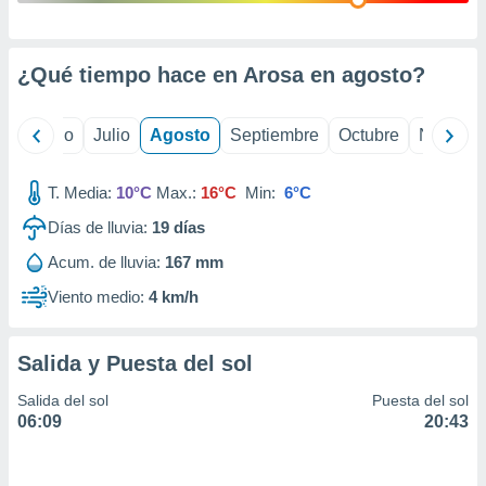
ados con el
 seleccionar
o.
¿Qué tiempo hace en Arosa en
agosto
?
calización
precisa e
ión mediante
yo
Junio
Julio
Agosto
Septiembre
Octubre
Noviemb
, publicidad
T. Media:
10°C
Max.:
16°C
Min:
6°C
dos,
 publicidad
Días de lluvia:
19
días
,
Acum. de lluvia:
167 mm
ón de
 desarrollo
Viento medio:
4 km/h
s.
tros 1199
ios
Salida y Puesta del sol
Salida del sol
Puesta del sol
06:09
20:43