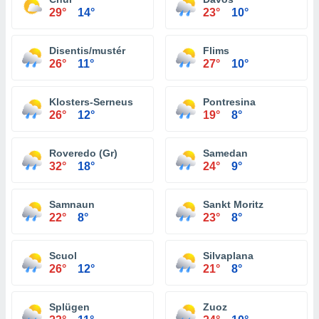
29°
14°
23°
10°
Disentis/mustér
Flims
26°
11°
27°
10°
Klosters-Serneus
Pontresina
26°
12°
19°
8°
Roveredo (Gr)
Samedan
32°
18°
24°
9°
Samnaun
Sankt Moritz
22°
8°
23°
8°
Scuol
Silvaplana
26°
12°
21°
8°
Splügen
Zuoz