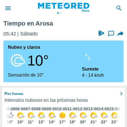
Tiempo en Arosa
privacidad
05:42
Sábado
...
o de
e
e) ha sido
Nubes y claros
or
10°
es para
ue la
 que se
Sureste
e calidad.
Sensación de 10°
4
14 km/h
eder a este
ediante las
opciones:
Por horas
ookies y
Intervalos nubosos en las próximas horas
e forma
:00
05:00
06:00
07:00
08:00
09:00
10:00
11:00
12:00
13:00
14:00
15:00
16:
d digital
0°
10°
10°
11°
13°
14°
17°
19°
20°
21°
22°
23°
23
ada, basada