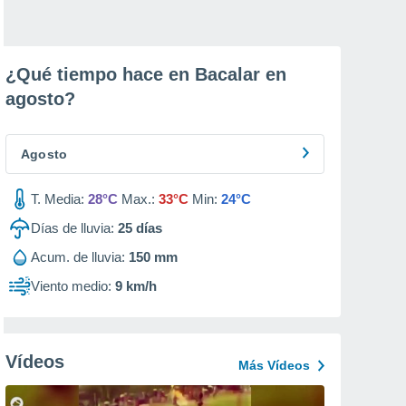
¿Qué tiempo hace en Bacalar en
agosto
?
Agosto
T. Media:
28°C
Max.:
33°C
Min:
24°C
Días de lluvia:
25
días
Acum. de lluvia:
150 mm
Viento medio:
9 km/h
Vídeos
Más Vídeos