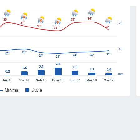
36°
35°
35°
34°
20
33°
32°
32°
10
25°
25°
24°
24°
24°
24°
23°
3.1
2.1
1.9
1.6
1.1
0.9
0.2
mm
Jue
13
Vie
14
Sáb
15
Dom
16
Lun
17
Mar
18
Mié
19
Mínima
Lluvia