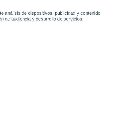
-
37
km/h
10
-
31
km/h
12
-
38
km/h
13
-
39
km/h
e análisis de dispositivos, publicidad y contenido
n de audiencia y desarrollo de servicios.
Este
0 Bajo
8
-
23 km/h
FPS:
no
Noreste
0 Bajo
5
-
16 km/h
FPS:
no
oso
Noreste
0 Bajo
4
-
14 km/h
FPS:
no
Este
6 Alto
8
-
23 km/h
FPS:
15-25
Este
11+ ¡Extremo!
14
-
34 km/h
FPS:
50+