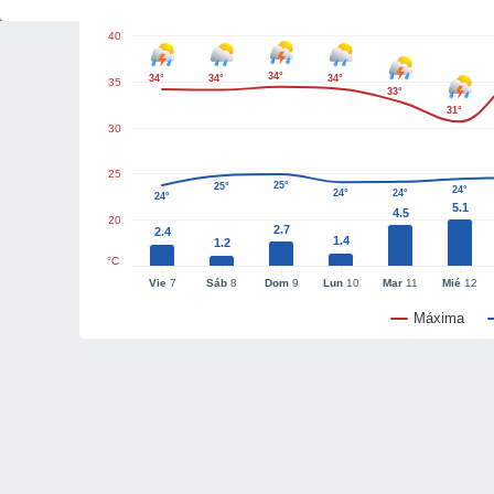
40
34°
34°
34°
34°
35
33°
31°
30
25
25°
25°
24°
24°
24°
24°
5.1
4.5
20
2.7
2.4
1.4
1.2
°C
Vie
7
Sáb
8
Dom
9
Lun
10
Mar
11
Mié
12
Máxima