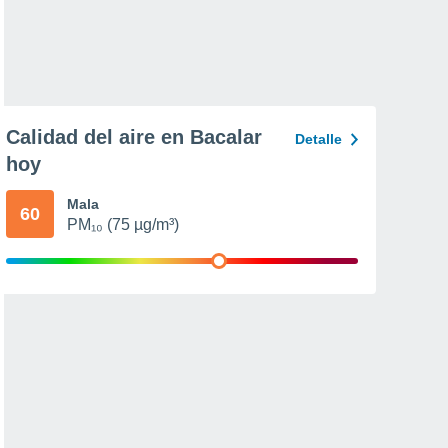
Calidad del aire en Bacalar
Detalle
hoy
Mala
60
PM₁₀ (75 µg/m³)