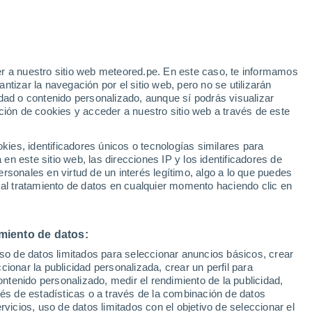
e
r a nuestro sitio web meteored.pe. En este caso, te informamos
:
32%
tizar la navegación por el sitio web, pero no se utilizarán
dad o contenido personalizado, aunque sí podrás visualizar
ción de cookies y acceder a nuestro sitio web a través de este
odelos
es, identificadores únicos o tecnologías similares para
n este sitio web, las direcciones IP y los identificadores de
rsonales en virtud de un interés legítimo, algo a lo que puedes
 al tratamiento de datos en cualquier momento haciendo clic en
Lunes
Martes
Miércoles
Jueves
17 Ago
18 Ago
19 Ago
20 Ago
miento de datos:
uso de datos limitados para seleccionar anuncios básicos, crear
80%
80%
80%
80%
ccionar la publicidad personalizada, crear un perfil para
1.9 mm
1.1 mm
0.9 mm
2.5 mm
ontenido personalizado, medir el rendimiento de la publicidad,
35°
/
24°
36°
/
24°
32°
/
24°
34°
/
25°
vés de estadísticas o a través de la combinación de datos
rvicios, uso de datos limitados con el objetivo de seleccionar el