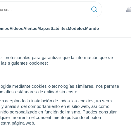
empo
Vídeos
Alertas
Mapas
Satélites
Modelos
Mundo
r profesionales para garantizar que la información que se
 las siguientes opciones:
Próxima semana
ecogida mediante cookies o tecnologías similares, nos permite
on altos estándares de calidad sin coste.
14 días
eb aceptando la instalación de todas las cookies, ya sean
 y análisis del comportamiento en el sitio web, así como
...
ntenido personalizado en función del mismo. Puedes consultar
alquier momento el consentimiento pulsando el botón
Por horas
uestra página web.
Intervalos nubosos en las
próximas horas