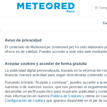
Ti
Aviso de privacidad
El contenido de Meteored.pe (meteored.pe) ha sido elaborado po
ofrece es de calidad. Puedes acceder a este sitio web mediante
Aceptar cookies y acceder de forma gratuita
Inicio
México
Estado de Quintana Roo
Bacalar
La publicidad digital personalizada, basada en la información r
financiar nuestra actividad para seguir ofreciéndote contenido c
Tiempo en Bacalar 8 - 
Pulsando el botón "Aceptar y continuar", puedes acceder a la w
nuestras o de nuestros socios, que nos permiten el seguimiento
03:17
Viernes
desarrollar un perfil específico para mostrarte publicidad y co
más información en nuestra
Política de Cookies
y retirar en cu
Configuración de cookies
que aparece disponible en el pie de n
Parcialmente nuboso