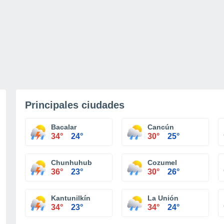
Principales ciudades
Bacalar
Cancún
34°
24°
30°
25°
Chunhuhub
Cozumel
36°
23°
30°
26°
Kantunilkín
La Unión
34°
23°
34°
24°