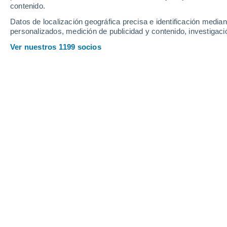
contenido.
9
-
42
km/h
12
-
48
km/h
12
14
-
36
km/h
Datos de localización geográfica precisa e identificación mediant
personalizados, medición de publicidad y contenido, investigació
Viernes, 14 de agosto
Ver nuestros 1199 socios
Nubes y claros
26°
01:00
Sensación T.
29°
Nubes y claros
25°
04:00
Sensación T.
27°
Parcialmente nub
26°
07:00
Sensación T.
28°
Lluvia débil
40%
30°
10:00
0.2 mm
Sensación T.
35°
Lluvia débil
60%
33°
13:00
0.5 mm
Sensación T.
38°