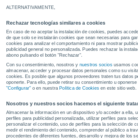
25°
ALTERNATIVAMENTE,
Rechazar tecnologías similares a cookies
Menguant
En caso de no aceptar la instalación de cookies, puedes accede
Iluminada
Sensación de 26°
de que solo se instalarán cookies que sean necesarias para garan
cookies para analizar el comportamiento ni para mostrar publici
publicidad general no personalizada. Puedes rechazar la instala
abono pulsando el botón "Rechazar".
Tiempo 1 - 7 días
Mapa de nubosidad
Satélites
M
Con su consentimiento, nosotros y
nuestros socios
usamos cooki
almacenar, acceder y procesar datos personales como su visita e
cookies. Es posible que algunos proveedores traten tus datos pe
oponerte. Para ello, puede retirar su consentimiento u oponerse
Sábado
Domingo
Viernes
"Configurar"
o en nuestra
Política de Cookies
en este sitio web.
15 Ago
16 Ago
14 Ago
Nosotros y nuestros socios hacemos el siguiente trata
Almacenar la información en un dispositivo y/o acceder a ella, 
90%
90%
80%
perfiles para publicidad personalizada, utilizar perfiles para sele
2.1 mm
3.1 mm
1.6 mm
personalizar el contenido, uso de perfiles para la selección de c
33°
/
24°
32°
/
23°
34°
/
25°
medir el rendimiento del contenido, comprender al público a tra
procedentes de diferentes fuentes, desarrollo y mejora de los se