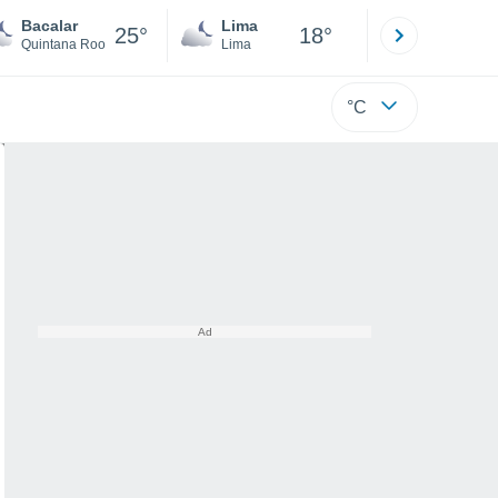
Bacalar
Lima
Cuzco
25°
18°
Quintana Roo
Lima
Cusco
°C