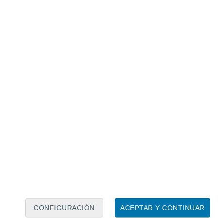
Calendario lunar
Lun
Mar
Mié
Jue
Vie
Sáb
Dom
7
8
9
10
11
12
13
14
15
16
17
18
19
20
CONFIGURACIÓN
ACEPTAR Y CONTINUAR
30